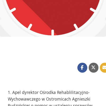
1. Apel dyrektor Ośrodka Rehablilitacyjno-
Wychowawczego w Ostromicach Agnieszki
Rudzińskiej o pomoc w ustaleniu sprawców