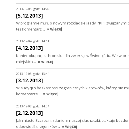
2013-12-05, godz. 14:20
[5.12.2013]
W programie m.in. o nowym rozkładzie jazdy PKP i związanymi z 
też komentarz…
» więcej
2013-12-04, godz. 14:11
[4.12.2013]
Koniec okupacji schroniska dla zwierząt w Świnoujściu. We wtor
miejskich…
» więcej
2013-12-03, godz. 13:44
[3.12.2013]
W audycji o bezkarności zagranicznych kierowców, którzy nie mu
komentarze…
» więcej
2013-12-02, godz. 14:04
[2.12.2013]
Jak miasto Szczecin, zdaniem naszej słuchaczki, traktuje bezdo
odpowiedź urzędników…
» więcej