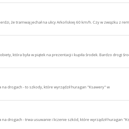
rdzi, że tramwaj jechał na ulicy Arkońskiej 60 km/h. Czy w związku z re
iety, która była w piątek na prezentacji i kupiła środek. Bardzo drogi środ
 na drogach - to szkody, które wyrządził huragan "Ksawery" w
 na drogach - trwa usuwanie i liczenie szkód, które wyrządził huragan "