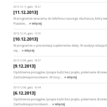
2013-12-11, godz. 18:27
[11.12.2013]
W programie wracamy do telefonu naszego słuchacza, który twie
Piastów…
» więcej
2013-12-10, godz. 13:55
[10.12.2013]
W programie o prezentacji suplementu diety. W audycji relacja kob
się…
» więcej
2013-12-09, godz. 18:57
[9.12.2013]
Opóźnienia pociągów, tysiące ludzi bez prądu, połamane drzewa
Zachodniopomorskiem. W nocy…
» więcej
2013-12-06, godz. 16:44
[6.12.2013]
Opóźnienia pociągów, tysiące ludzi bez prądu, połamane drzewa
Zachodniopomorskiem…
» więcej