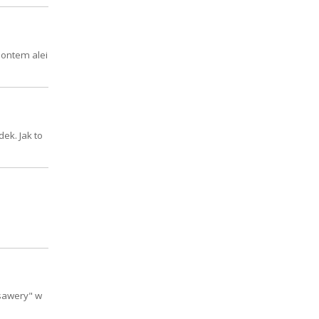
montem alei
ek. Jak to
Ksawery" w