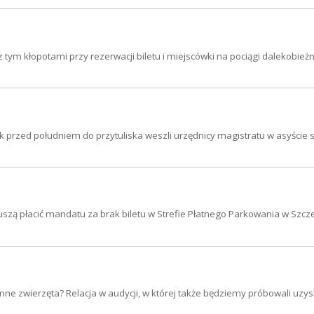
tym kłopotami przy rezerwacji biletu i miejscówki na pociągi dalekobieżn
ek przed południem do przytuliska weszli urzędnicy magistratu w asyście 
szą płacić mandatu za brak biletu w Strefie Płatnego Parkowania w Szcze
mne zwierzęta? Relacja w audycji, w której także będziemy próbowali uzy