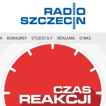
A
KONKURSY
STUDIO S-1
REKLAMA
O NAS