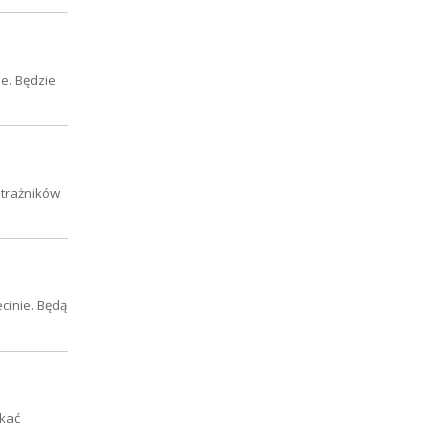
e. Będzie
strażników
cinie. Będą
skać