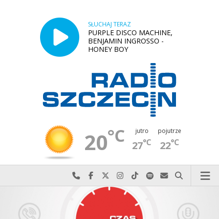
SŁUCHAJ TERAZ
PURPLE DISCO MACHINE,
BENJAMIN INGROSSO -
HONEY BOY
°C
jutro
pojutrze
20
°C
°C
27
22
Najlepiej po prostu do nas zadzwoń
Odwiedź nas na Facebook-u
Odwiedź nas na X
Odwiedź nas na Instagram-ie
Odwiedź nas na TikTok-u
Szukaj nas na Spotify
Wyślij do nas w
Szukaj