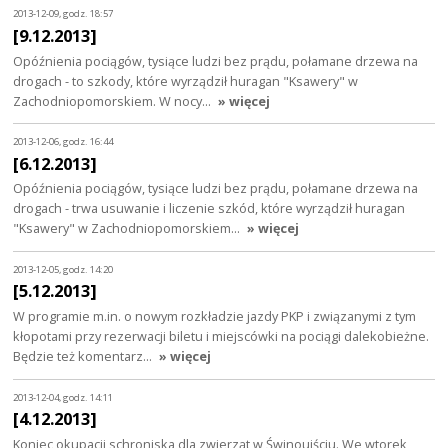
2013-12-09, godz. 18:57
[9.12.2013]
Opóźnienia pociągów, tysiące ludzi bez prądu, połamane drzewa na
drogach - to szkody, które wyrządził huragan "Ksawery" w
Zachodniopomorskiem. W nocy…
» więcej
2013-12-06, godz. 16:44
[6.12.2013]
Opóźnienia pociągów, tysiące ludzi bez prądu, połamane drzewa na
drogach - trwa usuwanie i liczenie szkód, które wyrządził huragan
"Ksawery" w Zachodniopomorskiem…
» więcej
2013-12-05, godz. 14:20
[5.12.2013]
W programie m.in. o nowym rozkładzie jazdy PKP i związanymi z tym
kłopotami przy rezerwacji biletu i miejscówki na pociągi dalekobieżne.
Będzie też komentarz…
» więcej
2013-12-04, godz. 14:11
[4.12.2013]
Koniec okupacji schroniska dla zwierząt w Świnoujściu. We wtorek