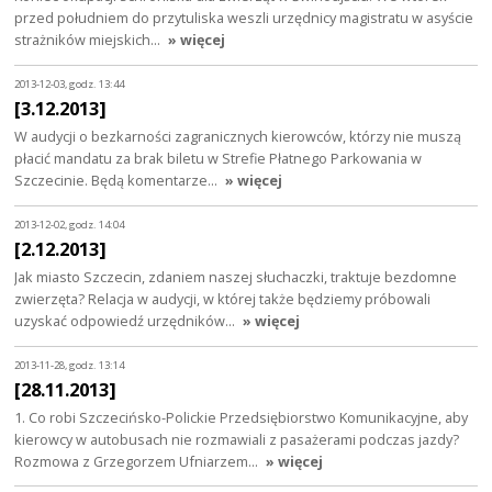
przed południem do przytuliska weszli urzędnicy magistratu w asyście
strażników miejskich…
» więcej
2013-12-03, godz. 13:44
[3.12.2013]
W audycji o bezkarności zagranicznych kierowców, którzy nie muszą
płacić mandatu za brak biletu w Strefie Płatnego Parkowania w
Szczecinie. Będą komentarze…
» więcej
2013-12-02, godz. 14:04
[2.12.2013]
Jak miasto Szczecin, zdaniem naszej słuchaczki, traktuje bezdomne
zwierzęta? Relacja w audycji, w której także będziemy próbowali
uzyskać odpowiedź urzędników…
» więcej
2013-11-28, godz. 13:14
[28.11.2013]
1. Co robi Szczecińsko-Polickie Przedsiębiorstwo Komunikacyjne, aby
kierowcy w autobusach nie rozmawiali z pasażerami podczas jazdy?
Rozmowa z Grzegorzem Ufniarzem…
» więcej