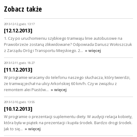
Zobacz także
2013-12-12, godz. 13:17
[12.12.2013]
1. Czy po uruchomieniu szybkiego tramwaju linie autobusowe na
Prawobrzeże zostaną zlikwidowane? Odpowiada Dariusz Wołoszczuk
z Zarządu Dróg i Transportu Miejskiego. 2…
» więcej
2013-12-11, godz. 18:27
[11.12.2013]
W programie wracamy do telefonu naszego słuchacza, który twierdzi,
że tramwaj jechał na ulicy Arkońskiej 60 km/h. Czy w związku z
remontem alei Piastów…
» więcej
2013-12-10, godz. 13:55
[10.12.2013]
W programie o prezentacji suplementu diety. W audycji relacja kobiety,
która była w piątek na prezentacji i kupiła środek. Bardzo drogi środek.
Jak to się…
» więcej