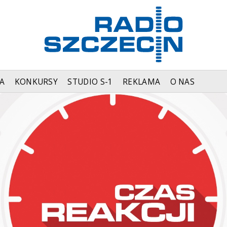
A
KONKURSY
STUDIO S-1
REKLAMA
O NAS