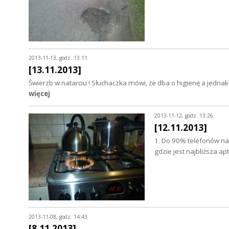
2013-11-13, godz. 13:11
[13.11.2013]
Świerzb w natarciu ! Słuchaczka mówi, że dba o higienę a jednak
więcej
2013-11-12, godz. 13:26
[12.11.2013]
1. Do 90% telefonów na
gdzie jest najbliższa a
2013-11-08, godz. 14:43
[8.11.2013]