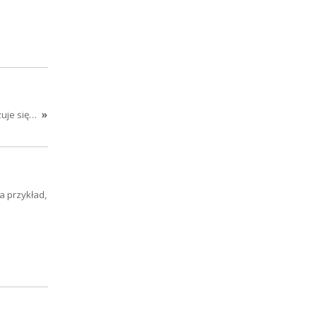
zuje się…
»
a przykład,