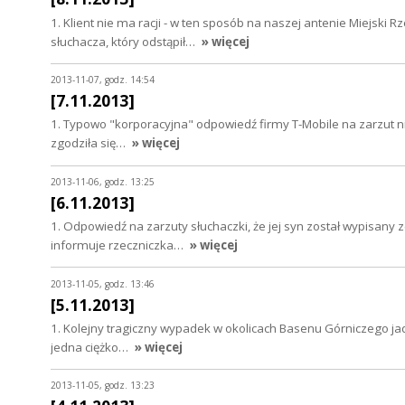
1. Klient nie ma racji - w ten sposób na naszej antenie Miej
słuchacza, który odstąpił…
» więcej
2013-11-07, godz. 14:54
[7.11.2013]
1. Typowo "korporacyjna" odpowiedź firmy T-Mobile na zarzut n
zgodziła się…
» więcej
2013-11-06, godz. 13:25
[6.11.2013]
1. Odpowiedź na zarzuty słuchaczki, że jej syn został wypisany 
informuje rzeczniczka…
» więcej
2013-11-05, godz. 13:46
[5.11.2013]
1. Kolejny tragiczny wypadek w okolicach Basenu Górniczego j
jedna ciężko…
» więcej
2013-11-05, godz. 13:23