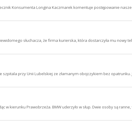
ski Rzecznik Konsumenta Longina Kaczmarek komentuje postępowanie nasz
iewidomego słuchacza, że firma kurierska, która dostarczyła mu nowy tel
ze szpitala przy Unii Lubelskiej ze złamanym obojczykiem bez opatrunku. 
adąc w kierunku Prawobrzeża. BMW uderzyło w słup. Dwie osoby są ranne,