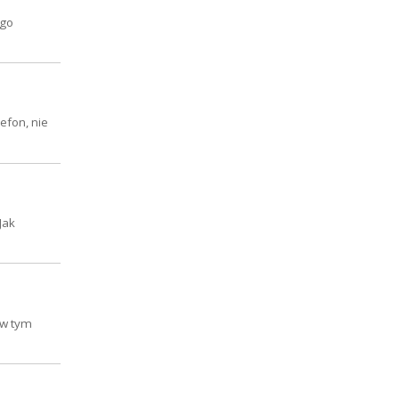
ego
efon, nie
Jak
 w tym