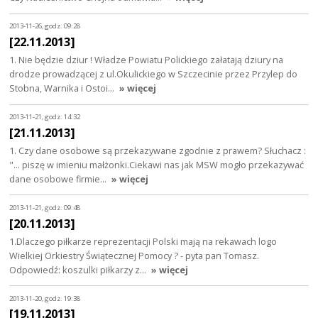
2013-11-26, godz. 09:28
[22.11.2013]
1. Nie będzie dziur ! Władze Powiatu Polickiego załatają dziury na
drodze prowadzącej z ul.Okulickiego w Szczecinie przez Przylep do
Stobna, Warnika i Ostoi…
» więcej
2013-11-21, godz. 14:32
[21.11.2013]
1. Czy dane osobowe są przekazywane zgodnie z prawem? Słuchacz :
"... piszę w imieniu małżonki.Ciekawi nas jak MSW mogło przekazywać
dane osobowe firmie…
» więcej
2013-11-21, godz. 09:48
[20.11.2013]
1.Dlaczego piłkarze reprezentacji Polski mają na rekawach logo
Wielkiej Orkiestry Świątecznej Pomocy ? - pyta pan Tomasz.
Odpowiedź: koszulki piłkarzy z…
» więcej
2013-11-20, godz. 19:38
[19.11.2013]