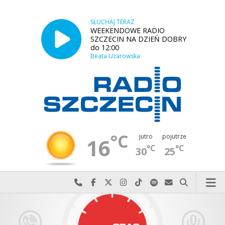
SŁUCHAJ TERAZ
WEEKENDOWE RADIO
SZCZECIN NA DZIEŃ DOBRY
do 12:00
Beata Użarowska
°C
jutro
pojutrze
16
°C
°C
30
25
Najlepiej po prostu do nas zadzwoń
Odwiedź nas na Facebook-u
Odwiedź nas na X
Odwiedź nas na Instagram-ie
Odwiedź nas na TikTok-u
Szukaj nas na Spotify
Wyślij do nas w
Szukaj