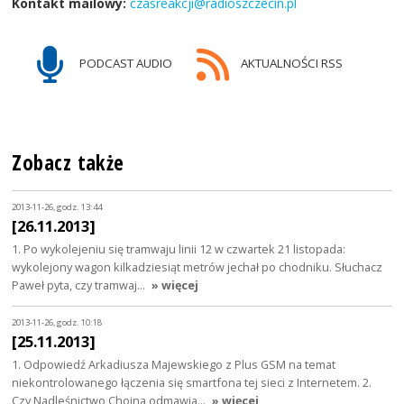
Kontakt mailowy:
czasreakcji@radioszczecin.pl
PODCAST AUDIO
AKTUALNOŚCI RSS
Zobacz także
2013-11-26, godz. 13:44
[26.11.2013]
1. Po wykolejeniu się tramwaju linii 12 w czwartek 21 listopada:
wykolejony wagon kilkadziesiąt metrów jechał po chodniku. Słuchacz
Paweł pyta, czy tramwaj…
» więcej
2013-11-26, godz. 10:18
[25.11.2013]
1. Odpowiedź Arkadiusza Majewskiego z Plus GSM na temat
niekontrolowanego łączenia się smartfona tej sieci z Internetem. 2.
Czy Nadleśnictwo Chojna odmawia…
» więcej