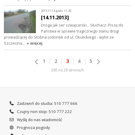
2013-11-14, godz. 11:43
[14.11.2013]
Droga jak ser szwajcarski... Słuchacz: Piszę do
Państwa w sprawie tragicznego stanu drogi
prowadzącej do Stobna (odcinek od ul. Okulickiego - wylot ze
Szczecina…
» więcej
1
2
3
4
5
285 na 29 stronach
Zadzwoń do studia: 510 777 666
Czujny non stop: 510 777 222
Wyślij do nas wiadomość
Prognoza pogody