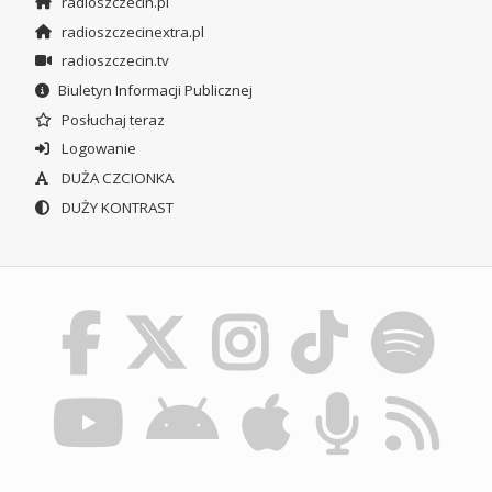
radioszczecin.pl
radioszczecinextra.pl
radioszczecin.tv
Biuletyn Informacji Publicznej
Posłuchaj teraz
Logowanie
DUŻA CZCIONKA
DUŻY KONTRAST