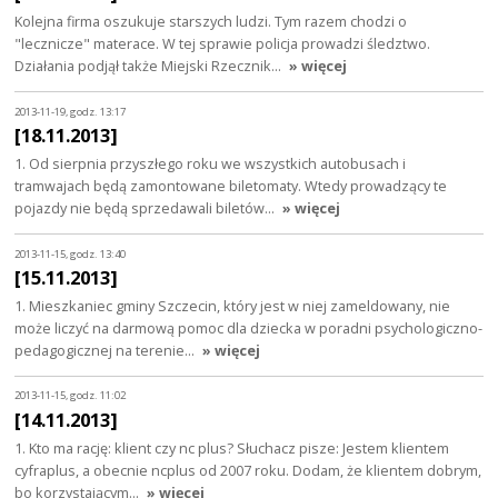
Kolejna firma oszukuje starszych ludzi. Tym razem chodzi o
"lecznicze" materace. W tej sprawie policja prowadzi śledztwo.
Działania podjął także Miejski Rzecznik…
» więcej
2013-11-19, godz. 13:17
[18.11.2013]
1. Od sierpnia przyszłego roku we wszystkich autobusach i
tramwajach będą zamontowane biletomaty. Wtedy prowadzący te
pojazdy nie będą sprzedawali biletów…
» więcej
2013-11-15, godz. 13:40
[15.11.2013]
1. Mieszkaniec gminy Szczecin, który jest w niej zameldowany, nie
może liczyć na darmową pomoc dla dziecka w poradni psychologiczno-
pedagogicznej na terenie…
» więcej
2013-11-15, godz. 11:02
[14.11.2013]
1. Kto ma rację: klient czy nc plus? Słuchacz pisze: Jestem klientem
cyfraplus, a obecnie ncplus od 2007 roku. Dodam, że klientem dobrym,
bo korzystającym…
» więcej