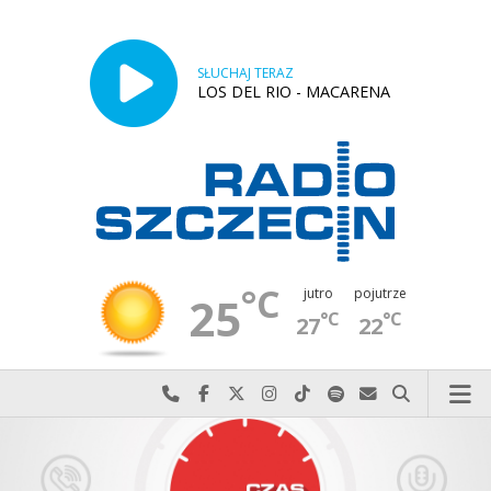
SŁUCHAJ TERAZ
LOS DEL RIO - MACARENA
°C
jutro
pojutrze
25
°C
°C
27
22
Najlepiej po prostu do nas zadzwoń
Odwiedź nas na Facebook-u
Odwiedź nas na X
Odwiedź nas na Instagram-ie
Odwiedź nas na TikTok-u
Szukaj nas na Spotify
Wyślij do nas w
Szukaj