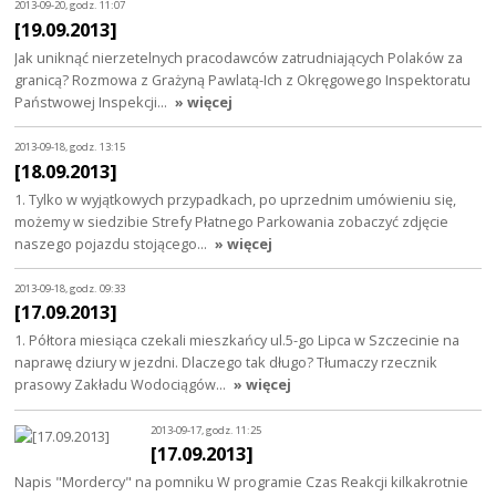
2013-09-20, godz. 11:07
[19.09.2013]
Jak uniknąć nierzetelnych pracodawców zatrudniających Polaków za
granicą? Rozmowa z Grażyną Pawlatą-Ich z Okręgowego Inspektoratu
Państwowej Inspekcji…
» więcej
2013-09-18, godz. 13:15
[18.09.2013]
1. Tylko w wyjątkowych przypadkach, po uprzednim umówieniu się,
możemy w siedzibie Strefy Płatnego Parkowania zobaczyć zdjęcie
naszego pojazdu stojącego…
» więcej
2013-09-18, godz. 09:33
[17.09.2013]
1. Półtora miesiąca czekali mieszkańcy ul.5-go Lipca w Szczecinie na
naprawę dziury w jezdni. Dlaczego tak długo? Tłumaczy rzecznik
prasowy Zakładu Wodociągów…
» więcej
2013-09-17, godz. 11:25
[17.09.2013]
Napis "Mordercy" na pomniku W programie Czas Reakcji kilkakrotnie