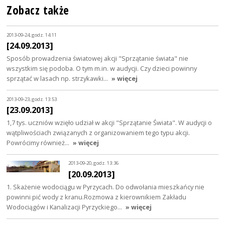
Zobacz także
2013-09-24, godz. 14:11
[24.09.2013]
Sposób prowadzenia światowej akcji "Sprzątanie świata" nie
wszystkim się podoba. O tym m.in. w audycji. Czy dzieci powinny
sprzątać w lasach np. strzykawki…
» więcej
2013-09-23, godz. 13:53
[23.09.2013]
1,7 tys. uczniów wzięło udział w akcji "Sprzątanie Świata". W audycji o
wątpliwościach związanych z organizowaniem tego typu akcji.
Powrócimy również…
» więcej
2013-09-20, godz. 13:36
[20.09.2013]
1. Skażenie wodociągu w Pyrzycach. Do odwołania mieszkańcy nie
powinni pić wody z kranu.Rozmowa z kierownikiem Zakładu
Wodociągów i Kanalizacji Pyrzyckiego…
» więcej