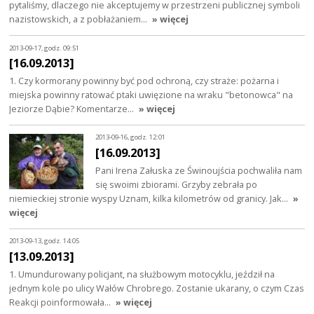
pytaliśmy, dlaczego nie akceptujemy w przestrzeni publicznej symboli
nazistowskich, a z pobłażaniem…
» więcej
2013-09-17, godz. 09:51
[16.09.2013]
1. Czy kormorany powinny być pod ochroną, czy straże: pożarna i
miejska powinny ratować ptaki uwięzione na wraku "betonowca" na
Jeziorze Dąbie? Komentarze…
» więcej
2013-09-16, godz. 12:01
[16.09.2013]
Pani Irena Załuska ze Świnoujścia pochwaliła nam
się swoimi zbiorami. Grzyby zebrała po
niemieckiej stronie wyspy Uznam, kilka kilometrów od granicy. Jak…
»
więcej
2013-09-13, godz. 14:05
[13.09.2013]
1. Umundurowany policjant, na służbowym motocyklu, jeździł na
jednym kole po ulicy Wałów Chrobrego. Zostanie ukarany, o czym Czas
Reakcji poinformowała…
» więcej