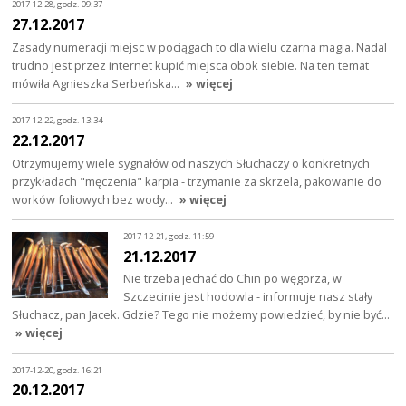
2017-12-28, godz. 09:37
27.12.2017
Zasady numeracji miejsc w pociągach to dla wielu czarna magia. Nadal
trudno jest przez internet kupić miejsca obok siebie. Na ten temat
mówiła Agnieszka Serbeńska…
» więcej
2017-12-22, godz. 13:34
22.12.2017
Otrzymujemy wiele sygnałów od naszych Słuchaczy o konkretnych
przykładach "męczenia" karpia - trzymanie za skrzela, pakowanie do
worków foliowych bez wody…
» więcej
2017-12-21, godz. 11:59
21.12.2017
Nie trzeba jechać do Chin po węgorza, w
Szczecinie jest hodowla - informuje nasz stały
Słuchacz, pan Jacek. Gdzie? Tego nie możemy powiedzieć, by nie być…
» więcej
2017-12-20, godz. 16:21
20.12.2017