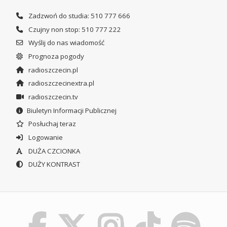
Zadzwoń do studia: 510 777 666
Czujny non stop: 510 777 222
Wyślij do nas wiadomość
Prognoza pogody
radioszczecin.pl
radioszczecinextra.pl
radioszczecin.tv
Biuletyn Informacji Publicznej
Posłuchaj teraz
Logowanie
DUŻA CZCIONKA
DUŻY KONTRAST