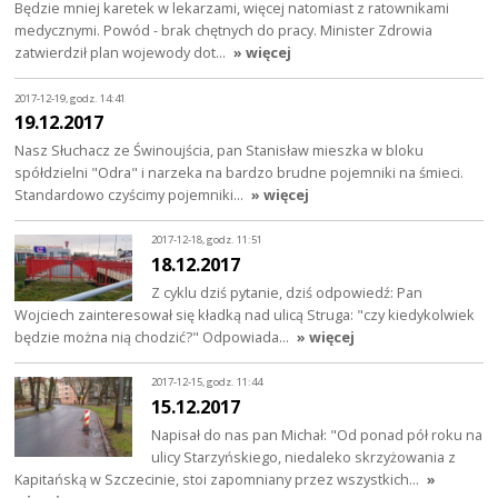
Będzie mniej karetek w lekarzami, więcej natomiast z ratownikami
medycznymi. Powód - brak chętnych do pracy. Minister Zdrowia
zatwierdził plan wojewody dot…
» więcej
2017-12-19, godz. 14:41
19.12.2017
Nasz Słuchacz ze Świnoujścia, pan Stanisław mieszka w bloku
spółdzielni "Odra" i narzeka na bardzo brudne pojemniki na śmieci.
Standardowo czyścimy pojemniki…
» więcej
2017-12-18, godz. 11:51
18.12.2017
Z cyklu dziś pytanie, dziś odpowiedź: Pan
Wojciech zainteresował się kładką nad ulicą Struga: "czy kiedykolwiek
będzie można nią chodzić?" Odpowiada…
» więcej
2017-12-15, godz. 11:44
15.12.2017
Napisał do nas pan Michał: "Od ponad pół roku na
ulicy Starzyńskiego, niedaleko skrzyżowania z
Kapitańską w Szczecinie, stoi zapomniany przez wszystkich…
»