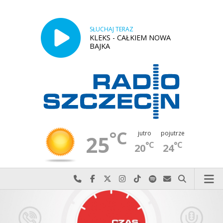
SŁUCHAJ TERAZ
KLEKS - CAŁKIEM NOWA
BAJKA
°C
jutro
pojutrze
25
°C
°C
20
24
Najlepiej po prostu do nas zadzwoń
Odwiedź nas na Facebook-u
Odwiedź nas na X
Odwiedź nas na Instagram-ie
Odwiedź nas na TikTok-u
Szukaj nas na Spotify
Wyślij do nas w
Szukaj