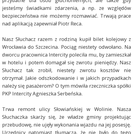
przydatne dla osób głuchoniemych, ale także gdy
jesteśmy świadkami zdarzenia, a np. ze względów
bezpieczeństwa nie możemy rozmawiać. Trwają prace
nad aplikacją zapewniał Piotr Reca.
Nasz Słuchacz razem z rodziną kupił bilet kolejowy z
Wrocławia do Szczecina. Pociąg niestety odwołano. Na
dworcu pracownica Intercity poleciła mu, by zamieszkał
w hotelu i potem domagał się zwrotu pieniędzy. Nasz
Słuchacz tak zrobił, niestety zwrotu kosztów nie
otrzymał. Jakie odszkodowanie i w jakich przypadkach
należy się pasażerom? O tym mówiła rzeczniczka spółki
PKP Intercity Agnieszka Serbeńska.
Trwa remont ulicy Słowiańskiej w Wolinie. Nasza
Słuchaczka skarży się, że władze gminy projektując
przebudowę, nie ujęły wykonania wjazdu na jej posesję.
Urzędnicy natomiast tłumaczą, że nie było do tego