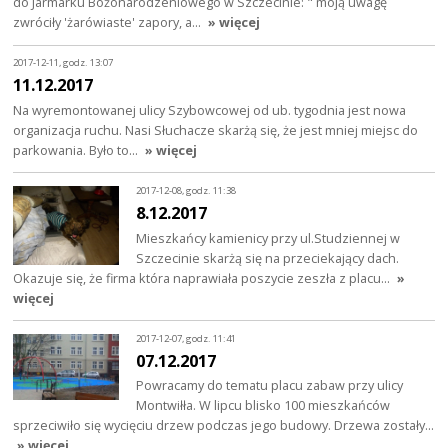
do Jarmarku Bożonarodzeniowego w Szczecinie: " moją uwagę
zwróciły 'żarówiaste' zapory, a…
» więcej
2017-12-11, godz. 13:07
11.12.2017
Na wyremontowanej ulicy Szybowcowej od ub. tygodnia jest nowa
organizacja ruchu. Nasi Słuchacze skarżą się, że jest mniej miejsc do
parkowania. Było to…
» więcej
2017-12-08, godz. 11:38
8.12.2017
Mieszkańcy kamienicy przy ul.Studziennej w
Szczecinie skarżą się na przeciekający dach.
Okazuje się, że firma która naprawiała poszycie zeszła z placu…
»
więcej
2017-12-07, godz. 11:41
07.12.2017
Powracamy do tematu placu zabaw przy ulicy
Montwiłła. W lipcu blisko 100 mieszkańców
sprzeciwiło się wycięciu drzew podczas jego budowy. Drzewa zostały…
» więcej