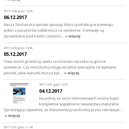
2017-12-06, godz. 13:05
06.12.2017
Nasza Słuchaczka opisała sytuację, która spotkała ją w tramwaju -
jeden z pasażerów oddał mocz na siedzenie. Tramwaje są
sprawdzane pod katem czystości…
» więcej
2017-12-05, godz. 14:46
05.12.2017
Trwa sezon grzewczy, wielu szczecinian narzeka na gorsze
powietrze. Czy mieszkańcy mogą otrzymać pieniądze na wymianę
pieców, jakie warunki muszą być…
» więcej
2017-12-01, godz. 14:31
04.12.2017
Na jednej ze stron internetowych można kupić
kompletnie wypełnione świadectwa maturalne.
Sprzedający zapewnia, że dokumenty przechodzą przez rekrutacje…
» więcej
2017-12-01, godz. 11:44