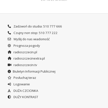
Zadzwoń do studia: 510 777 666
Czujny non stop: 510 777 222
Wyślij do nas wiadomość
Prognoza pogody
radioszczecin.pl
radioszczecinextra.pl
radioszczecin.tv
Biuletyn Informacji Publicznej
Posłuchaj teraz
Logowanie
DUŻA CZCIONKA
DUŻY KONTRAST