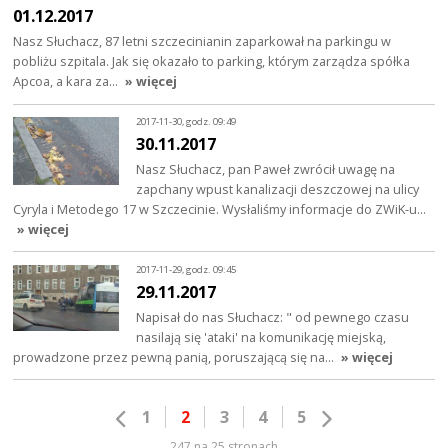
01.12.2017
Nasz Słuchacz, 87 letni szczecinianin zaparkował na parkingu w
pobliżu szpitala. Jak się okazało to parking, którym zarządza spółka
Apcoa, a kara za…
» więcej
2017-11-30, godz. 09:49
30.11.2017
Nasz Słuchacz, pan Paweł zwrócił uwagę na
zapchany wpust kanalizacji deszczowej na ulicy
Cyryla i Metodego 17 w Szczecinie. Wysłaliśmy informacje do ZWiK-u…
» więcej
2017-11-29, godz. 09:45
29.11.2017
Napisał do nas Słuchacz: " od pewnego czasu
nasilają się 'ataki' na komunikację miejską,
prowadzone przez pewną panią, poruszającą się na…
» więcej
1
2
3
4
5
247 na 25 stronach