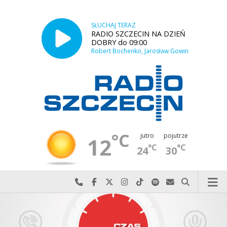
SŁUCHAJ TERAZ
RADIO SZCZECIN NA DZIEŃ
DOBRY do 09:00
Robert Bochenko, Jarosław Gowin
°C
jutro
pojutrze
12
°C
°C
24
30
Najlepiej po prostu do nas zadzwoń
Odwiedź nas na Facebook-u
Odwiedź nas na X
Odwiedź nas na Instagram-ie
Odwiedź nas na TikTok-u
Szukaj nas na Spotify
Wyślij do nas w
Szukaj