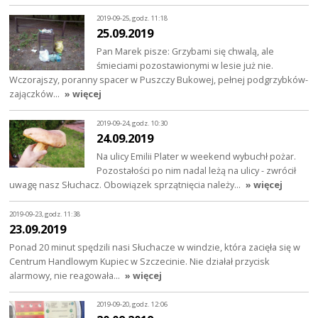
2019-09-25, godz. 11:18
25.09.2019
Pan Marek pisze: Grzybami się chwalą, ale
śmieciami pozostawionymi w lesie już nie.
Wczorajszy, poranny spacer w Puszczy Bukowej, pełnej podgrzybków-
zajączków…
» więcej
2019-09-24, godz. 10:30
24.09.2019
Na ulicy Emilii Plater w weekend wybuchł pożar.
Pozostałości po nim nadal leżą na ulicy - zwrócił
uwagę nasz Słuchacz. Obowiązek sprzątnięcia należy…
» więcej
2019-09-23, godz. 11:38
23.09.2019
Ponad 20 minut spędzili nasi Słuchacze w windzie, która zacięła się w
Centrum Handlowym Kupiec w Szczecinie. Nie działał przycisk
alarmowy, nie reagowała…
» więcej
2019-09-20, godz. 12:06