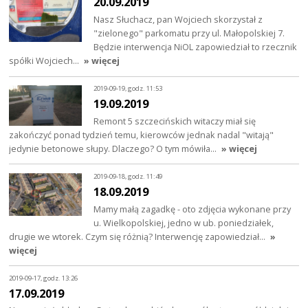
20.09.2019
Nasz Słuchacz, pan Wojciech skorzystał z
"zielonego" parkomatu przy ul. Małopolskiej 7.
Będzie interwencja NiOL zapowiedział to rzecznik
spółki Wojciech…
» więcej
2019-09-19, godz. 11:53
19.09.2019
Remont 5 szczecińskich witaczy miał się
zakończyć ponad tydzień temu, kierowców jednak nadal "witają"
jedynie betonowe słupy. Dlaczego? O tym mówiła…
» więcej
2019-09-18, godz. 11:49
18.09.2019
Mamy małą zagadkę - oto zdjęcia wykonane przy
u. Wielkopolskiej, jedno w ub. poniedziałek,
drugie we wtorek. Czym się różnią? Interwencję zapowiedział…
»
więcej
2019-09-17, godz. 13:26
17.09.2019