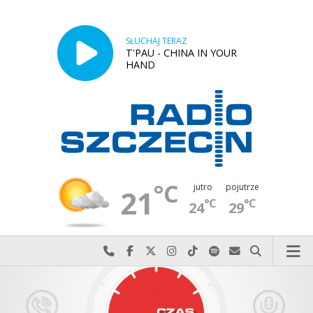
SŁUCHAJ TERAZ
T'PAU - CHINA IN YOUR
HAND
°C
jutro
pojutrze
21
°C
°C
24
29
Najlepiej po prostu do nas zadzwoń
Odwiedź nas na Facebook-u
Odwiedź nas na X
Odwiedź nas na Instagram-ie
Odwiedź nas na TikTok-u
Szukaj nas na Spotify
Wyślij do nas w
Szukaj