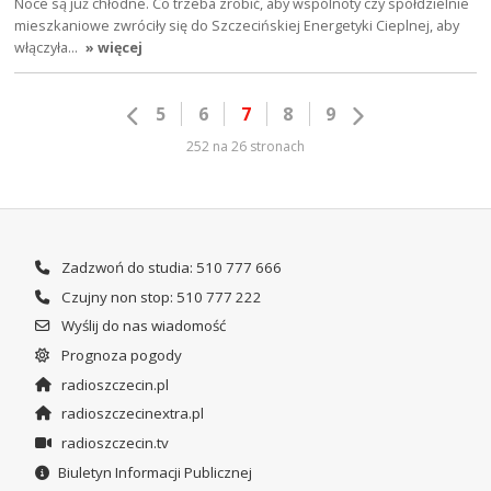
Noce są już chłodne. Co trzeba zrobić, aby wspólnoty czy spółdzielnie
mieszkaniowe zwróciły się do Szczecińskiej Energetyki Cieplnej, aby
włączyła…
» więcej
5
6
7
8
9
252 na 26 stronach
Zadzwoń do studia: 510 777 666
Czujny non stop: 510 777 222
Wyślij do nas wiadomość
Prognoza pogody
radioszczecin.pl
radioszczecinextra.pl
radioszczecin.tv
Biuletyn Informacji Publicznej