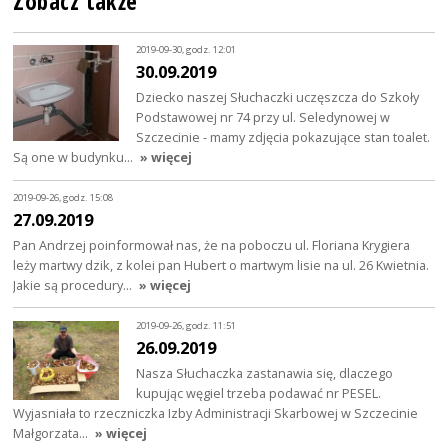
Zobacz także
2019-09-30, godz. 12:01
30.09.2019
Dziecko naszej Słuchaczki uczęszcza do Szkoły
Podstawowej nr 74 przy ul. Seledynowej w
Szczecinie - mamy zdjęcia pokazujące stan toalet.
Są one w budynku…
» więcej
2019-09-26, godz. 15:08
27.09.2019
Pan Andrzej poinformował nas, że na poboczu ul. Floriana Krygiera
leży martwy dzik, z kolei pan Hubert o martwym lisie na ul. 26 Kwietnia.
Jakie są procedury…
» więcej
2019-09-26, godz. 11:51
26.09.2019
Nasza Słuchaczka zastanawia się, dlaczego
kupując węgiel trzeba podawać nr PESEL.
Wyjasniała to rzeczniczka Izby Administracji Skarbowej w Szczecinie
Małgorzata…
» więcej