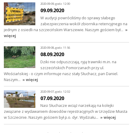
2020-09-09, godz. 12:00
09.09.2020
W audycji powróciliśmy do sprawy słabego
zabezpieczenia wokół zbiornika retencyjnego na
jednym z osiedli na szczecińskim Warszewie. Naszym gościem był…
»
więcej
2020-09-08, godz. 11:56
08.09.2020
Dziki nie odpuszczają, ryją trawniki m.in. na
szczecińskich Pomorzanach przy ul.
Włościańskiej - o czym informuje nasz stały Słuchacz, pan Daniel.
Naszym…
» więcej
2020-09-07, godz. 12:02
07.09.2020
Nasi Słuchacze wciąż narzekają na kolejki
związane z wydawaniem dowodów rejestracyjnych w Urzędzie Miasta
w Szczecinie. Naszym gościem był p.o. dyr. Wydziału…
» więcej