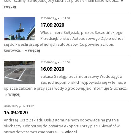
kolor czarny. Zaniepokojony słuchacz przesłał nam także widok…
»
więcej
2020-09-17, godz. 11:09
17.09.2020
Włodzimierz Sołtysiak, prezes Szczecińskiego
Przedsiębiorstwa Autobusowego Dąbie odnosi
się do kwestii przepełnionych autobusów. Co powinien zrobić
kierowca…
» więcej
2020-09-16, godz. 10:51
16.09.2020
Łukasz Szeląg, rzecznik prasowy Wodociągów
Zachodniopomorskich wypowiada się w temacie
opłat za założenie przyłącza wody ogrodowej. Jak informuje Słuchacz…
» więcej
2020-09-15, godz. 13:12
15.09.2020
Andrzej Kus z Zakładu Usług Komunalnych odpowiada na pytania
słuchaczy. Odnosi się do otwarcia ekoportu przy placu Słowińców,
spraw dotyczących cmentarza…
» więcej