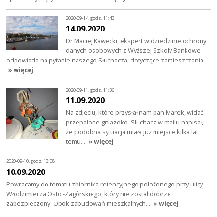
2020-09-14, godz. 11:43
14.09.2020
Dr Maciej Kawecki, ekspert w dziedzinie ochrony
danych osobowych z Wyższej Szkoły Bankowej
odpowiada na pytanie naszego Słuchacza, dotyczące zamieszczania…
» więcej
2020-09-11, godz. 11:36
11.09.2020
Na zdjęciu, które przysłał nam pan Marek, widać
przepalone gniazdko. Słuchacz w mailu napisał,
że podobna sytuacja miała już miejsce kilka lat
temu…
» więcej
2020-09-10, godz. 13:08
10.09.2020
Powracamy do tematu zbiornika retencyjnego położonego przy ulicy
Włodzimierza Ostoi-Zagórskiego, który nie został dobrze
zabezpieczony. Obok zabudowań mieszkalnych…
» więcej