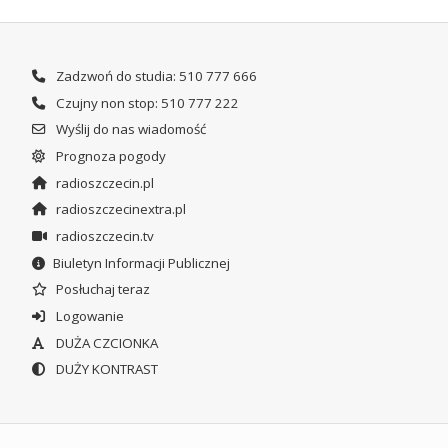
Zadzwoń do studia: 510 777 666
Czujny non stop: 510 777 222
Wyślij do nas wiadomość
Prognoza pogody
radioszczecin.pl
radioszczecinextra.pl
radioszczecin.tv
Biuletyn Informacji Publicznej
Posłuchaj teraz
Logowanie
DUŻA CZCIONKA
DUŻY KONTRAST