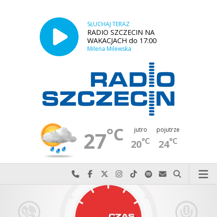
SŁUCHAJ TERAZ
RADIO SZCZECIN NA
WAKACJACH do 17:00
Milena Milewska
°C
jutro
pojutrze
27
°C
°C
20
24
Najlepiej po prostu do nas zadzwoń
Odwiedź nas na Facebook-u
Odwiedź nas na X
Odwiedź nas na Instagram-ie
Odwiedź nas na TikTok-u
Szukaj nas na Spotify
Wyślij do nas w
Szukaj