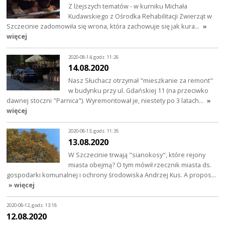
Z lżejszych tematów - w kurniku Michała
Kudawskiego z Ośrodka Rehabilitacji Zwierząt w
Szczecinie zadomowiła się wrona, która zachowuje się jak kura…
»
więcej
2020-08-14, godz. 11:26
14.08.2020
Nasz Słuchacz otrzymał "mieszkanie za remont"
w budynku przy ul. Gdańskiej 11 (na przeciwko
dawnej stoczni "Parnica"). Wyremontował je, niestety po 3 latach…
»
więcej
2020-08-13, godz. 11:35
13.08.2020
W Szczecinie trwają "sianokosy", które rejony
miasta obejmą? O tym mówił rzecznik miasta ds.
gospodarki komunalnej i ochrony środowiska Andrzej Kus. A propos…
» więcej
2020-08-12, godz. 13:18
12.08.2020