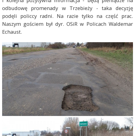
I kolejna pozytywna informacja - będą pieniądze na
odbudowę promenady w Trzebieży - taka decyzję
podęli policcy radni. Na razie tylko na część prac.
Naszym gościem był dyr. OSiR w Policach Waldemar
Echaust.