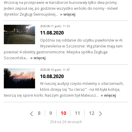
Wczoraj na przeprawie w Karsiborze kursowały tylko dwa promy.
Jeden zepsuł się, po godzinie wszystko wróciło do normy - mówił
dyrektor Żeglugi Świnoujskiej…
» więcej
2020-08-11, godz. 11:53
11.08.2020
Opóźnia się oddanie do użytku pawilonów w Al.
Wyzwolenia w Szczecinie. Wg planów mają tam
powstać 4 obiekty gastronomiczne. Miejska spółka Żegluga
Szczecińska…
» więcej
2020-08-10, godz. 11:47
10.08.2020
W naszej audycji często mówimy o zdarzeniach,
które dzieją się "tu i teraz" - na A6 była kolizja,
tworzą się spore korki. Naszym gościem był Mateusz…
» więcej
8
9
10
11
12
254 na 26 stronach