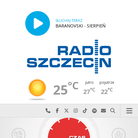
SŁUCHAJ TERAZ
BARANOVSKI - SIERPIEŃ
°C
jutro
pojutrze
25
°C
°C
27
22
Najlepiej po prostu do nas zadzwoń
Odwiedź nas na Facebook-u
Odwiedź nas na X
Odwiedź nas na Instagram-ie
Odwiedź nas na TikTok-u
Szukaj nas na Spotify
Wyślij do nas w
Szukaj