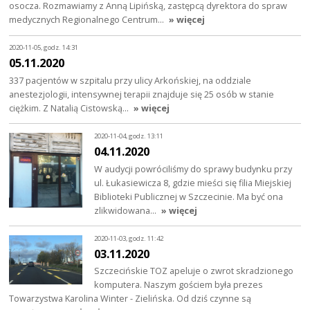
osocza. Rozmawiamy z Anną Lipińską, zastępcą dyrektora do spraw
medycznych Regionalnego Centrum…
» więcej
2020-11-05, godz. 14:31
05.11.2020
337 pacjentów w szpitalu przy ulicy Arkońskiej, na oddziale
anestezjologii, intensywnej terapii znajduje się 25 osób w stanie
ciężkim. Z Natalią Cistowską…
» więcej
2020-11-04, godz. 13:11
04.11.2020
W audycji powróciliśmy do sprawy budynku przy
ul. Łukasiewicza 8, gdzie mieści się filia Miejskiej
Biblioteki Publicznej w Szczecinie. Ma być ona
zlikwidowana…
» więcej
2020-11-03, godz. 11:42
03.11.2020
Szczecińskie TOZ apeluje o zwrot skradzionego
komputera. Naszym gościem była prezes
Towarzystwa Karolina Winter - Zielińska. Od dziś czynne są