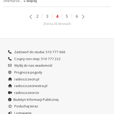
cmentarze…
» więcej
2
3
4
5
6
254 na 26 stronach
Zadzwoń do studia: 510 777 666
Czujny non stop: 510 777 222
Wyślij do nas wiadomość
Prognoza pogody
radioszczecin.pl
radioszczecinextra.pl
radioszczecin.tv
Biuletyn Informacji Publicznej
Posłuchaj teraz
Logowanie