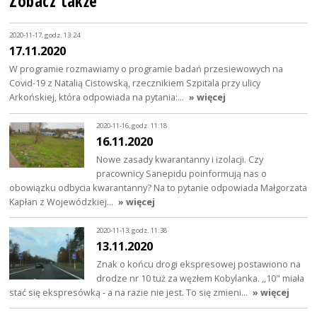
Zobacz także
2020-11-17, godz. 13:24
17.11.2020
W programie rozmawiamy o programie badań przesiewowych na
Covid-19 z Natalią Cistowską, rzecznikiem Szpitala przy ulicy
Arkońskiej, która odpowiada na pytania:…
» więcej
2020-11-16, godz. 11:18
16.11.2020
Nowe zasady kwarantanny i izolacji. Czy
pracownicy Sanepidu poinformują nas o
obowiązku odbycia kwarantanny? Na to pytanie odpowiada Małgorzata
Kapłan z Wojewódzkiej…
» więcej
2020-11-13, godz. 11:38
13.11.2020
Znak o końcu drogi ekspresowej postawiono na
drodze nr 10 tuż za węzłem Kobylanka. ,,10" miała
stać się ekspresówką - a na razie nie jest. To się zmieni…
» więcej