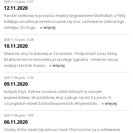
2020-11-12, godz. 13:51
12.11.2020
Handel stolikowy w przejściu między targowiskiem Manhattan a Pętlą
Kołłątaja utrudnia przemieszczanie się oraz zachowanie zalecanego
odstępu. Do kogo…
» więcej
2020-11-10, godz. 14:28
10.11.2020
Otwarcie ulicy Granitowej w Szczecinie - Podjuchach coraz bliżej.
Realny termin to końcówka przyszłego tygodnia - mówił w naszej
audycji rzecznik miasta…
» więcej
2020-11-09, godz. 13:50
09.11.2020
Kolejne 6 tys. dzików zostanie odstrzelonych w naszym
województwie, do podobnej akcji szykuje się też Szczecin. O
szczegółach mówił Zachodniopomorski Wojewódzki…
» więcej
2020-11-06, godz. 14:00
06.11.2020
Osoby, które zwalczyly wirusa Covid-19 proszone są o oddawanie