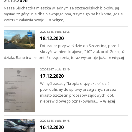
21.12.2020
Nasza Słuchaczka mieszka w jednym ze szczecińskich bloków. Jej
sąsiad "z góry" nie dba o swojego psa, trzyma go na balkonie, gdzie
zwierze załatwia swoje…
» więcej
2020-12-18, godz. 12:08
18.12.2020
Fotoradar przy wjeździe do Szczecina, przed
skrzyżowaniem krajowej "10" z ul. prof. Żuka już
działa. Rano trwał montaż urządzenia, teraz wykonuje już…
» więcej
2020-12-17, godz. 13:49
17.12.2020
W myśl zasady "kropla drąży skałę" dziś
powróciliśmy do sprawy przegranych przez
miasto Szczecin procesów sądowych, dot.
nieprawidłowego oznakowania…
» więcej
2020-12-16, godz. 10:45
16.12.2020