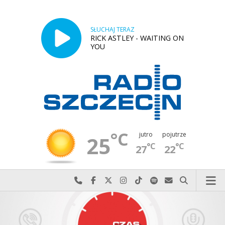
SŁUCHAJ TERAZ
RICK ASTLEY - WAITING ON
YOU
°C
jutro
pojutrze
25
°C
°C
27
22
Najlepiej po prostu do nas zadzwoń
Odwiedź nas na Facebook-u
Odwiedź nas na X
Odwiedź nas na Instagram-ie
Odwiedź nas na TikTok-u
Szukaj nas na Spotify
Wyślij do nas w
Szukaj