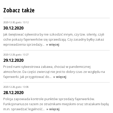
Zobacz także
2020-12-30, godz. 13:12
30.12.2020
Jak świętować sylwestra by nie szkodzić innym, czy tzw. silenty, czyli
ciche pokazy fajerwerków się sprawdzają. Czy zasadny byłby zakaz
wprowadzenia sprzedaży…
» więcej
2020-12-29, godz. 13:27
29.12.2020
Przed nami sylwestrowa zabawa, chociaż w pandemicznej
atmosferze. Da części zwierząt nie jest to dobry czas ze względu na
fajerwerki. Jak przygotować do…
» więcej
2020-12-28, godz. 13:08
28.12.2020
Policja zapowiada kontrole punktów sprzedaży fajerwerków.
Funkcjonariusze razem ze strażnikami miejskimi oraz strażakami będą
m.in. sprawdzać legalność…
» więcej