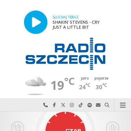
SŁUCHAJ TERAZ
SHAKIN' STEVENS - CRY
JUST A LITTLE BIT
°C
jutro
pojutrze
19
°C
°C
24
30
Najlepiej po prostu do nas zadzwoń
Odwiedź nas na Facebook-u
Odwiedź nas na X
Odwiedź nas na Instagram-ie
Odwiedź nas na TikTok-u
Szukaj nas na Spotify
Wyślij do nas w
Szukaj