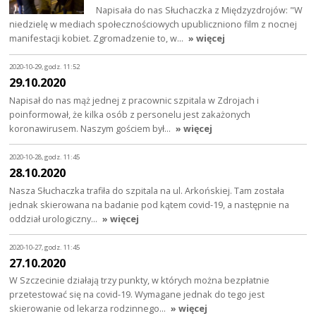
Napisała do nas Słuchaczka z Międzyzdrojów: "W
niedzielę w mediach społecznościowych upubliczniono film z nocnej
manifestacji kobiet. Zgromadzenie to, w…
» więcej
2020-10-29, godz. 11:52
29.10.2020
Napisał do nas mąż jednej z pracownic szpitala w Zdrojach i
poinformował, że kilka osób z personelu jest zakażonych
koronawirusem. Naszym gościem był…
» więcej
2020-10-28, godz. 11:45
28.10.2020
Nasza Słuchaczka trafiła do szpitala na ul. Arkońskiej. Tam została
jednak skierowana na badanie pod kątem covid-19, a następnie na
oddział urologiczny…
» więcej
2020-10-27, godz. 11:45
27.10.2020
W Szczecinie działają trzy punkty, w których można bezpłatnie
przetestować się na covid-19. Wymagane jednak do tego jest
skierowanie od lekarza rodzinnego…
» więcej