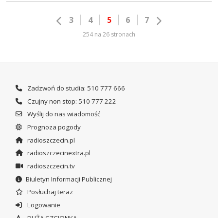
3
4
5
6
7
254 na 26 stronach
Zadzwoń do studia: 510 777 666
Czujny non stop: 510 777 222
Wyślij do nas wiadomość
Prognoza pogody
radioszczecin.pl
radioszczecinextra.pl
radioszczecin.tv
Biuletyn Informacji Publicznej
Posłuchaj teraz
Logowanie
DUŻA CZCIONKA