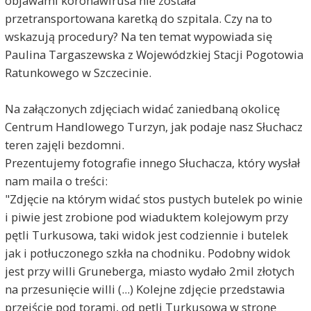
objawami koronawirusa nie została
przetransportowana karetką do szpitala. Czy na to
wskazują procedury? Na ten temat wypowiada się
Paulina Targaszewska z Wojewódzkiej Stacji Pogotowia
Ratunkowego w Szczecinie.
Na załączonych zdjęciach widać zaniedbaną okolicę
Centrum Handlowego Turzyn, jak podaje nasz Słuchacz
teren zajęli bezdomni.
Prezentujemy fotografie innego Słuchacza, który wysłał
nam maila o treści:
"Zdjęcie na którym widać stos pustych butelek po winie
i piwie jest zrobione pod wiaduktem kolejowym przy
pętli Turkusowa, taki widok jest codziennie i butelek
jak i potłuczonego szkła na chodniku. Podobny widok
jest przy willi Gruneberga, miasto wydało 2mil złotych
na przesunięcie willi (...) Kolejne zdjęcie przedstawia
przejście pod torami, od pętli Turkusowa w stronę