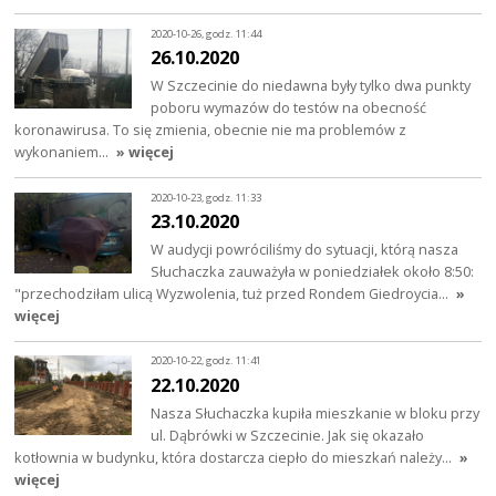
2020-10-26, godz. 11:44
26.10.2020
W Szczecinie do niedawna były tylko dwa punkty
poboru wymazów do testów na obecność
koronawirusa. To się zmienia, obecnie nie ma problemów z
wykonaniem…
» więcej
2020-10-23, godz. 11:33
23.10.2020
W audycji powróciliśmy do sytuacji, którą nasza
Słuchaczka zauważyła w poniedziałek około 8:50:
"przechodziłam ulicą Wyzwolenia, tuż przed Rondem Giedroycia…
»
więcej
2020-10-22, godz. 11:41
22.10.2020
Nasza Słuchaczka kupiła mieszkanie w bloku przy
ul. Dąbrówki w Szczecinie. Jak się okazało
kotłownia w budynku, która dostarcza ciepło do mieszkań należy…
»
więcej