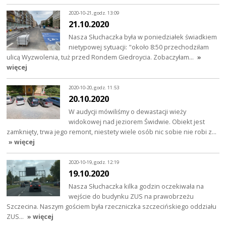
2020-10-21, godz. 13:09
21.10.2020
Nasza Słuchaczka była w poniedziałek świadkiem
nietypowej sytuacji: "około 8:50 przechodziłam
ulicą Wyzwolenia, tuż przed Rondem Giedroycia. Zobaczyłam…
»
więcej
2020-10-20, godz. 11:53
20.10.2020
W audycji mówiliśmy o dewastacji wieży
widokowej nad jeziorem Świdwie. Obiekt jest
zamknięty, trwa jego remont, niestety wiele osób nic sobie nie robi z…
» więcej
2020-10-19, godz. 12:19
19.10.2020
Nasza Słuchaczka kilka godzin oczekiwała na
wejście do budynku ZUS na prawobrzeżu
Szczecina. Naszym gościem była rzeczniczka szczecińskiego oddziału
ZUS…
» więcej