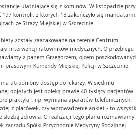
stancje ulatniające się z kominów. W listopadzie przy
 197 kontroli, z których 13 zakończyło się mandatami
tach ze Straży Miejskiej w Szczecinie.
obiety zostały zaatakowane na terenie Centrum
ała interwencji ratowników medycznych. O przebiegu
rozmawiamy z panem Grzegorzem, ojcem poszkodowanyc
em prasowym Komendy Miejskiej Policji w Szczecinie.
ma utrudniony dostęp do lekarzy. W siedmiu
ej objętych jest opieką prawie 40 tysięcy pacjentów.
bre praktyki", np. wymiana aparatów telefonicznych,
dej z placówek, czy wprowadzenie ankiet - to wszyst
e służbą zdrowia. O realizacji tego planu rozmawiamy
nek zarządu Spółki Przychodnie Medycyny Rodzinnej