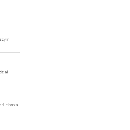
Naszym
dział
od lekarza