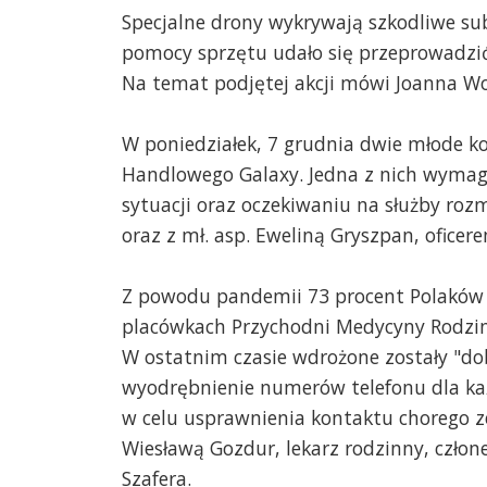
Specjalne drony wykrywają szkodliwe sub
pomocy sprzętu udało się przeprowadzić
Na temat podjętej akcji mówi Joanna Woj
W poniedziałek, 7 grudnia dwie młode k
Handlowego Galaxy. Jedna z nich wymag
sytuacji oraz oczekiwaniu na służby 
oraz z mł. asp. Eweliną Gryszpan, oficer
Z powodu pandemii 73 procent Polaków 
placówkach Przychodni Medycyny Rodzinn
W ostatnim czasie wdrożone zostały "do
wyodrębnienie numerów telefonu dla każ
w celu usprawnienia kontaktu chorego z
Wiesławą Gozdur, lekarz rodzinny, czło
Szafera.