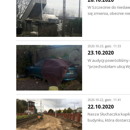
W Szczecinie do niedaw
się zmienia, obecnie 
2020-10-23, godz. 11:33
23.10.2020
W audycji powróciliśmy 
"przechodziłam ulicą 
2020-10-22, godz. 11:41
22.10.2020
Nasza Słuchaczka kupiła
budynku, która dostarc