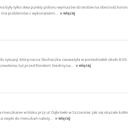
na były tylko dwa punkty poboru wymazów do testów na obecność koron
nie ma problemów z wykonaniem…
» więcej
do sytuacji, którą nasza Słuchaczka zauważyła w poniedziałek około 8:50:
Wyzwolenia, tuż przed Rondem Giedroycia…
» więcej
 mieszkanie w bloku przy ul. Dąbrówki w Szczecinie. Jak się okazało kotł
za ciepło do mieszkań należy…
» więcej