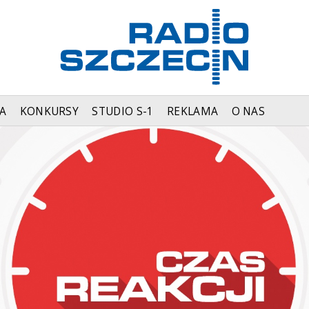
A
KONKURSY
STUDIO S-1
REKLAMA
O NAS