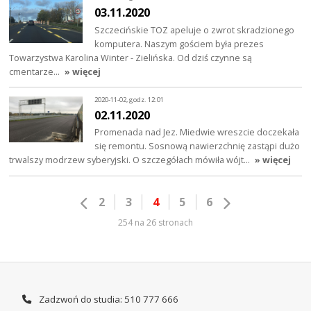
03.11.2020
Szczecińskie TOZ apeluje o zwrot skradzionego
komputera. Naszym gościem była prezes
Towarzystwa Karolina Winter - Zielińska. Od dziś czynne są
cmentarze…
» więcej
2020-11-02, godz. 12:01
02.11.2020
Promenada nad Jez. Miedwie wreszcie doczekała
się remontu. Sosnową nawierzchnię zastąpi dużo
trwalszy modrzew syberyjski. O szczegółach mówiła wójt…
» więcej
2
3
4
5
6
254 na 26 stronach
Zadzwoń do studia: 510 777 666