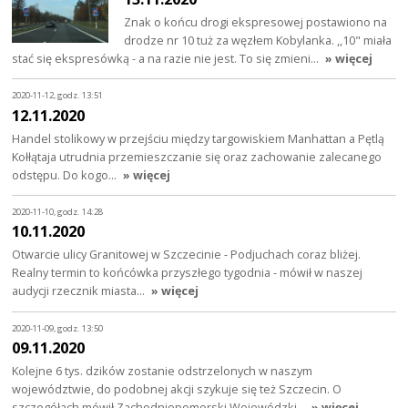
Znak o końcu drogi ekspresowej postawiono na
drodze nr 10 tuż za węzłem Kobylanka. ,,10" miała
stać się ekspresówką - a na razie nie jest. To się zmieni…
» więcej
2020-11-12, godz. 13:51
12.11.2020
Handel stolikowy w przejściu między targowiskiem Manhattan a Pętlą
Kołłątaja utrudnia przemieszczanie się oraz zachowanie zalecanego
odstępu. Do kogo…
» więcej
2020-11-10, godz. 14:28
10.11.2020
Otwarcie ulicy Granitowej w Szczecinie - Podjuchach coraz bliżej.
Realny termin to końcówka przyszłego tygodnia - mówił w naszej
audycji rzecznik miasta…
» więcej
2020-11-09, godz. 13:50
09.11.2020
Kolejne 6 tys. dzików zostanie odstrzelonych w naszym
województwie, do podobnej akcji szykuje się też Szczecin. O
szczegółach mówił Zachodniopomorski Wojewódzki…
» więcej