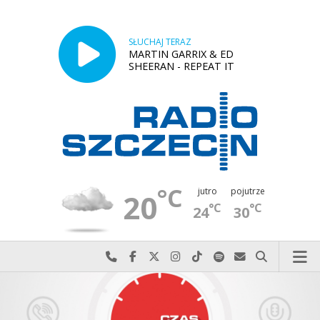
SŁUCHAJ TERAZ
MARTIN GARRIX & ED
SHEERAN - REPEAT IT
°C
jutro
pojutrze
20
°C
°C
24
30
Najlepiej po prostu do nas zadzwoń
Odwiedź nas na Facebook-u
Odwiedź nas na X
Odwiedź nas na Instagram-ie
Odwiedź nas na TikTok-u
Szukaj nas na Spotify
Wyślij do nas w
Szukaj