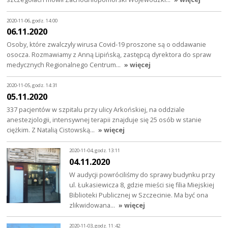
2020-11-06, godz. 14:00
06.11.2020
Osoby, które zwalczyly wirusa Covid-19 proszone są o oddawanie
osocza. Rozmawiamy z Anną Lipińską, zastępcą dyrektora do spraw
medycznych Regionalnego Centrum…
» więcej
2020-11-05, godz. 14:31
05.11.2020
337 pacjentów w szpitalu przy ulicy Arkońskiej, na oddziale
anestezjologii, intensywnej terapii znajduje się 25 osób w stanie
ciężkim. Z Natalią Cistowską…
» więcej
2020-11-04, godz. 13:11
04.11.2020
W audycji powróciliśmy do sprawy budynku przy
ul. Łukasiewicza 8, gdzie mieści się filia Miejskiej
Biblioteki Publicznej w Szczecinie. Ma być ona
zlikwidowana…
» więcej
2020-11-03, godz. 11:42