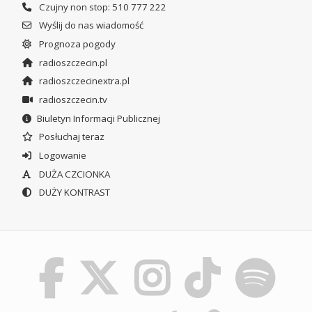
Czujny non stop: 510 777 222
Wyślij do nas wiadomość
Prognoza pogody
radioszczecin.pl
radioszczecinextra.pl
radioszczecin.tv
Biuletyn Informacji Publicznej
Posłuchaj teraz
Logowanie
DUŻA CZCIONKA
DUŻY KONTRAST