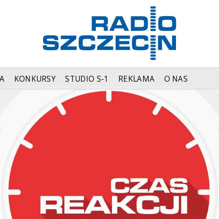
A
KONKURSY
STUDIO S-1
REKLAMA
O NAS