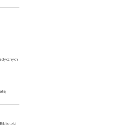
medycznych
alią
Biblioteki