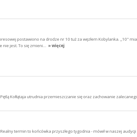
resowej postawiono na drodze nr 10 tuż za węzłem Kobylanka. ,,10" miał
e nie jest. To się zmieni…
» więcej
Pętlą Kołłątaja utrudnia przemieszczanie się oraz zachowanie zalecaneg
j. Realny termin to końcówka przyszłego tygodnia - mówił w naszej audycji