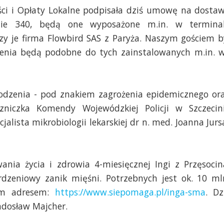
ści i Opłaty Lokalne podpisała dziś umowę na dosta
ie 340, będą one wyposażone m.in. w termina
czy je firma Flowbird SAS z Paryża. Naszym gościem b
dzenia będą podobne do tych zainstalowanych m.in. 
dzenia - pod znakiem zagrożenia epidemicznego or
zniczka Komendy Wojewódzkiej Policji w Szczecin
cjalista mikrobiologii lekarskiej dr n. med. Joanna Jurs
ania życia i zdrowia 4-miesięcznej Ingi z Przęsocin
rdzeniowy zanik mięśni. Potrzebnych jest ok. 10 ml
tym adresem:
https://www.siepomaga.pl/inga-sma
. Dz
adosław Majcher.