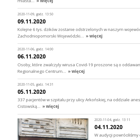
miasta…
» więcej
2020-11-09, godz. 13:50
09.11.2020
Kolejne 6 tys. dzików zostanie odstrzelonych w naszym wojewódz
Zachodniopomorski Wojewódzki…
» więcej
2020-11-06, godz. 14:00
06.11.2020
Osoby, które zwalczyly wirusa Covid-19 proszone są o oddawa
Regionalnego Centrum…
» więcej
2020-11-05, godz. 14:31
05.11.2020
337 pacjentów w szpitalu przy ulicy Arkońskiej, na oddziale anest
Cistowską…
» więcej
2020-11-04, godz. 13:11
04.11.2020
W audycji powróciliśmy d