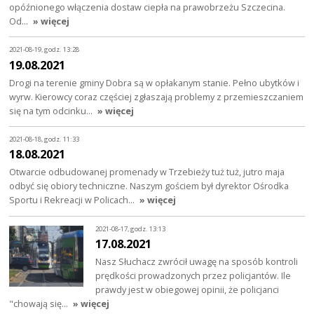
opóźnionego włączenia dostaw ciepła na prawobrzeżu Szczecina.
Od…
» więcej
2021-08-19, godz. 13:28
19.08.2021
Drogi na terenie gminy Dobra są w opłakanym stanie. Pełno ubytków i
wyrw. Kierowcy coraz częściej zgłaszają problemy z przemieszczaniem
się na tym odcinku…
» więcej
2021-08-18, godz. 11:33
18.08.2021
Otwarcie odbudowanej promenady w Trzebieży tuż tuż, jutro maja
odbyć się obiory techniczne. Naszym gościem był dyrektor Ośrodka
Sportu i Rekreacji w Policach…
» więcej
2021-08-17, godz. 13:13
17.08.2021
Nasz Słuchacz zwrócił uwagę na sposób kontroli
prędkości prowadzonych przez policjantów. Ile
prawdy jest w obiegowej opinii, że policjanci
"chowają się…
» więcej