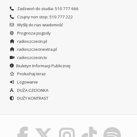
Zadzwoń do studia: 510 777 666
Czujny non stop: 510 777 222
Wyślij do nas wiadomość
Prognoza pogody
radioszczecin.pl
radioszczecinextra.pl
radioszczecin.tv
Biuletyn Informacji Publicznej
Posłuchaj teraz
Logowanie
DUŻA CZCIONKA
DUŻY KONTRAST