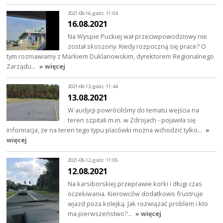
2021-08-16, godz. 11:04
16.08.2021
Na Wyspie Puckiej wał przeciwpowodziowy nie
został skoszony. Kiedy rozpoczną się prace? O
tym rozmawiamy z Markiem Duklanowskim, dyrektorem Regionalnego
Zarządu…
» więcej
2021-08-13, godz. 11:44
13.08.2021
W audycji powróciliśmy do tematu wejścia na
teren szpitali m.in. w Zdrojach - pojawiła się
informacja, że na teren tego typu placówki można wchodzić tylko…
»
więcej
2021-08-12, godz. 11:05
12.08.2021
Na karsiborskiej przeprawie korki i długi czas
oczekiwania. Kierowców dodatkowo frustruje
wjazd poza kolejką. Jak rozwiązać problem i kto
ma pierwszeństwo?…
» więcej