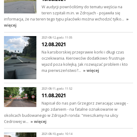
W audycji powróciliśmy do tematu wejścia na
teren szpitali m.in. w Zdrojach - pojawiła się
informacja, że na teren tego typu placówki można wchodzić tylko…
»
więcej
2021-08-12, godz. 11:05
12.08.2021
Na karsiborskiej przeprawie korki i długi czas
oczekiwania. Kierowców dodatkowo frustruje
wjazd poza kolejką. Jak rozwiązać problem i kto
ma pierwszeństwo?…
» więcej
2021-08-11, godz. 11:52
11.08.2021
Napisał do nas pan Grzegorz zwracając uwagę -
jego zdaniem - na fatalne oznakowanie w
okolicach budowanego w Zdrojach ronda: "mieszkamy na ulicy
Cedrowej w…
» więcej
2021-08-10, godz. 10:14