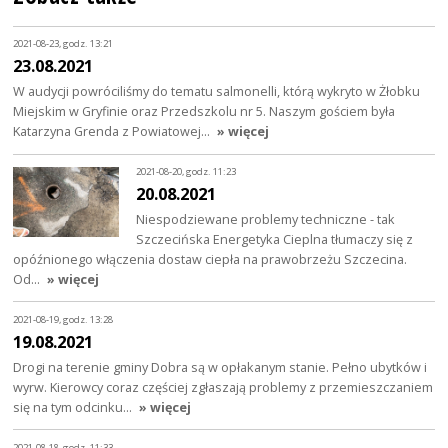
2021-08-23, godz. 13:21
23.08.2021
W audycji powróciliśmy do tematu salmonelli, którą wykryto w Żłobku
Miejskim w Gryfinie oraz Przedszkolu nr 5. Naszym gościem była
Katarzyna Grenda z Powiatowej…
» więcej
2021-08-20, godz. 11:23
20.08.2021
Niespodziewane problemy techniczne - tak
Szczecińska Energetyka Cieplna tłumaczy się z
opóźnionego włączenia dostaw ciepła na prawobrzeżu Szczecina.
Od…
» więcej
2021-08-19, godz. 13:28
19.08.2021
Drogi na terenie gminy Dobra są w opłakanym stanie. Pełno ubytków i
wyrw. Kierowcy coraz częściej zgłaszają problemy z przemieszczaniem
się na tym odcinku…
» więcej
2021-08-18, godz. 11:33