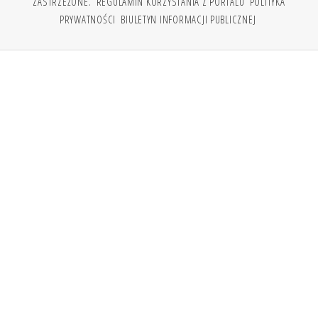
ZASTRZEŻONE.
REGULAMIN KORZYSTANIA Z PORTALU
POLITYKA
PRYWATNOŚCI
BIULETYN INFORMACJI PUBLICZNEJ