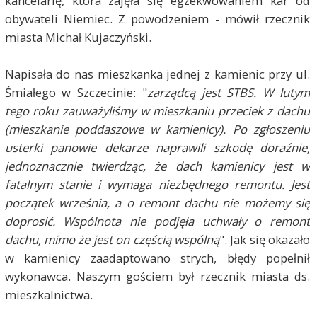
kancelarię, która zajęła się egzekwowaniem kar od
obywateli Niemiec. Z powodzeniem - mówił rzecznik
miasta Michał Kujaczyński.
Napisała do nas mieszkanka jednej z kamienic przy ul.
Śmiałego w Szczecinie: "
zarządcą jest STBS. W lutym
tego roku zauważyliśmy w mieszkaniu przeciek z dachu
(mieszkanie poddaszowe w kamienicy). Po zgłoszeniu
usterki panowie dekarze naprawili szkodę doraźnie,
jednoznacznie twierdząc, że dach kamienicy jest w
fatalnym stanie i wymaga niezbędnego remontu. Jest
początek września, a o remont dachu nie możemy się
doprosić. Wspólnota nie podjęła uchwały o remont
dachu, mimo że jest on częścią wspólną
". Jak się okazało
w kamienicy zaadaptowano strych, błędy popełnił
wykonawca. Naszym gościem był rzecznik miasta ds.
mieszkalnictwa.