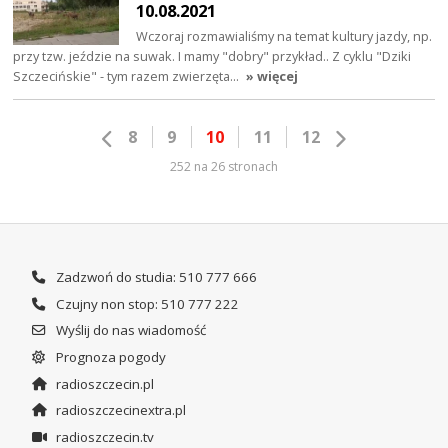
10.08.2021
Wczoraj rozmawialiśmy na temat kultury jazdy, np.
przy tzw. jeździe na suwak. I mamy "dobry" przykład.. Z cyklu "Dziki
Szczecińskie" - tym razem zwierzęta…
» więcej
8
9
10
11
12
252 na 26 stronach
Zadzwoń do studia: 510 777 666
Czujny non stop: 510 777 222
Wyślij do nas wiadomość
Prognoza pogody
radioszczecin.pl
radioszczecinextra.pl
radioszczecin.tv