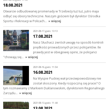
18.08.2021
Otwarcie odbudowanej promenady w Trzebieży tuż tuż, jutro maja
odbyć się obiory techniczne. Naszym gościem był dyrektor Ośrodka
Sportu i Rekreacji w Policach…
» więcej
2021-08-17, godz. 13:13
17.08.2021
Nasz Słuchacz zwrócił uwagę na sposób kontroli
prędkości prowadzonych przez policjantów. Ile
prawdy jest w obiegowej opinii, że policjanci
"chowają się…
» więcej
2021-08-16, godz. 11:04
16.08.2021
Na Wyspie Puckiej wał przeciwpowodziowy nie
został skoszony. Kiedy rozpoczną się prace? O
tym rozmawiamy z Markiem Duklanowskim, dyrektorem Regionalnego
Zarządu…
» więcej
2021-08-13, godz. 11:44
13.08.2021