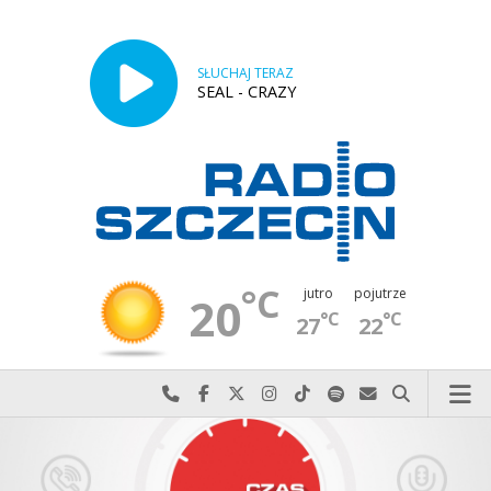
SŁUCHAJ TERAZ
SEAL - CRAZY
°C
jutro
pojutrze
20
°C
°C
27
22
Najlepiej po prostu do nas zadzwoń
Odwiedź nas na Facebook-u
Odwiedź nas na X
Odwiedź nas na Instagram-ie
Odwiedź nas na TikTok-u
Szukaj nas na Spotify
Wyślij do nas w
Szukaj