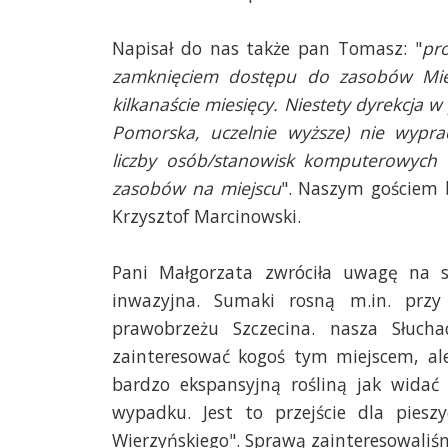
Napisał do nas także pan Tomasz: "
pro
zamknięciem dostępu do zasobów Miejsk
kilkanaście miesięcy. Niestety dyrekcja w
Pomorska, uczelnie wyższe) nie wypra
liczby osób/stanowisk komputerowych n
zasobów na miejscu
". Naszym gościem by
Krzysztof Marcinowski.
Pani Małgorzata zwróciła uwagę na s
inwazyjna. Sumaki rosną m.in. przy 
prawobrzeżu Szczecina. nasza Słucha
zainteresować kogoś tym miejscem, al
bardzo ekspansyjną rośliną jak widać 
wypadku. Jest to przejście dla piesz
Wierzyńskiego". Sprawą zainteresowali