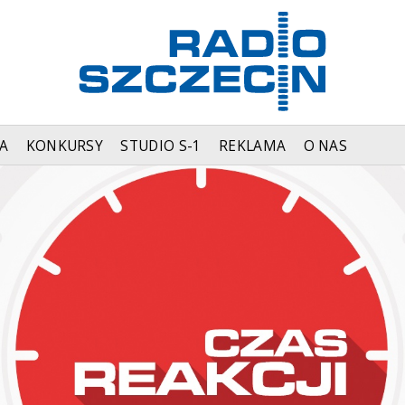
A
KONKURSY
STUDIO S-1
REKLAMA
O NAS