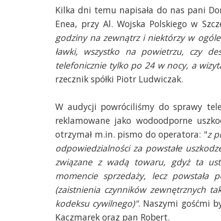
Kilka dni temu napisała do nas pani Dor
Enea, przy Al. Wojska Polskiego w Szcze
godziny na zewnątrz i niektórzy w ogóle 
ławki, wszystko na powietrzu, czy d
telefonicznie tylko po 24 w nocy, a wizyt
rzecznik spółki Piotr Ludwiczak.
W audycji powróciliśmy do sprawy tel
reklamowane jako wodoodporne uszkod
otrzymał m.in. pismo do operatora: "
z p
odpowiedzialności za powstałe uszkodze
związane z wadą towaru, gdyż ta ust
momencie sprzedaży, lecz powstała p
(zaistnienia czynników zewnętrznych tak
kodeksu cywilnego)"
. Naszymi gośćmi b
Kaczmarek oraz pan Robert.