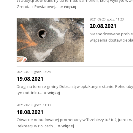
W audycji powróciliśmy do tematu salmonelli, którą wykryto w 
Grenda z Powiatowej…
» więcej
2021-08-20, godz. 11:23
20.08.2021
Niespodziewane problem
włączenia dostaw ciep
2021-08-19, godz. 13:28
19.08.2021
Drogi na terenie gminy Dobra są w opłakanym stanie. Pełno uby
tym odcinku…
» więcej
2021-08-18, godz. 11:33
18.08.2021
Otwarcie odbudowanej promenady w Trzebieży tuż tuż, jutro maj
Rekreacji w Policach…
» więcej