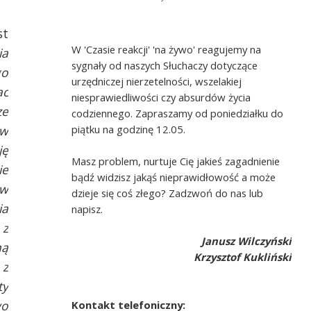
st
W 'Czasie reakcji' 'na żywo' reagujemy na
ia
sygnały od naszych Słuchaczy dotyczące
go
urzędniczej nierzetelności, wszelakiej
ac
niesprawiedliwości czy absurdów życia
ze
codziennego. Zapraszamy od poniedziałku do
 w
piątku na godzinę 12.05.
ję
Masz problem, nurtuje Cię jakieś zagadnienie
ie
bądź widzisz jakąś nieprawidłowość a może
ów
dzieje się coś złego? Zadzwoń do nas lub
ia
napisz.
 z
Janusz Wilczyński
ną
Krzysztof Kukliński
 z
ty
wo
Kontakt telefoniczny: