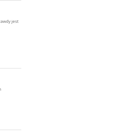
rawdy jest
m