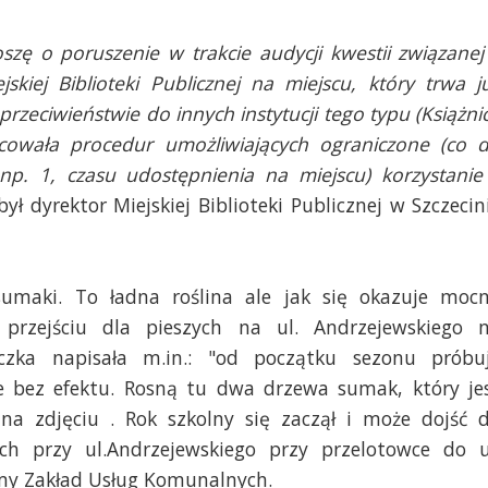
szę o poruszenie w trakcie audycji kwestii związanej
iej Biblioteki Publicznej na miejscu, który trwa j
 przeciwieństwie do innych instytucji tego typu (Książni
cowała procedur umożliwiających ograniczone (co 
p. 1, czasu udostępnienia na miejscu) korzystanie
ł dyrektor Miejskiej Biblioteki Publicznej w Szczecin
umaki. To ładna roślina ale jak się okazuje moc
przejściu dla pieszych na ul. Andrzejewskiego 
czka napisała m.in.: "od początku sezonu próbu
e bez efektu. Rosną tu dwa drzewa sumak, który je
na zdjęciu . Rok szkolny się zaczął i może dojść 
ych przy ul.Andrzejewskiego przy przelotowce do u
śmy Zakład Usług Komunalnych.