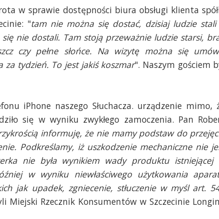
ota w sprawie dostępności biura obsługi klienta spół
cinie: "
tam nie można się dostać, dzisiaj ludzie stali
się nie dostali. Tam stoją przeważnie ludzie starsi, br
eszcz czy pełne słońce. Na wizytę można się umów
a za tydzień. To jest jakiś koszmar
". Naszym gościem b
efonu iPhone naszego Słuchacza. urządzenie mimo, 
ziło się w wyniku zwykłego zamoczenia. Pan Robe
rzykrością informuję, że nie mamy podstaw do przejęc
nie. Podkreślamy, iż uszkodzenie mechaniczne nie je
erka nie była wynikiem wady produktu istniejącej
óźniej w wyniku niewłaściwego użytkowania apara
ich jak upadek, zgniecenie, stłuczenie w myśl art. 5
yli Miejski Rzecznik Konsumentów w Szczecinie Longi