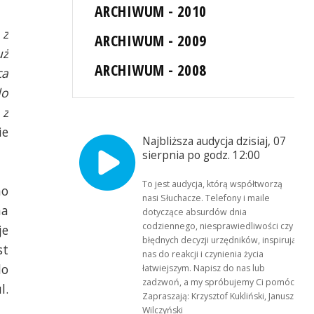
ARCHIWUM - 2010
 z
ARCHIWUM - 2009
uż
ARCHIWUM - 2008
ca
do
 z
ie
Najbliższa audycja dzisiaj, 07
sierpnia po godz. 12:00
To jest audycja, którą współtworzą
no
nasi Słuchacze. Telefony i maile
na
dotyczące absurdów dnia
codziennego, niesprawiedliwości czy
je
błędnych decyzji urzędników, inspirują
st
nas do reakcji i czynienia życia
do
łatwiejszym. Napisz do nas lub
zadzwoń, a my spróbujemy Ci pomóc.
l.
Zapraszają: Krzysztof Kukliński, Janusz
Wilczyński