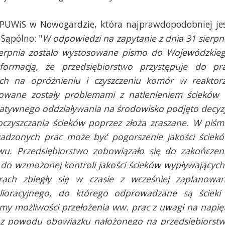
 PUWiS w Nowogardzie, która najprawdopodobniej je
Sąpólno: "
W odpowiedzi na zapytanie z dnia 31 sierpn
sierpnia zostało wystosowane pismo do Wojewódzkie
ormacją, że przedsiębiorstwo przystępuje do pr
ych na opróżnieniu i czyszczeniu komór w reaktor
owane zostały problemami z natlenieniem ścieków
atywnego oddziaływania na środowisko podjęto decyz
oczyszczania ścieków poprzez złoża zraszane. W piśm
adzonych prac może być pogorszenie jakości ściek
u. Przedsiębiorstwo zobowiązało się do zakończen
 do wzmożonej kontroli jakości ścieków wypływających
ach zbiegły się w czasie z wcześniej zaplanowa
ioracyjnego, do którego odprowadzane są ścieki
śmy możliwości przełożenia ww. prac z uwagi na napię
z powodu obowiązku nałożonego na przedsiębiorst