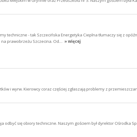
Żłobku Miejskim w Gryfinie oraz Przedszkolu nr 5. Naszym gościem była K
y techniczne - tak Szczecińska Energetyka Cieplna tłumaczy się z opóź
ła na prawobrzeżu Szczecina. Od…
» więcej
tków i wyrw. Kierowcy coraz częściej zgłaszają problemy z przemieszcza
a odbyć się obiory techniczne. Naszym gościem był dyrektor Ośrodka Spo