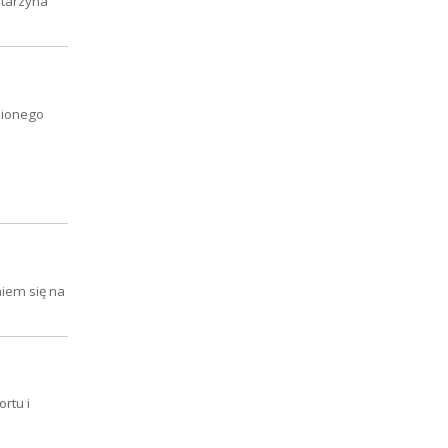
atarzyna
nionego
niem się na
rtu i