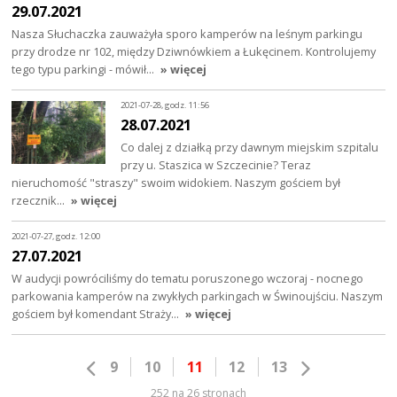
29.07.2021
Nasza Słuchaczka zauważyła sporo kamperów na leśnym parkingu
przy drodze nr 102, między Dziwnówkiem a Łukęcinem. Kontrolujemy
tego typu parkingi - mówił…
» więcej
2021-07-28, godz. 11:56
28.07.2021
Co dalej z działką przy dawnym miejskim szpitalu
przy u. Staszica w Szczecinie? Teraz
nieruchomość "straszy" swoim widokiem. Naszym gościem był
rzecznik…
» więcej
2021-07-27, godz. 12:00
27.07.2021
W audycji powróciliśmy do tematu poruszonego wczoraj - nocnego
parkowania kamperów na zwykłych parkingach w Świnoujściu. Naszym
gościem był komendant Straży…
» więcej
9
10
11
12
13
252 na 26 stronach