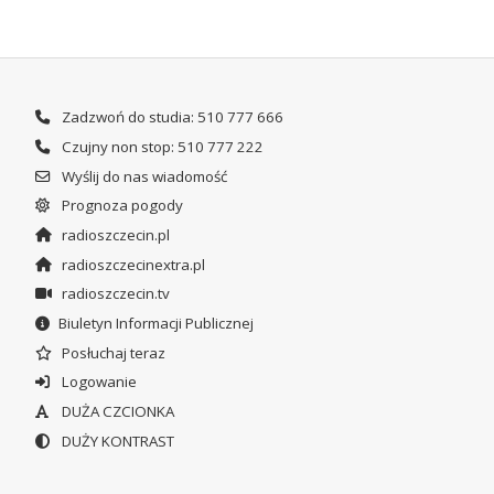
Zadzwoń do studia: 510 777 666
Czujny non stop: 510 777 222
Wyślij do nas wiadomość
Prognoza pogody
radioszczecin.pl
radioszczecinextra.pl
radioszczecin.tv
Biuletyn Informacji Publicznej
Posłuchaj teraz
Logowanie
DUŻA CZCIONKA
DUŻY KONTRAST