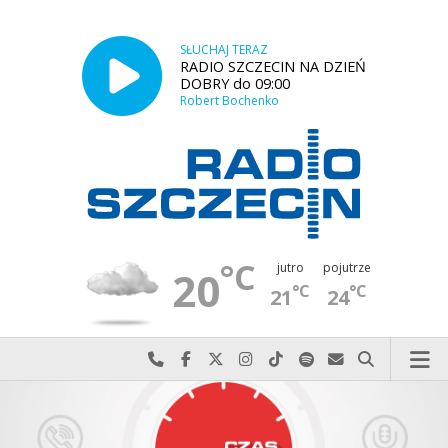
SŁUCHAJ TERAZ
RADIO SZCZECIN NA DZIEŃ
DOBRY do 09:00
Robert Bochenko
°C
jutro
pojutrze
20
°C
°C
21
24
Najlepiej po prostu do nas zadzwoń
Odwiedź nas na Facebook-u
Odwiedź nas na X
Odwiedź nas na Instagram-ie
Odwiedź nas na TikTok-u
Szukaj nas na Spotify
Wyślij do nas w
Szukaj