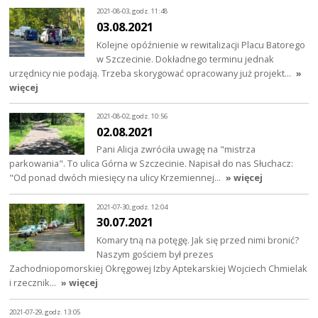
2021-08-03, godz. 11:48
03.08.2021
Kolejne opóźnienie w rewitalizacji Placu Batorego
w Szczecinie. Dokładnego terminu jednak
urzędnicy nie podają. Trzeba skorygować opracowany już projekt…
»
więcej
2021-08-02, godz. 10:56
02.08.2021
Pani Alicja zwróciła uwagę na "mistrza
parkowania". To ulica Górna w Szczecinie. Napisał do nas Słuchacz:
"Od ponad dwóch miesięcy na ulicy Krzemiennej…
» więcej
2021-07-30, godz. 12:04
30.07.2021
Komary tną na potęgę. Jak się przed nimi bronić?
Naszym gościem był prezes
Zachodniopomorskiej Okręgowej Izby Aptekarskiej Wojciech Chmielak
i rzecznik…
» więcej
2021-07-29, godz. 13:05