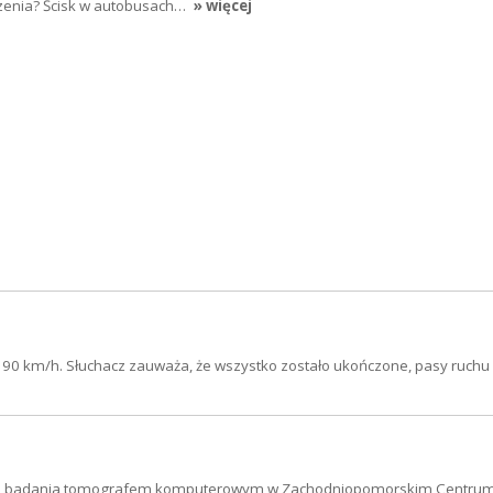
czenia? Ścisk w autobusach…
» więcej
90 km/h. Słuchacz zauważa, że wszystko zostało ukończone, pasy ruchu
 opis badania tomografem komputerowym w Zachodniopomorskim Centrum