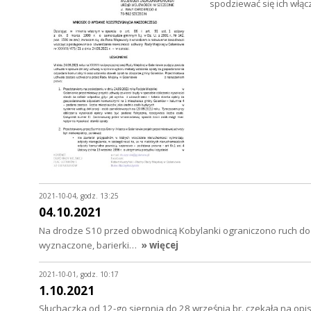
spodziewać się ich włą
2021-10-04, godz. 13:25
04.10.2021
Na drodze S10 przed obwodnicą Kobylanki ograniczono ruch do 
wyznaczone, barierki…
» więcej
2021-10-01, godz. 10:17
1.10.2021
Słuchaczka od 12-go sierpnia do 28 września br. czekała na