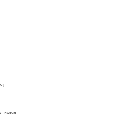
 są
 Onkologii