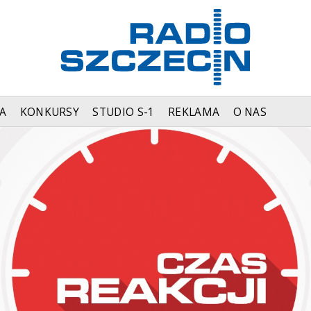
A
KONKURSY
STUDIO S-1
REKLAMA
O NAS