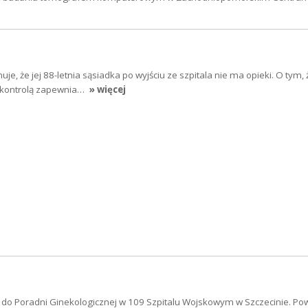
e, że jej 88-letnia sąsiadka po wyjściu ze szpitala nie ma opieki. O tym, 
od kontrolą zapewnia…
» więcej
ę do Poradni Ginekologicznej w 109 Szpitalu Wojskowym w Szczecinie. Po