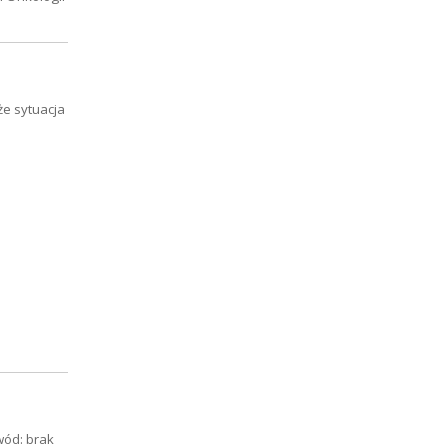
że sytuacja
wód: brak