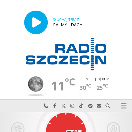
SŁUCHAJ TERAZ
PALMY - DACH
°C
jutro
pojutrze
11
°C
°C
30
25
Najlepiej po prostu do nas zadzwoń
Odwiedź nas na Facebook-u
Odwiedź nas na X
Odwiedź nas na Instagram-ie
Odwiedź nas na TikTok-u
Szukaj nas na Spotify
Wyślij do nas w
Szukaj