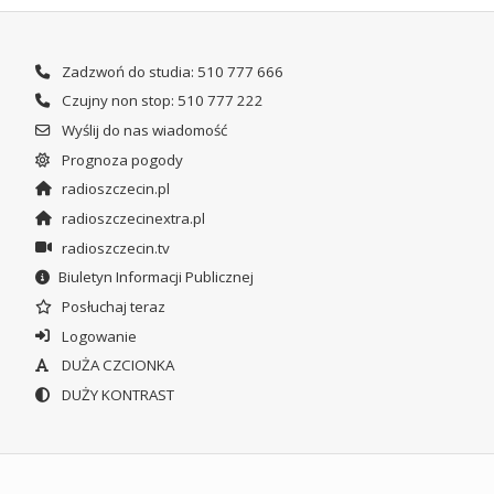
Zadzwoń do studia: 510 777 666
Czujny non stop: 510 777 222
Wyślij do nas wiadomość
Prognoza pogody
radioszczecin.pl
radioszczecinextra.pl
radioszczecin.tv
Biuletyn Informacji Publicznej
Posłuchaj teraz
Logowanie
DUŻA CZCIONKA
DUŻY KONTRAST