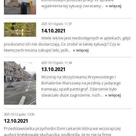
wyjaśnienia tej sytuacji zwracamy…
» więcej
2021-10-14, godz. 11:37
14.10.2021
Wiele leków jest niedostępnych w aptekach, gdyż
producenci ich nie dostarczają. Co zrobić w takiej sytuacji? Czy w
Niemczech można zakupić leki, jeśli…
» więcej
2021-10-13, godz. 11:44
13.10.2021
Wczoraj na skrzyżowaniu Krzywoustego i
Bohaterów Warszawy na jezdnię z jadącego
tramwaju spadł pantograf. Zdarzenie było
stwarzało duże zagrożenie, ruch…
» więcej
2021-10-12, godz. 13:06
12.10.2021
Przedstawicielka przychodni Dom Lekarski którą we wczorajszej
audycji krytykowała słuchaczka, podkreśla, że to nie ta firma