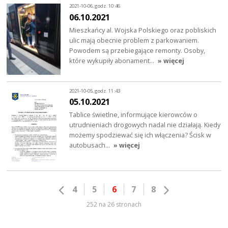
2021-10-06, godz. 10:46
06.10.2021
Mieszkańcy al. Wojska Polskiego oraz pobliskich
ulic mają obecnie problem z parkowaniem.
Powodem są przebiegające remonty. Osoby,
które wykupiły abonament…
» więcej
2021-10-05, godz. 11:43
05.10.2021
Tablice świetlne, informujące kierowców o
utrudnieniach drogowych nadal nie działają. Kiedy
możemy spodziewać się ich włączenia? Ścisk w
autobusach…
» więcej
4
5
6
7
8
252 na 26 stronach