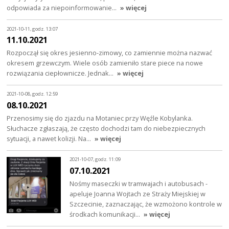
odpowiada za niepoinformowanie…
» więcej
2021-10-11, godz. 13:07
11.10.2021
Rozpoczął się okres jesienno-zimowy, co zamiennie można nazwać
okresem grzewczym. Wiele osób zamieniło stare piece na nowe
rozwiązania ciepłownicze. Jednak…
» więcej
2021-10-08, godz. 12:59
08.10.2021
Przenosimy się do zjazdu na Motaniec przy Węźle Kobylanka.
Słuchacze zgłaszają, że często dochodzi tam do niebezpiecznych
sytuacji, a nawet kolizji. Na…
» więcej
2021-10-07, godz. 11:09
07.10.2021
Nośmy maseczki w tramwajach i autobusach -
apeluje Joanna Wojtach ze Straży Miejskiej w
Szczecinie, zaznaczając, że wzmożono kontrole w
środkach komunikacji…
» więcej