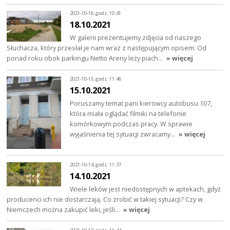
2021-10-18, godz. 10:41
18.10.2021
W galerii prezentujemy zdjęcia od naszego
Słuchacza, który przesłał je nam wraz z następującym opisem: Od
ponad roku obok parkingu Netto Areny leży piach…
» więcej
2021-10-15, godz. 11:46
15.10.2021
Poruszamy temat pani kierowcy autobusu 107,
która miała oglądać filmiki na telefonie
komórkowym podczas pracy. W sprawie
wyjaśnienia tej sytuacji zwracamy…
» więcej
2021-10-14, godz. 11:37
14.10.2021
Wiele leków jest niedostępnych w aptekach, gdyż
producenci ich nie dostarczają. Co zrobić w takiej sytuacji? Czy w
Niemczech można zakupić leki, jeśli…
» więcej