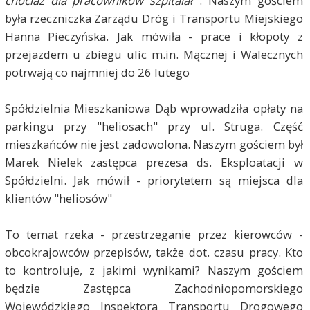
chociaż dla pracowników szpitala
?". Naszym gościem
była rzeczniczka Zarządu Dróg i Transportu Miejskiego
Hanna Pieczyńska. Jak mówiła - prace i kłopoty z
przejazdem u zbiegu ulic m.in. Mącznej i Walecznych
potrwają co najmniej do 26 lutego
Spółdzielnia Mieszkaniowa Dąb wprowadziła opłaty na
parkingu przy "heliosach" przy ul. Struga. Część
mieszkańców nie jest zadowolona. Naszym gościem był
Marek Nielek zastępca prezesa ds. Eksploatacji w
Spółdzielni. Jak mówił - priorytetem są miejsca dla
klientów "heliosów"
To temat rzeka - przestrzeganie przez kierowców -
obcokrajowców przepisów, także dot. czasu pracy. Kto
to kontroluje, z jakimi wynikami? Naszym gościem
będzie Zastępca Zachodniopomorskiego
Wojewódzkiego Inspektora Transportu Drogowego