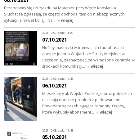
Przenosimy się do zjazdu na Motaniec przy Węźle Kobylanka.
Słuchacze zgłaszają, że często dochodzi tam do niebezpiecznych
sytuacji, a nawet kolizji. Na…
» więcej
2021-10-07, godz. 11:09
07.10.2021
Nośmy maseczki w tramwajach i autobusach -
apeluje Joanna Wojtach ze Straży Miejskiej w
Szczecinie, zaznaczając, że wzmożono kontrole w
środkach komunikacji…
» więcej
2021-10-06, godz. 10:46
06.10.2021
Mieszkańcy al. Wojska Polskiego oraz pobliskich
ulic mają obecnie problem z parkowaniem.
Powodem są przebiegające remonty. Osoby,
które wykupiły abonament…
» więcej
2021-10-05, godz. 11:43
05.10.2021