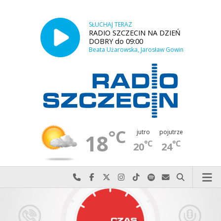
SŁUCHAJ TERAZ
RADIO SZCZECIN NA DZIEŃ
DOBRY do 09:00
Beata Użarowska, Jarosław Gowin
°C
jutro
pojutrze
18
°C
°C
20
24
Najlepiej po prostu do nas zadzwoń
Odwiedź nas na Facebook-u
Odwiedź nas na X
Odwiedź nas na Instagram-ie
Odwiedź nas na TikTok-u
Szukaj nas na Spotify
Wyślij do nas w
Szukaj