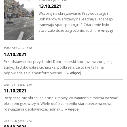
2021-10-13, godz. 11:44
13.10.2021
Wczoraj na skrzyżowaniu Krzywoustego i
Bohaterów Warszawy na jezdnię z jadącego
tramwaju spadł pantograf. Zdarzenie było
stwarzało duże zagrożenie, ruch…
» więcej
2021-10-12, godz. 13:06
12.10.2021
Przedstawicielka przychodni Dom Lekarski którą we wczorajszej
audycji krytykowała słuchaczka, podkreśla, że to nie ta firma
odpowiada za niepoinformowanie…
» więcej
2021-10-11, godz. 13:07
11.10.2021
Rozpoczął się okres jesienno-zimowy, co zamiennie można nazwać
okresem grzewczym. Wiele osób zamieniło stare piece na nowe
rozwiązania ciepłownicze. Jednak…
» więcej
2021-10-08, godz. 12:59
08.10.2021