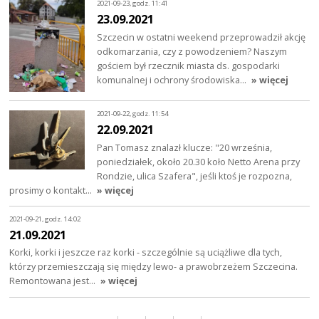
2021-09-23, godz. 11:41
23.09.2021
Szczecin w ostatni weekend przeprowadził akcję
odkomarzania, czy z powodzeniem? Naszym
gościem był rzecznik miasta ds. gospodarki
komunalnej i ochrony środowiska…
» więcej
2021-09-22, godz. 11:54
22.09.2021
Pan Tomasz znalazł klucze: "20 września,
poniedziałek, około 20.30 koło Netto Arena przy
Rondzie, ulica Szafera", jeśli ktoś je rozpozna,
prosimy o kontakt…
» więcej
2021-09-21, godz. 14:02
21.09.2021
Korki, korki i jeszcze raz korki - szczególnie są uciążliwe dla tych,
którzy przemieszczają się między lewo- a prawobrzeżem Szczecina.
Remontowana jest…
» więcej