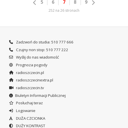
5
6
7
8
9
252 na 26 stronach
Zadzwoń do studia: 510 777 666
Czujny non stop: 510 777 222
Wyślij do nas wiadomość
Prognoza pogody
radioszczecin.pl
radioszczecinextra.pl
radioszczecin.tv
Biuletyn Informacji Publicznej
Posłuchaj teraz
Logowanie
DUŻA CZCIONKA
DUŻY KONTRAST