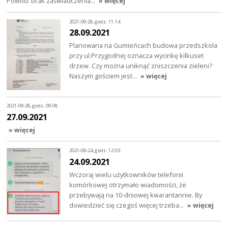
Powód: brak zaświadczenia…
» więcej
2021-09-28, godz. 11:14
28.09.2021
Planowana na Gumieńcach budowa przedszkola
przy ul.Przygodnej oznacza wycinkę kilkuset
drzew. Czy można uniknąć zniszczenia zieleni?
Naszym gościem jest…
» więcej
2021-09-28, godz. 09:08
27.09.2021
» więcej
2021-09-24, godz. 12:03
24.09.2021
Wczoraj wielu użytkowników telefonii
komórkowej otrzymało wiadomości, że
przebywają na 10-dniowej kwarantannie. By
dowiedzieć się czegoś więcej trzeba…
» więcej