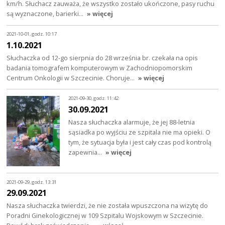
km/h. Słuchacz zauważa, że wszystko zostało ukończone, pasy ruchu
są wyznaczone, barierki…
» więcej
2021-10-01, godz. 10:17
1.10.2021
Słuchaczka od 12-go sierpnia do 28 września br. czekała na opis
badania tomografem komputerowym w Zachodniopomorskim
Centrum Onkologii w Szczecinie. Choruje…
» więcej
2021-09-30, godz. 11:42
30.09.2021
Nasza słuchaczka alarmuje, że jej 88-letnia
sąsiadka po wyjściu ze szpitala nie ma opieki. O
tym, że sytuacja była i jest cały czas pod kontrolą
zapewnia…
» więcej
2021-09-29, godz. 13:31
29.09.2021
Nasza słuchaczka twierdzi, że nie została wpuszczona na wizytę do
Poradni Ginekologicznej w 109 Szpitalu Wojskowym w Szczecinie.