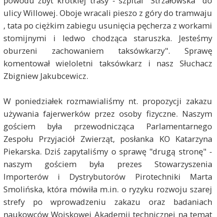
powodu zbyt krótkiej trasy - szpital "Strzałowska" do
ulicy Willowej. Oboje wracali pieszo z góry do tramwaju
, tata po ciężkim zabiegu usunięcia pęcherza z workami
stomijnymi i ledwo chodząca staruszka. Jesteśmy
oburzeni zachowaniem taksówkarzy". Sprawę
komentował wieloletni taksówkarz i nasz Słuchacz
Zbigniew Jakubcewicz.
W poniedziałek rozmawialiśmy nt. propozycji zakazu
używania fajerwerków przez osoby fizyczne. Naszym
gościem była przewodnicząca Parlamentarnego
Zespołu Przyjaciół Zwierząt, posłanka KO Katarzyna
Piekarska. Dziś zapytaliśmy o sprawę "drugą stronę" -
naszym gościem była prezes Stowarzyszenia
Importerów i Dystrybutorów Pirotechniki Marta
Smolińska, która mówiła m.in. o
ryzyku rozwoju szarej
strefy po wprowadzeniu zakazu
oraz badaniach
naukowców Wojskowej Akademii technicznej na temat