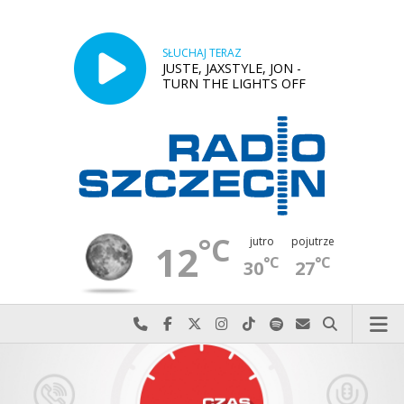
SŁUCHAJ TERAZ
JUSTE, JAXSTYLE, JON -
TURN THE LIGHTS OFF
°C
jutro
pojutrze
12
°C
°C
30
27
Najlepiej po prostu do nas zadzwoń
Odwiedź nas na Facebook-u
Odwiedź nas na X
Odwiedź nas na Instagram-ie
Odwiedź nas na TikTok-u
Szukaj nas na Spotify
Wyślij do nas w
Szukaj