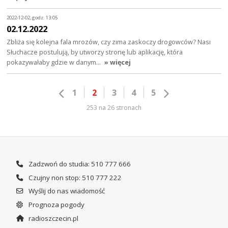
2022-12-02, godz. 13:05
02.12.2022
Zbliża się kolejna fala mrozów, czy zima zaskoczy drogowców? Nasi
Słuchacze postulują, by utworzy stronę lub aplikację, która
pokazywałaby gdzie w danym…
» więcej
1
2
3
4
5
253 na 26 stronach
Zadzwoń do studia: 510 777 666
Czujny non stop: 510 777 222
Wyślij do nas wiadomość
Prognoza pogody
radioszczecin.pl