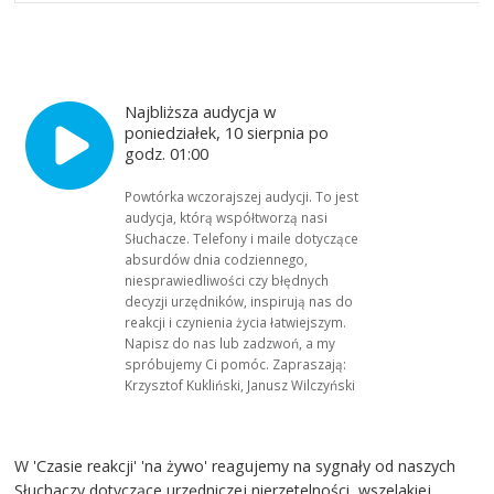
Najbliższa audycja w
poniedziałek, 10 sierpnia po
godz. 01:00
Powtórka wczorajszej audycji. To jest
audycja, którą współtworzą nasi
Słuchacze. Telefony i maile dotyczące
absurdów dnia codziennego,
niesprawiedliwości czy błędnych
decyzji urzędników, inspirują nas do
reakcji i czynienia życia łatwiejszym.
Napisz do nas lub zadzwoń, a my
spróbujemy Ci pomóc. Zapraszają:
Krzysztof Kukliński, Janusz Wilczyński
W 'Czasie reakcji' 'na żywo' reagujemy na sygnały od naszych
Słuchaczy dotyczące urzędniczej nierzetelności, wszelakiej