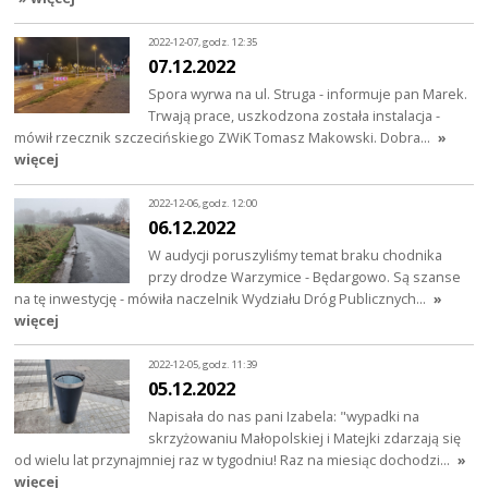
2022-12-07, godz. 12:35
07.12.2022
Spora wyrwa na ul. Struga - informuje pan Marek.
Trwają prace, uszkodzona została instalacja -
mówił rzecznik szczecińskiego ZWiK Tomasz Makowski. Dobra…
»
więcej
2022-12-06, godz. 12:00
06.12.2022
W audycji poruszyliśmy temat braku chodnika
przy drodze Warzymice - Będargowo. Są szanse
na tę inwestycję - mówiła naczelnik Wydziału Dróg Publicznych…
»
więcej
2022-12-05, godz. 11:39
05.12.2022
Napisała do nas pani Izabela: "wypadki na
skrzyżowaniu Małopolskiej i Matejki zdarzają się
od wielu lat przynajmniej raz w tygodniu! Raz na miesiąc dochodzi…
»
więcej