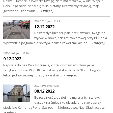
Nasza Słuchaczka zwróciła uwagę, że mimo mrozów, w Alei Wojska
Polskiego nadal sadzi się m.in. platany. Drzewa wytrzymają, mają
gwarancję - zapewniał…
» więcej
2022-12-12, godz. 13:23
12.12.2022
Nasz stały Słuchacz pan Jacek zwrócił uwagę na
wyrwę w nowej ścieżce rowerowej przy Pl. Rodła.
Wprawdzie pogoda nie sprzyja jeździe rowerami, ale do…
» więcej
2022-12-09, godz. 13:10
9.12.2022
Napisała do nas Pani Bogumiła, której dorosły syn choruje na
fenyloketonurię. W 2018 roku skorzystał w ramach NFZ z drogiego
leku i jednoczesnej porady lekarskiej…
» więcej
2022-12-08, godz. 12:35
08.12.2022
Bezczelność złodziei nie ma granic - stalowy
daszek na śmietniku ukradziono nawet przy
siedzibie Komendy Policji Szczecin - Niebuszewo. Nasi Słuchacze z…
» więcej