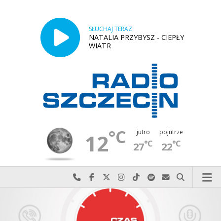
SŁUCHAJ TERAZ
NATALIA PRZYBYSZ - CIEPŁY
WIATR
°C
jutro
pojutrze
12
°C
°C
27
22
Najlepiej po prostu do nas zadzwoń
Odwiedź nas na Facebook-u
Odwiedź nas na X
Odwiedź nas na Instagram-ie
Odwiedź nas na TikTok-u
Szukaj nas na Spotify
Wyślij do nas w
Szukaj