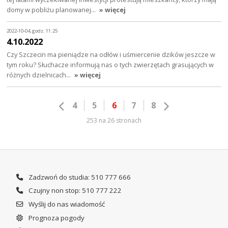
domy w pobliżu planowanej…
» więcej
2022-10-04, godz. 11:25
4.10.2022
Czy Szczecin ma pieniądze na odłów i uśmiercenie dzików jeszcze w
tym roku? Słuchacze informują nas o tych zwierzętach grasujących w
różnych dzielnicach…
» więcej
4
5
6
7
8
253 na 26 stronach
Zadzwoń do studia: 510 777 666
Czujny non stop: 510 777 222
Wyślij do nas wiadomość
Prognoza pogody