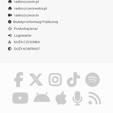
radioszczecin.pl
radioszczecinextra.pl
radioszczecin.tv
Biuletyn Informacji Publicznej
Posłuchaj teraz
Logowanie
DUŻA CZCIONKA
DUŻY KONTRAST