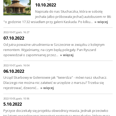
10.10.2022
Napisała do nas Słuchaczka, która w sobotę
jechała (albo próbowała jechać) autobusem nr 86:
"o godzinie 17.32 wsiadłam przy galerii Kaskada. Po kilku…
» więcej
2022-10-07, godz. 16:27
07.10.2022
Od jutra poważne utrudnienia w Szczecinie w związku z kolejnym
remontem. Wyjaśniamy, na czym będą polegały. Pan Ryszard
opowiedział o zapomnianej przez…
» więcej
2022-10-07, godz. 16:04
06.10.2022
Urząd Skarbowy w Goleniowie jak "twierdza" - mówi nasz słuchacz.
Dlaczego nie można nic załatwić w urzędzie z marszu? Trzeba się
rejestrować, dzwonić…
» więcej
2022-10-05, godz. 10:56
5.10.2022
Pyrzyce doczekały się projektu obwodnicy miasta. Jednak przeciwko
tej latami wyczekiwanej inwestycji protestują mieszkańcy, którzy mają