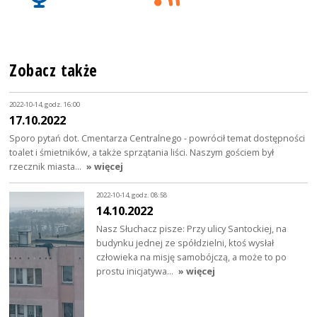
Zobacz także
2022-10-14, godz. 16:00
17.10.2022
Sporo pytań dot. Cmentarza Centralnego - powrócił temat dostępności
toalet i śmietników, a także sprzątania liści. Naszym gościem był
rzecznik miasta…
» więcej
2022-10-14, godz. 08:58
14.10.2022
Nasz Słuchacz pisze: Przy ulicy Santockiej, na
budynku jednej ze spółdzielni, ktoś wysłał
człowieka na misję samobójczą, a może to po
prostu inicjatywa…
» więcej