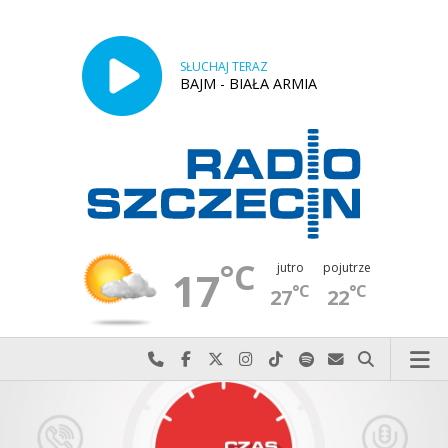
SŁUCHAJ TERAZ
BAJM - BIAŁA ARMIA
°C
jutro
pojutrze
17
°C
°C
27
22
Najlepiej po prostu do nas zadzwoń
Odwiedź nas na Facebook-u
Odwiedź nas na X
Odwiedź nas na Instagram-ie
Odwiedź nas na TikTok-u
Szukaj nas na Spotify
Wyślij do nas w
Szukaj