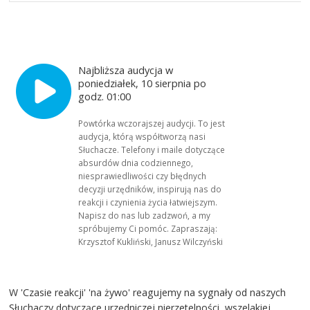
Najbliższa audycja w
poniedziałek, 10 sierpnia po
godz. 01:00
Powtórka wczorajszej audycji. To jest
audycja, którą współtworzą nasi
Słuchacze. Telefony i maile dotyczące
absurdów dnia codziennego,
niesprawiedliwości czy błędnych
decyzji urzędników, inspirują nas do
reakcji i czynienia życia łatwiejszym.
Napisz do nas lub zadzwoń, a my
spróbujemy Ci pomóc. Zapraszają:
Krzysztof Kukliński, Janusz Wilczyński
W 'Czasie reakcji' 'na żywo' reagujemy na sygnały od naszych
Słuchaczy dotyczące urzędniczej nierzetelności, wszelakiej