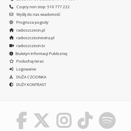
Czujny non stop: 510 777 222
Wyślij do nas wiadomość
Prognoza pogody
radioszczecin.pl
radioszczecinextra.pl
radioszczecin.tv
Biuletyn Informacji Publicznej
Posłuchaj teraz
Logowanie
DUŻA CZCIONKA
DUŻY KONTRAST