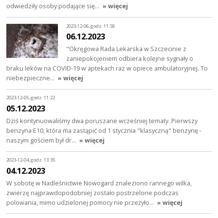
odwiedziły osoby podające się…
» więcej
2023-12-06, godz. 11:58
06.12.2023
"Okręgowa Rada Lekarska w Szczecinie z
zaniepokojeniem odbiera kolejne sygnały o
braku leków na COVID-19 w aptekach raz w opiece ambulatoryjnej. To
niebezpieczne…
» więcej
2023-12-05, godz. 11:22
05.12.2023
Dziś kontynuowaliśmy dwa poruszane wcześniej tematy. Pierwszy
benzyna E10, która ma zastąpić od 1 stycznia "klasyczną" benzynę -
naszym gościem był dr…
» więcej
2023-12-04, godz. 13:35
04.12.2023
W sobotę w Nadleśnictwie Nowogard znaleziono rannego wilka,
zwierzę najprawdopodobniej zostało postrzelone podczas
polowania, mimo udzielonej pomocy nie przeżyło…
» więcej