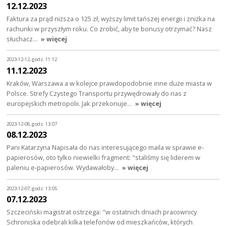
12.12.2023
Faktura za prąd niższa o 125 zł, wyższy limit tańszej energii i zniżka na
rachunki w przyszłym roku. Co zrobić, aby te bonusy otrzymać? Nasz
słuchacz…
» więcej
2023-12-12, godz. 11:12
11.12.2023
Kraków, Warszawa a w kolejce prawdopodobnie inne duże miasta w
Polsce. Strefy Czystego Transportu przywędrowały do nas z
europejskich metropolii. Jak przekonuje…
» więcej
2023-12-08, godz. 13:07
08.12.2023
Pani Katarzyna Napisała do nas interesującego maila w sprawie e-
papierosów, oto tylko niewielki fragment: "staliśmy się liderem w
paleniu e-papierosów. Wydawałoby…
» więcej
2023-12-07, godz. 13:05
07.12.2023
Szczeciński magistrat ostrzega: "w ostatnich dniach pracownicy
Schroniska odebrali kilka telefonów od mieszkańców, których