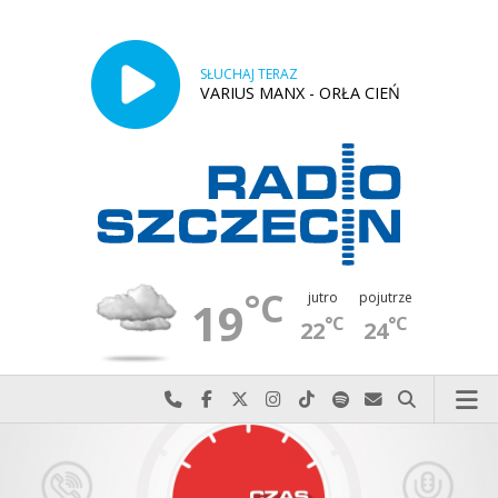
SŁUCHAJ TERAZ
VARIUS MANX - ORŁA CIEŃ
°C
jutro
pojutrze
19
°C
°C
22
24
Najlepiej po prostu do nas zadzwoń
Odwiedź nas na Facebook-u
Odwiedź nas na X
Odwiedź nas na Instagram-ie
Odwiedź nas na TikTok-u
Szukaj nas na Spotify
Wyślij do nas w
Szukaj