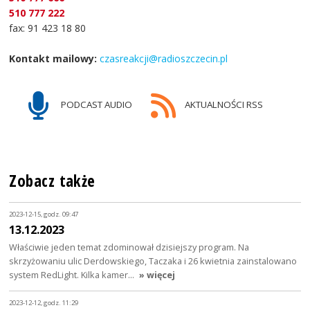
510 777 222
fax: 91 423 18 80
Kontakt mailowy:
czasreakcji@radioszczecin.pl
PODCAST AUDIO
AKTUALNOŚCI RSS
Zobacz także
2023-12-15, godz. 09:47
13.12.2023
Właściwie jeden temat zdominował dzisiejszy program. Na
skrzyżowaniu ulic Derdowskiego, Taczaka i 26 kwietnia zainstalowano
system RedLight. Kilka kamer…
» więcej
2023-12-12, godz. 11:29