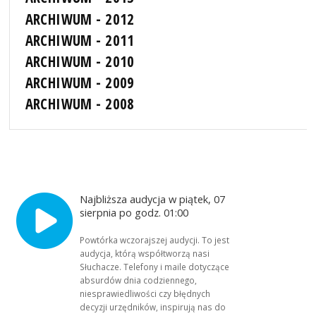
ARCHIWUM - 2012
ARCHIWUM - 2011
ARCHIWUM - 2010
ARCHIWUM - 2009
ARCHIWUM - 2008
Najbliższa audycja w piątek, 07
sierpnia po godz. 01:00
Powtórka wczorajszej audycji. To jest
audycja, którą współtworzą nasi
Słuchacze. Telefony i maile dotyczące
absurdów dnia codziennego,
niesprawiedliwości czy błędnych
decyzji urzędników, inspirują nas do