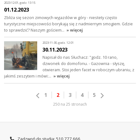
2023-12-01, godz. 13:15
01.12.2023
Zbliża się sezon zimowych wyjazdów w góry - niestety często
turystyczne miejscowości borykają się z nadmiernym smogiem. Gdzie
to sprawdzić? Naszym gościem…
» więcej
2023-11-30, godz. 12:01
30.11.2023
Napisał do nas Słuchacz: "godz. 10 rano,
dzwonek do domofonu. - Gazownia - słyszę,
otwieram. Stoi jeden facet w roboczym ubraniu, z
jakimś zeszytem i mówi:…
» więcej
1
2
3
4
5
250 na 25 stronach
Zadzwoń do studia: 510 777 666