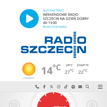
SŁUCHAJ TERAZ
WEEKENDOWE RADIO
SZCZECIN NA DZIEŃ DOBRY
do 13:00
Beata Użarowska
°C
jutro
pojutrze
14
°C
°C
27
22
Najlepiej po prostu do nas zadzwoń
Odwiedź nas na Facebook-u
Odwiedź nas na X
Odwiedź nas na Instagram-ie
Odwiedź nas na TikTok-u
Szukaj nas na Spotify
Wyślij do nas w
Szukaj