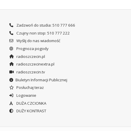
Zadzwoń do studia: 510 777 666
Czujny non stop: 510 777 222
Wyślij do nas wiadomość
Prognoza pogody
radioszczecin.pl
radioszczecinextra.pl
radioszczecin.tv
Biuletyn Informacji Publicznej
Posłuchaj teraz
Logowanie
DUŻA CZCIONKA
DUŻY KONTRAST