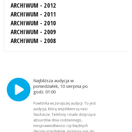
ARCHIWUM - 2012
ARCHIWUM - 2011
ARCHIWUM - 2010
ARCHIWUM - 2009
ARCHIWUM - 2008
Najbliższa audycja w
poniedziałek, 10 sierpnia po
godz. 01:00
Powtórka wczorajszej audycji. To jest
audycja, którą współtworzą nasi
Słuchacze. Telefony i maile dotyczące
absurdów dnia codziennego,
niesprawiedliwości czy błędnych
decyzji urzędników, inspirują nas do