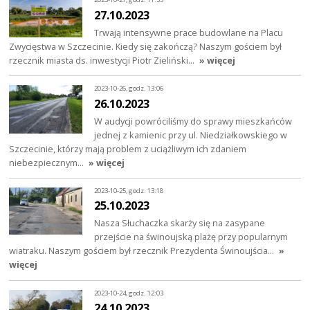
27.10.2023
Trwają intensywne prace budowlane na Placu
Zwycięstwa w Szczecinie. Kiedy się zakończą? Naszym gościem był
rzecznik miasta ds. inwestycji Piotr Zieliński…
» więcej
2023-10-26, godz. 13:06
26.10.2023
W audycji powróciliśmy do sprawy mieszkańców
jednej z kamienic przy ul. Niedziałkowskiego w
Szczecinie, którzy mają problem z uciążliwym ich zdaniem
niebezpiecznym…
» więcej
2023-10-25, godz. 13:18
25.10.2023
Nasza Słuchaczka skarży się na zasypane
przejście na świnoujską plażę przy popularnym
wiatraku. Naszym gościem był rzecznik Prezydenta Świnoujścia…
»
więcej
2023-10-24, godz. 12:03
24.10.2023