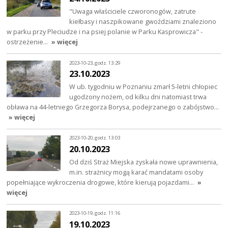
"Uwaga właściciele czworonogów, zatrute
kiełbasy i naszpikowane gwoździami znaleziono
w parku przy Pleciudze i na psiej polanie w Parku Kasprowicza" -
ostrzeżenie…
» więcej
2023-10-23, godz. 13:29
23.10.2023
W ub. tygodniu w Poznaniu zmarł 5-letni chłopiec
ugodzony nożem, od kilku dni natomiast trwa
obława na 44-letniego Grzegorza Borysa, podejrzanego o zabójstwo…
» więcej
2023-10-20, godz. 13:03
20.10.2023
Od dziś Straż Miejska zyskała nowe uprawnienia,
m.in. strażnicy mogą karać mandatami osoby
popełniające wykroczenia drogowe, które kierują pojazdami…
»
więcej
2023-10-19, godz. 11:16
19.10.2023