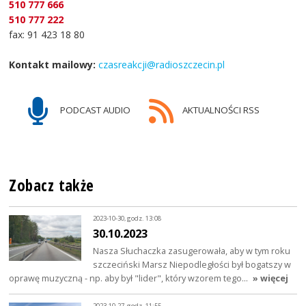
510 777 666
510 777 222
fax: 91 423 18 80
Kontakt mailowy:
czasreakcji@radioszczecin.pl
PODCAST AUDIO
AKTUALNOŚCI RSS
Zobacz także
2023-10-30, godz. 13:08
30.10.2023
Nasza Słuchaczka zasugerowała, aby w tym roku
szczeciński Marsz Niepodległości był bogatszy w
oprawę muzyczną - np. aby był "lider", który wzorem tego…
» więcej
2023-10-27, godz. 11:55