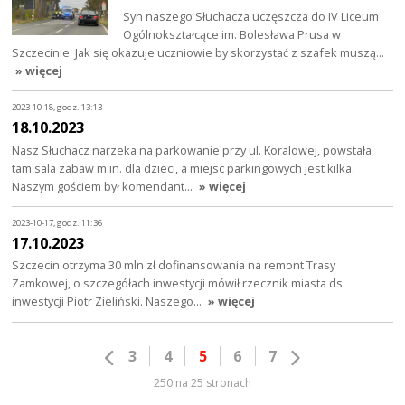
Syn naszego Słuchacza uczęszcza do IV Liceum
Ogólnokształcące im. Bolesława Prusa w
Szczecinie. Jak się okazuje uczniowie by skorzystać z szafek muszą…
» więcej
2023-10-18, godz. 13:13
18.10.2023
Nasz Słuchacz narzeka na parkowanie przy ul. Koralowej, powstała
tam sala zabaw m.in. dla dzieci, a miejsc parkingowych jest kilka.
Naszym gościem był komendant…
» więcej
2023-10-17, godz. 11:36
17.10.2023
Szczecin otrzyma 30 mln zł dofinansowania na remont Trasy
Zamkowej, o szczegółach inwestycji mówił rzecznik miasta ds.
inwestycji Piotr Zieliński. Naszego…
» więcej
3
4
5
6
7
250 na 25 stronach