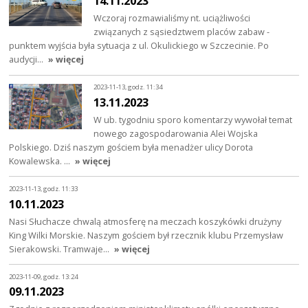
14.11.2023
Wczoraj rozmawialiśmy nt. uciążliwości
związanych z sąsiedztwem placów zabaw -
punktem wyjścia była sytuacja z ul. Okulickiego w Szczecinie. Po
audycji…
» więcej
2023-11-13, godz. 11:34
13.11.2023
W ub. tygodniu sporo komentarzy wywołał temat
nowego zagospodarowania Alei Wojska
Polskiego. Dziś naszym gościem była menadżer ulicy Dorota
Kowalewska. …
» więcej
2023-11-13, godz. 11:33
10.11.2023
Nasi Słuchacze chwalą atmosferę na meczach koszykówki drużyny
King Wilki Morskie. Naszym gościem był rzecznik klubu Przemysław
Sierakowski. Tramwaje…
» więcej
2023-11-09, godz. 13:24
09.11.2023