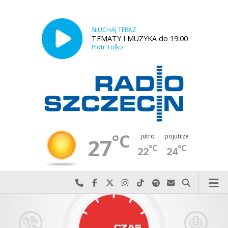
SŁUCHAJ TERAZ
TEMATY I MUZYKA do 19:00
Piotr Tolko
°C
jutro
pojutrze
27
°C
°C
22
24
Najlepiej po prostu do nas zadzwoń
Odwiedź nas na Facebook-u
Odwiedź nas na X
Odwiedź nas na Instagram-ie
Odwiedź nas na TikTok-u
Szukaj nas na Spotify
Wyślij do nas w
Szukaj