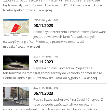
Zgodnie z rozporządzeniem minister klimatu spółki energetyczne
będą musiały zwrócić swoim klientom do 125 zł. O warunkach, które
trzeba spełnić mówiła…
» więcej
2023-11-08, godz. 13:05
08.11.2023
Pomiędzy Bezrzeczem a Wołczkowem planowana
jest budowa dwóch farm fotowoltaicznych
(szczegóły na grafice). Protestuje przeciwko temu część
mieszkańców…
» więcej
2023-11-07, godz. 11:08
07.11.2023
Napisała do nas Słuchaczka: "rejestracja
telefoniczna na tomograf komputerowy do Zachodniopomorskiego
Centrum Onkologii ul. Strzałowska - otóż od tygodnia…
» więcej
2023-11-06, godz. 13:08
06.11.2023
Rośnie liczba zachorowań na Covid-19 i grypę. Z
tego powodu część szpitali wprowadziła
ograniczenia w odwiedzinach. Naszym gościem była specjalistka