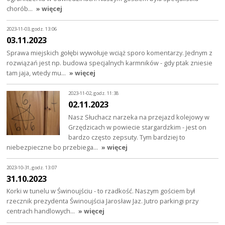
chorób…
» więcej
2023-11-03, godz. 13:06
03.11.2023
Sprawa miejskich gołębi wywołuje wciąż sporo komentarzy. Jednym z
rozwiązań jest np. budowa specjalnych karmników - gdy ptak zniesie
tam jaja, wtedy mu…
» więcej
2023-11-02, godz. 11:38
02.11.2023
Nasz Słuchacz narzeka na przejazd kolejowy w
Grzędzicach w powiecie stargardzkim - jest on
bardzo często zepsuty. Tym bardziej to
niebezpieczne bo przebiega…
» więcej
2023-10-31, godz. 13:07
31.10.2023
Korki w tunelu w Świnoujściu - to rzadkość. Naszym gościem był
rzecznik prezydenta Świnoujścia Jarosław Jaz. Jutro parkingi przy
centrach handlowych…
» więcej