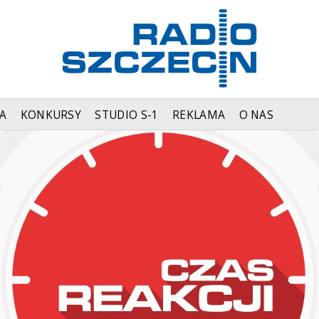
A
KONKURSY
STUDIO S-1
REKLAMA
O NAS