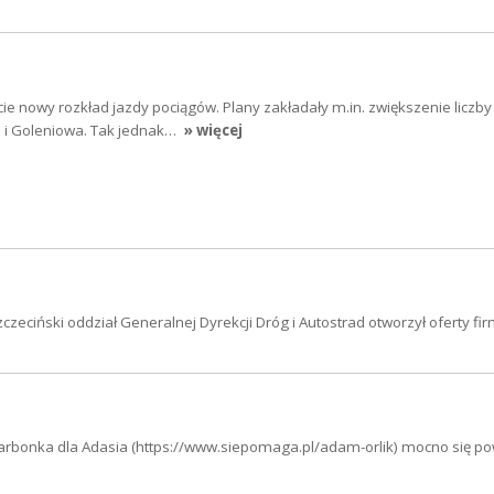
cie nowy rozkład jazdy pociągów. Plany zakładały m.in. zwiększenie liczby
a i Goleniowa. Tak jednak…
» więcej
Szczeciński oddział Generalnej Dyrekcji Dróg i Autostrad otworzył oferty fi
skarbonka dla Adasia (https://www.siepomaga.pl/adam-orlik) mocno się po