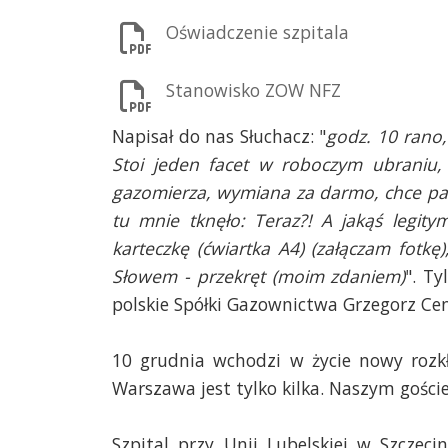
Oświadczenie szpitala
Stanowisko ZOW NFZ
Napisał do nas Słuchacz: "
godz. 10 rano
Stoi jeden facet w roboczym ubraniu,
gazomierza, wymiana za darmo, chce pan
tu mnie tknęło: Teraz?! A jakąś legit
karteczkę (ćwiartka A4) (załączam fotk
Słowem - przekręt (moim zdaniem)
". T
polskie Spółki Gazownictwa Grzegorz Ce
10 grudnia wchodzi w życie nowy rozkł
Warszawa jest tylko kilka. Naszym gości
Szpital przy Unii Lubelskiej w Szczec