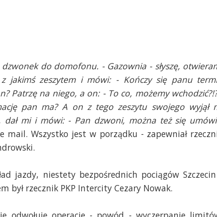
, dzwonek do domofonu. - Gazownia - słyszę, otwiera
 z jakimś zeszytem i mówi: - Kończy się panu term
? Patrzę na niego, a on: - To co, możemy wchodzić?!?
ymację pan ma? A on z tego zeszytu swojego wyjął 
ę), dał mi i mówi: - Pan dzwoni, można też się umówi
yle mail. Wszystko jest w porządku - zapewniał rzeczn
ndrowski.
ad jazdy, niestety bezpośrednich pociągów Szczecin
em był rzecznik PKP Intercity Cezary Nowak.
inie odwołuje operacje - powód - wyczerpanie limitó