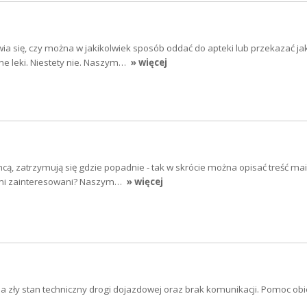
a się, czy można w jakikolwiek sposób oddać do apteki lub przekazać jak
ne leki. Niestety nie. Naszym…
» więcej
cą, zatrzymują się gdzie popadnie - tak w skrócie można opisać treść mai
sami zainteresowani? Naszym…
» więcej
na zły stan techniczny drogi dojazdowej oraz brak komunikacji. Pomoc obi