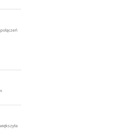
 połączeń
rm
większyła