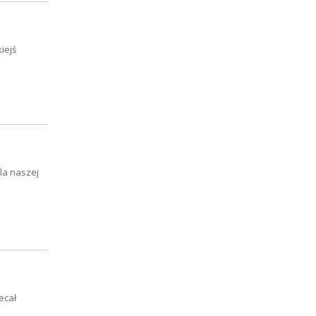
iejś
la naszej
ecał