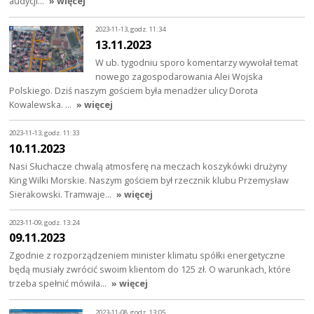
audycji…
» więcej
2023-11-13, godz. 11:34
13.11.2023
W ub. tygodniu sporo komentarzy wywołał temat
nowego zagospodarowania Alei Wojska
Polskiego. Dziś naszym gościem była menadżer ulicy Dorota
Kowalewska. …
» więcej
2023-11-13, godz. 11:33
10.11.2023
Nasi Słuchacze chwalą atmosferę na meczach koszykówki drużyny
King Wilki Morskie. Naszym gościem był rzecznik klubu Przemysław
Sierakowski. Tramwaje…
» więcej
2023-11-09, godz. 13:24
09.11.2023
Zgodnie z rozporządzeniem minister klimatu spółki energetyczne
będą musiały zwrócić swoim klientom do 125 zł. O warunkach, które
trzeba spełnić mówiła…
» więcej
2023-11-08, godz. 13:05