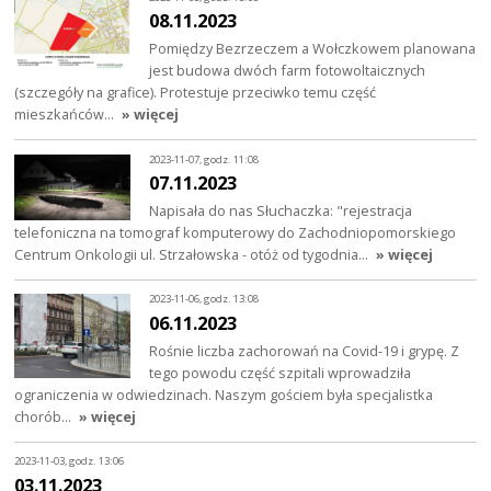
08.11.2023
Pomiędzy Bezrzeczem a Wołczkowem planowana
jest budowa dwóch farm fotowoltaicznych
(szczegóły na grafice). Protestuje przeciwko temu część
mieszkańców…
» więcej
2023-11-07, godz. 11:08
07.11.2023
Napisała do nas Słuchaczka: "rejestracja
telefoniczna na tomograf komputerowy do Zachodniopomorskiego
Centrum Onkologii ul. Strzałowska - otóż od tygodnia…
» więcej
2023-11-06, godz. 13:08
06.11.2023
Rośnie liczba zachorowań na Covid-19 i grypę. Z
tego powodu część szpitali wprowadziła
ograniczenia w odwiedzinach. Naszym gościem była specjalistka
chorób…
» więcej
2023-11-03, godz. 13:06
03.11.2023