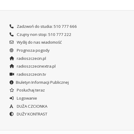
Zadzwoń do studia: 510 777 666
Czujny non stop: 510 777 222
Wyślij do nas wiadomość
Prognoza pogody
radioszczecin.pl
radioszczecinextra.pl
radioszczecin.tv
Biuletyn Informacji Publicznej
Posłuchaj teraz
Logowanie
DUŻA CZCIONKA
DUŻY KONTRAST