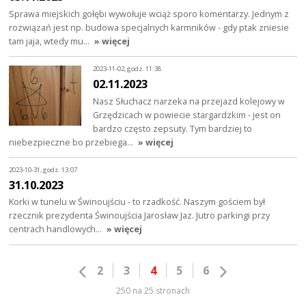
Sprawa miejskich gołębi wywołuje wciąż sporo komentarzy. Jednym z
rozwiązań jest np. budowa specjalnych karmników - gdy ptak zniesie
tam jaja, wtedy mu…
» więcej
2023-11-02, godz. 11:38
02.11.2023
Nasz Słuchacz narzeka na przejazd kolejowy w
Grzędzicach w powiecie stargardzkim - jest on
bardzo często zepsuty. Tym bardziej to
niebezpieczne bo przebiega…
» więcej
2023-10-31, godz. 13:07
31.10.2023
Korki w tunelu w Świnoujściu - to rzadkość. Naszym gościem był
rzecznik prezydenta Świnoujścia Jarosław Jaz. Jutro parkingi przy
centrach handlowych…
» więcej
2
3
4
5
6
250 na 25 stronach