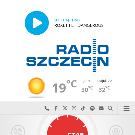
SŁUCHAJ TERAZ
ROXETTE - DANGEROUS
°C
jutro
pojutrze
19
°C
°C
30
32
Najlepiej po prostu do nas zadzwoń
Odwiedź nas na Facebook-u
Odwiedź nas na X
Odwiedź nas na Instagram-ie
Odwiedź nas na TikTok-u
Szukaj nas na Spotify
Wyślij do nas w
Szukaj