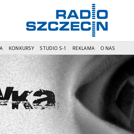
A
KONKURSY
STUDIO S-1
REKLAMA
O NAS