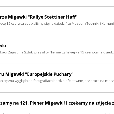
erze Migawki "Rallye Stettiner Haff"
botę 15 czerwca spotkaliśmy się na dziedzińcu Muzeum Techniki i Komuni
wki
ji Zajezdnia Sztuki przy ulicy Niemierzyńskiej - a 15 czerwca na dziedzi
eru Migawki "Europejskie Puchary"
ka ręczna wygląda na fotografiach bardzo efektownie, acz praca na mec
zamy na 121. Plener Migawki! I czekamy na zdjęcia 