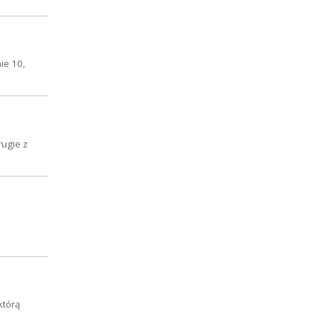
ie 10,
rugie z
którą