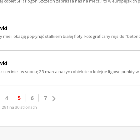
znej kobiet SPR Pogoń Szczecin zaprasza nas na mecz, i to w europejskich 
wki
mieli okazję popłynąć statkiem białej floty. Fotograficzny rejs do "betono
wki
czecinie - w sobotę 23 marca na tym obiekcie o kolejne ligowe punkty w
4
5
6
7
291 na 30 stronach