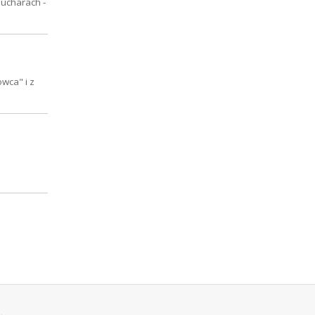
pucharach -
wca" i z