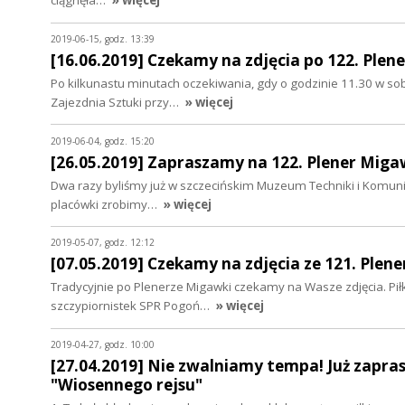
ciągnęła…
» więcej
2019-06-15, godz. 13:39
[16.06.2019] Czekamy na zdjęcia po 122. Plen
Po kilkunastu minutach oczekiwania, gdy o godzinie 11.30 w so
Zajezdnia Sztuki przy…
» więcej
2019-06-04, godz. 15:20
[26.05.2019] Zapraszamy na 122. Plener Miga
Dwa razy byliśmy już w szczecińskim Muzeum Techniki i Komunikac
placówki zrobimy…
» więcej
2019-05-07, godz. 12:12
[07.05.2019] Czekamy na zdjęcia ze 121. Plen
Tradycyjnie po Plenerze Migawki czekamy na Wasze zdjęcia. Pił
szczypiornistek SPR Pogoń…
» więcej
2019-04-27, godz. 10:00
[27.04.2019] Nie zwalniamy tempa! Już zapras
"Wiosennego rejsu"