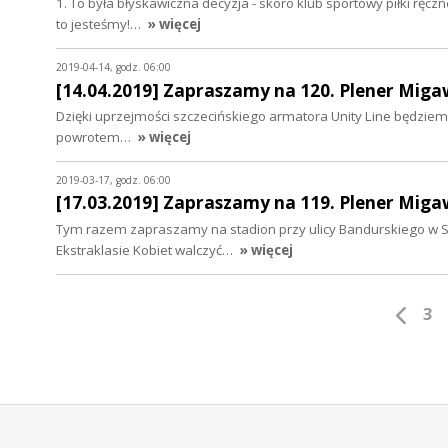
1. To była błyskawiczna decyzja - skoro klub sportowy piłki ręc
to jesteśmy!…
» więcej
2019-04-14, godz. 06:00
[14.04.2019] Zapraszamy na 120. Plener Miga
Dzięki uprzejmości szczecińskiego armatora Unity Line będziemy 
powrotem…
» więcej
2019-03-17, godz. 06:00
[17.03.2019] Zapraszamy na 119. Plener Miga
Tym razem zapraszamy na stadion przy ulicy Bandurskiego w Sz
Ekstraklasie Kobiet walczyć…
» więcej
3