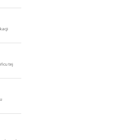
kacji
ńcu tej
zu
z