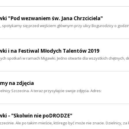
wki "Pod wezwaniem św. Jana Chrzciciela"
a, spotykamy się przed wejściem głównym przy ulicy Bogurodzicy o godzin
wki i na Festiwal Młodych Talentów 2019
ych spotkań w ramach Migawki. Jedno otwarte dla wszystkich chętnych, d
amy na zdjęcia
nicy Szczecina. A teraz przysyłajcie swoje zdjęcia. Adres:
wki - "Skolwin nie poDRODZE"
ecinie. Ale po takim mieście, którego być może nie znacie. Dzielnicy, za 