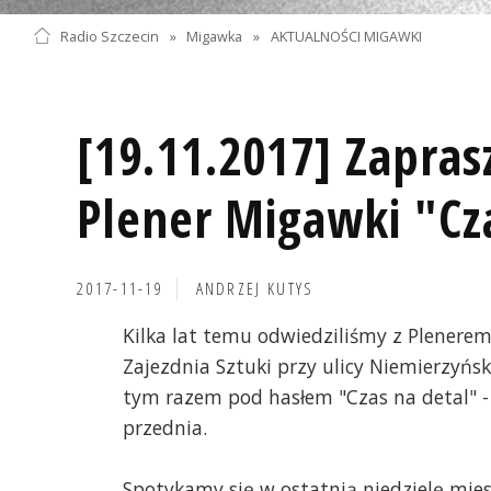
Radio Szczecin
»
Migawka
»
AKTUALNOŚCI MIGAWKI
[19.11.2017] Zapras
Plener Migawki "Cz
2017-11-19
ANDRZEJ KUTYS
Kilka lat temu odwiedziliśmy z Plenere
Zajezdnia Sztuki przy ulicy Niemierzyńsk
tym razem pod hasłem "Czas na detal" - 
przednia.
Spotykamy się w ostatnią niedzielę mies