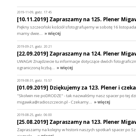
2019-11-09, godz. 17:45
[10.11.2019] Zapraszamy na 125. Plener Miga
Piękny szczeciński kościół sfotografujemy w sobotę 16 listopad
mamy dwie…
» więcej
2019-09-21, godz. 20:21
[22.09.2019] Zapraszamy na 124. Plener Miga
UWAGA! Znajdziecie tu informacje dotyczące dwóch fotograficzn
ograniczoną liczbą…
» więcej
2019-08-31, godz. 15:57
[01.09.2019] Dziękujemy za 123. Plener i czek
"Skolwin nie poDRODZE" - tak nazwaliśmy nasz spacer po tej dziel
migawka@radioszczecin.pl - Czekamy…
» więcej
2019-08-25, godz. 06:00
[25.08.2019] Zapraszamy na 123. Plener Miga
Zapraszamy na kolejny w historii naszych spotkań spacer po Szcz