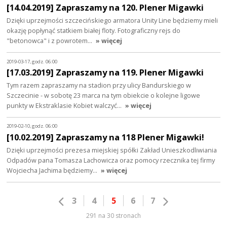
[14.04.2019] Zapraszamy na 120. Plener Migawki
Dzięki uprzejmości szczecińskiego armatora Unity Line będziemy mieli
okazję popłynąć statkiem białej floty. Fotograficzny rejs do
"betonowca" i z powrotem…
» więcej
2019-03-17, godz. 06:00
[17.03.2019] Zapraszamy na 119. Plener Migawki
Tym razem zapraszamy na stadion przy ulicy Bandurskiego w
Szczecinie - w sobotę 23 marca na tym obiekcie o kolejne ligowe
punkty w Ekstraklasie Kobiet walczyć…
» więcej
2019-02-10, godz. 06:00
[10.02.2019] Zapraszamy na 118 Plener Migawki!
Dzięki uprzejmości prezesa miejskiej spółki Zakład Unieszkodliwiania
Odpadów pana Tomasza Lachowicza oraz pomocy rzecznika tej firmy
Wojciecha Jachima będziemy…
» więcej
3
4
5
6
7
291 na 30 stronach