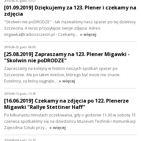
2019-08-31, godz. 15:57
[01.09.2019] Dziękujemy za 123. Plener i czekamy na
zdjęcia
"Skolwin nie poDRODZE" - tak nazwaliśmy nasz spacer po tej dzielnicy
Szczecina. A teraz przysyłajcie swoje zdjęcia. Adres:
migawka@radioszczecin.pl - Czekamy…
» więcej
2019-08-25, godz. 06:00
[25.08.2019] Zapraszamy na 123. Plener Migawki -
"Skolwin nie poDRODZE"
Zapraszamy na kolejny w historii naszych spotkań spacer po
Szczecinie. Ale po takim mieście, którego być może nie znacie.
Dzielnicy, za którą ciągnęła…
» więcej
2019-06-15, godz. 13:39
[16.06.2019] Czekamy na zdjęcia po 122. Plenerze
Migawki "Rallye Stettiner Haff"
Po kilkunastu minutach oczekiwania, gdy o godzinie 11.30 w sobotę 15
czerwca spotkaliśmy się na dziedzińcu Muzeum Techniki i Komunikacji
Zajezdnia Sztuki przy…
» więcej
2019-06-04, godz. 15:20