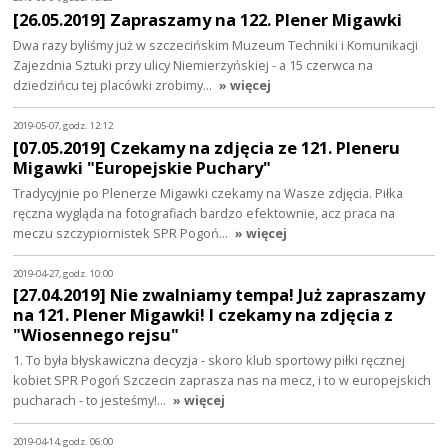
[26.05.2019] Zapraszamy na 122. Plener Migawki
Dwa razy byliśmy już w szczecińskim Muzeum Techniki i Komunikacji
Zajezdnia Sztuki przy ulicy Niemierzyńskiej - a 15 czerwca na
dziedzińcu tej placówki zrobimy…
» więcej
2019-05-07, godz. 12:12
[07.05.2019] Czekamy na zdjęcia ze 121. Pleneru
Migawki "Europejskie Puchary"
Tradycyjnie po Plenerze Migawki czekamy na Wasze zdjęcia. Piłka
ręczna wygląda na fotografiach bardzo efektownie, acz praca na
meczu szczypiornistek SPR Pogoń…
» więcej
2019-04-27, godz. 10:00
[27.04.2019] Nie zwalniamy tempa! Już zapraszamy
na 121. Plener Migawki! I czekamy na zdjęcia z
"Wiosennego rejsu"
1. To była błyskawiczna decyzja - skoro klub sportowy piłki ręcznej
kobiet SPR Pogoń Szczecin zaprasza nas na mecz, i to w europejskich
pucharach - to jesteśmy!…
» więcej
2019-04-14, godz. 06:00