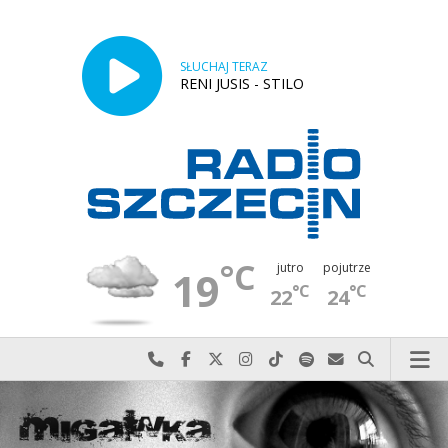
SŁUCHAJ TERAZ
RENI JUSIS - STILO
°C
jutro
pojutrze
19
°C
°C
22
24
Najlepiej po prostu do nas zadzwoń
Odwiedź nas na Facebook-u
Odwiedź nas na X
Odwiedź nas na Instagram-ie
Odwiedź nas na TikTok-u
Szukaj nas na Spotify
Wyślij do nas w
Szukaj