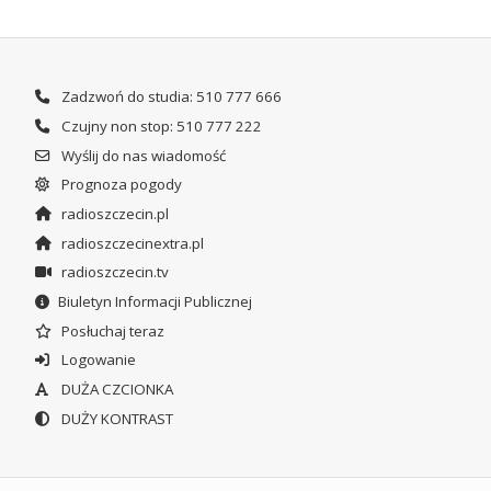
Zadzwoń do studia: 510 777 666
Czujny non stop: 510 777 222
Wyślij do nas wiadomość
Prognoza pogody
radioszczecin.pl
radioszczecinextra.pl
radioszczecin.tv
Biuletyn Informacji Publicznej
Posłuchaj teraz
Logowanie
DUŻA CZCIONKA
DUŻY KONTRAST