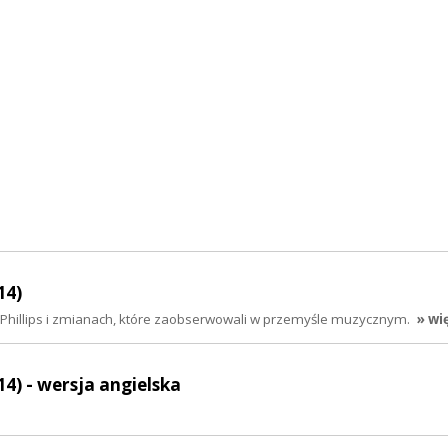
14)
r Phillips i zmianach, które zaobserwowali w przemyśle muzycznym.
» wi
14) - wersja angielska