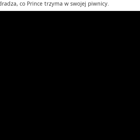
radza, co Prince trzyma w swojej piwnicy.