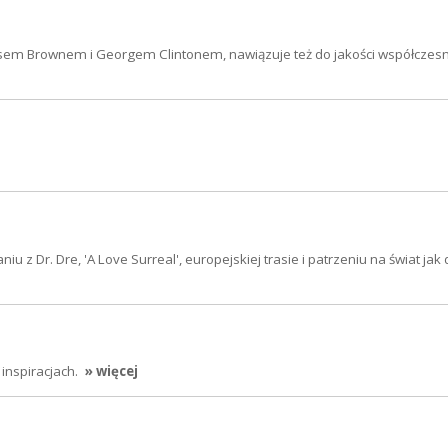
mesem Brownem i Georgem Clintonem, nawiązuje też do jakości współczesn
u z Dr. Dre, 'A Love Surreal', europejskiej trasie i patrzeniu na świat jak
 inspiracjach.
» więcej