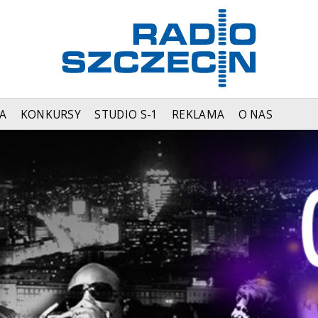
A
KONKURSY
STUDIO S-1
REKLAMA
O NAS