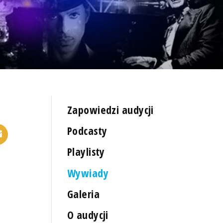
Zapowiedzi audycji
Podcasty
Playlisty
Wywiady
Galeria
O audycji