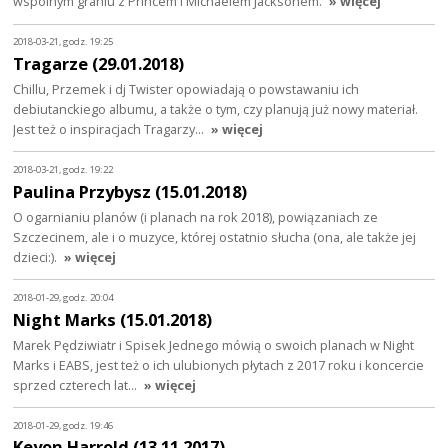
wspólnym graniu z Princem i Michaelem Jacksonem.
» więcej
2018-03-21, godz. 19:25
Tragarze (29.01.2018)
Chillu, Przemek i dj Twister opowiadają o powstawaniu ich
debiutanckiego albumu, a także o tym, czy planują już nowy materiał.
Jest też o inspiracjach Tragarzy…
» więcej
2018-03-21, godz. 19:22
Paulina Przybysz (15.01.2018)
O ogarnianiu planów (i planach na rok 2018), powiązaniach ze
Szczecinem, ale i o muzyce, której ostatnio słucha (ona, ale także jej
dzieci:).
» więcej
2018-01-29, godz. 20:04
Night Marks (15.01.2018)
Marek Pędziwiatr i Spisek Jednego mówią o swoich planach w Night
Marks i EABS, jest też o ich ulubionych płytach z 2017 roku i koncercie
sprzed czterech lat…
» więcej
2018-01-29, godz. 19:46
Keyon Harrold (13.11.2017)