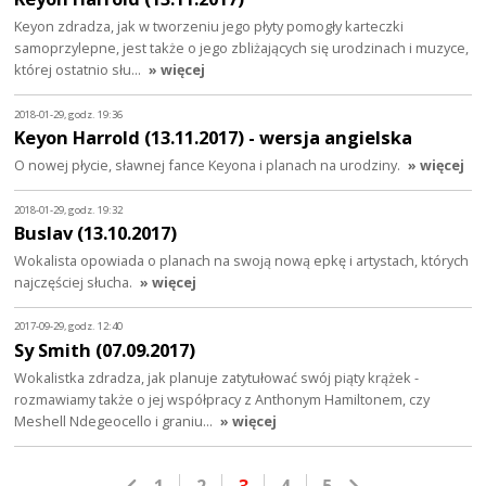
Keyon zdradza, jak w tworzeniu jego płyty pomogły karteczki
samoprzylepne, jest także o jego zbliżających się urodzinach i muzyce,
której ostatnio słu…
» więcej
2018-01-29, godz. 19:36
Keyon Harrold (13.11.2017) - wersja angielska
O nowej płycie, sławnej fance Keyona i planach na urodziny.
» więcej
2018-01-29, godz. 19:32
Buslav (13.10.2017)
Wokalista opowiada o planach na swoją nową epkę i artystach, których
najczęściej słucha.
» więcej
2017-09-29, godz. 12:40
Sy Smith (07.09.2017)
Wokalistka zdradza, jak planuje zatytułować swój piąty krążek -
rozmawiamy także o jej współpracy z Anthonym Hamiltonem, czy
Meshell Ndegeocello i graniu…
» więcej