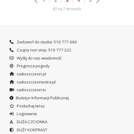
1
2
3
4
5
67 na 7 stronach
Zadzwoń do studia: 510 777 666
Czujny non stop: 510 777 222
Wyślij do nas wiadomość
Prognoza pogody
radioszczecin.pl
radioszczecinextra.pl
radioszczecin.tv
Biuletyn Informacji Publicznej
Posłuchaj teraz
Logowanie
DUŻA CZCIONKA
DUŻY KONTRAST