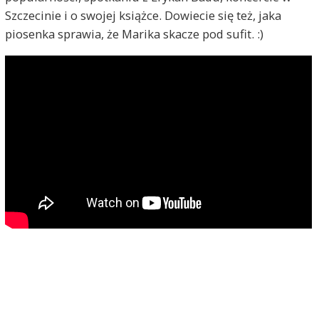
Szczecinie i o swojej książce. Dowiecie się też, jaka
piosenka sprawia, że Marika skacze pod sufit. :)