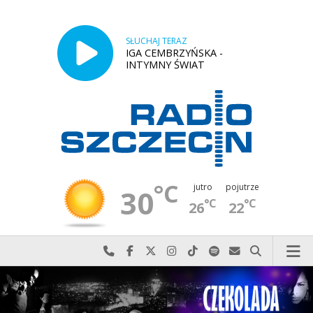
SŁUCHAJ TERAZ
IGA CEMBRZYŃSKA -
INTYMNY ŚWIAT
°C
jutro
pojutrze
30
°C
°C
26
22
Najlepiej po prostu do nas zadzwoń
Odwiedź nas na Facebook-u
Odwiedź nas na X
Odwiedź nas na Instagram-ie
Odwiedź nas na TikTok-u
Szukaj nas na Spotify
Wyślij do nas w
Szukaj