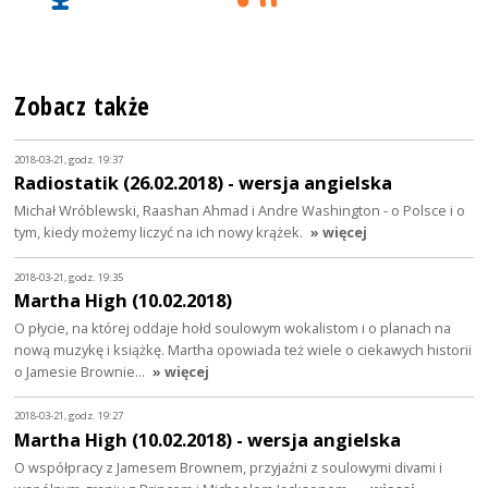
Zobacz także
2018-03-21, godz. 19:37
Radiostatik (26.02.2018) - wersja angielska
Michał Wróblewski, Raashan Ahmad i Andre Washington - o Polsce i o
tym, kiedy możemy liczyć na ich nowy krążek.
» więcej
2018-03-21, godz. 19:35
Martha High (10.02.2018)
O płycie, na której oddaje hołd soulowym wokalistom i o planach na
nową muzykę i książkę. Martha opowiada też wiele o ciekawych historii
o Jamesie Brownie…
» więcej
2018-03-21, godz. 19:27
Martha High (10.02.2018) - wersja angielska
O współpracy z Jamesem Brownem, przyjaźni z soulowymi divami i