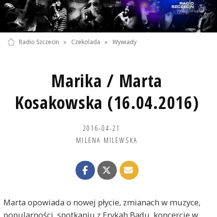
Radio Szczecin
»
Czekolada
»
Wywiady
Marika / Marta
Kosakowska (16.04.2016)
2016-04-21
MILENA MILEWSKA
Marta opowiada o nowej płycie, zmianach w muzyce,
popularności, spotkaniu z Erykah Badu, koncercie w