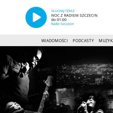
SŁUCHAJ TERAZ
NOC Z RADIEM SZCZECIN
do 01:00
Radio Szczecin
WIADOMOŚCI
PODCASTY
MUZYK