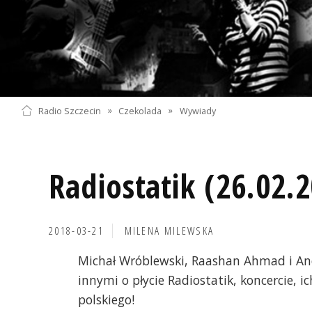
Radio Szczecin
»
Czekolada
»
Wywiady
Radiostatik (26.02.
2018-03-21
MILENA MILEWSKA
Michał Wróblewski, Raashan Ahmad i An
innymi o płycie Radiostatik, koncercie, ic
polskiego!