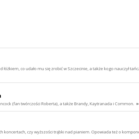
łóżkiem, co udało mu się zrobić w Szczecinie, a także kogo nauczył tańc
a
Hancock (fan twórczości Roberta), a także Brandy, Kaytranada i Common.
»
ch koncertach, czy wyższości trąbki nad pianiem. Opowiada też o kompo