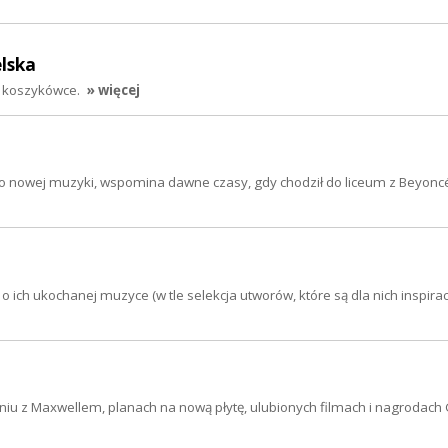
elska
i koszykówce.
» więcej
 nowej muzyki, wspomina dawne czasy, gdy chodził do liceum z Beyoncé
 ich ukochanej muzyce (w tle selekcja utworów, które są dla nich inspiracj
niu z Maxwellem, planach na nową płytę, ulubionych filmach i nagrodac