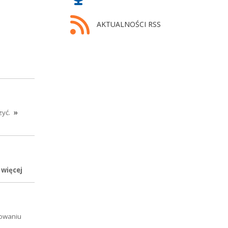
AKTUALNOŚCI RSS
zyć.
»
 więcej
nowaniu