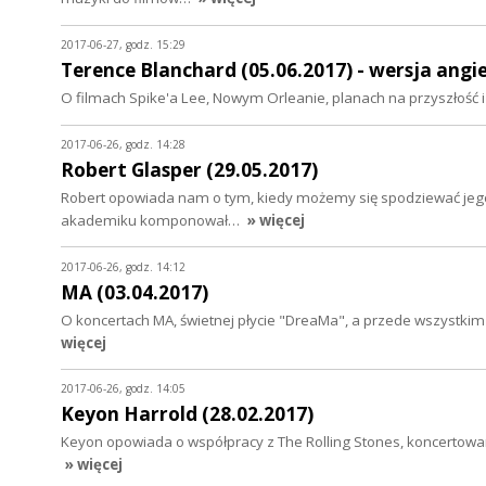
2017-06-27, godz. 15:29
Terence Blanchard (05.06.2017) - wersja angi
O filmach Spike'a Lee, Nowym Orleanie, planach na przyszłość 
2017-06-26, godz. 14:28
Robert Glasper (29.05.2017)
Robert opowiada nam o tym, kiedy możemy się spodziewać jego
akademiku komponował…
» więcej
2017-06-26, godz. 14:12
MA (03.04.2017)
O koncertach MA, świetnej płycie "DreaMa", a przede wszystkim o
więcej
2017-06-26, godz. 14:05
Keyon Harrold (28.02.2017)
Keyon opowiada o współpracy z The Rolling Stones, koncertowa
» więcej