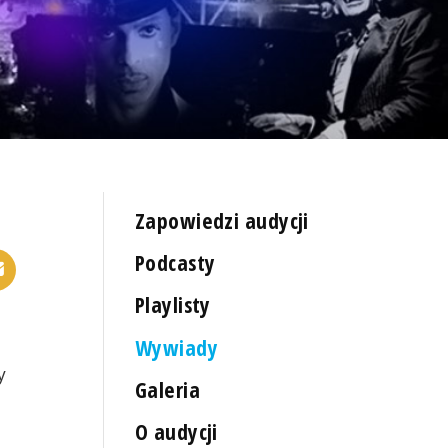
Zapowiedzi audycji
Podcasty
Playlisty
Wywiady
y
Galeria
O audycji