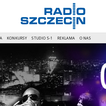
A
KONKURSY
STUDIO S-1
REKLAMA
O NAS