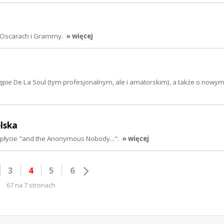
, Oscarach i Grammy.
» więcej
ie De La Soul (tym profesjonalnym, ale i amatorskim), a także o nowy
elska
j płycie "and the Anonymous Nobody...".
» więcej
3
4
5
6
67 na 7 stronach