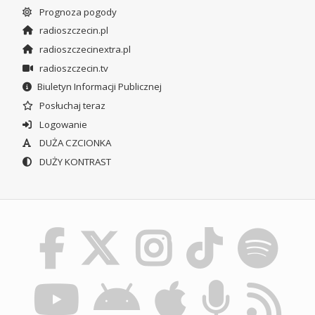
Prognoza pogody
radioszczecin.pl
radioszczecinextra.pl
radioszczecin.tv
Biuletyn Informacji Publicznej
Posłuchaj teraz
Logowanie
DUŻA CZCIONKA
DUŻY KONTRAST