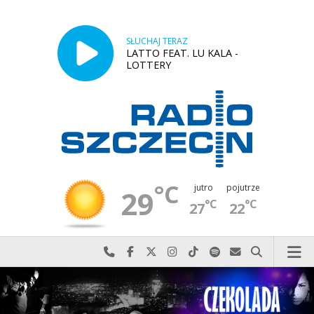
SŁUCHAJ TERAZ
LATTO FEAT. LU KALA -
LOTTERY
°C
jutro
pojutrze
29
°C
°C
27
22
Najlepiej po prostu do nas zadzwoń
Odwiedź nas na Facebook-u
Odwiedź nas na X
Odwiedź nas na Instagram-ie
Odwiedź nas na TikTok-u
Szukaj nas na Spotify
Wyślij do nas w
Szukaj