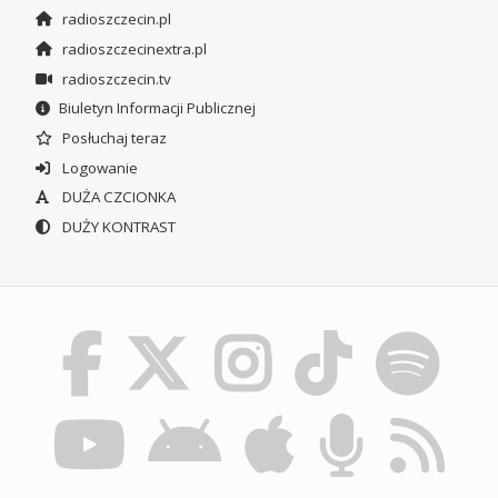
radioszczecin.pl
radioszczecinextra.pl
radioszczecin.tv
Biuletyn Informacji Publicznej
Posłuchaj teraz
Logowanie
DUŻA CZCIONKA
DUŻY KONTRAST