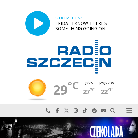
SŁUCHAJ TERAZ
FRIDA - I KNOW THERE'S
SOMETHING GOING ON
°C
jutro
pojutrze
29
°C
°C
27
22
Najlepiej po prostu do nas zadzwoń
Odwiedź nas na Facebook-u
Odwiedź nas na X
Odwiedź nas na Instagram-ie
Odwiedź nas na TikTok-u
Szukaj nas na Spotify
Wyślij do nas w
Szukaj