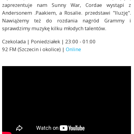
zaprezentuje nam Sunny War, Cordae wystąpi z
Andersonem .Paakiem, a Rosalie. przedstawi "Iluzję".
Nawiążemy też do rozdania nagród Grammy i
sprawdzimy muzykę kilku młodych talentów.
Czekolada | Poniedziałek | 23:00 - 01:00
92 FM (Szczecin i okolice) |
Online