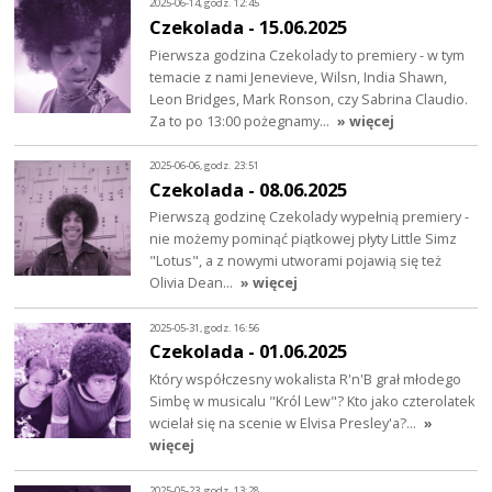
2025-06-14, godz. 12:45
Czekolada - 15.06.2025
Pierwsza godzina Czekolady to premiery - w tym
temacie z nami Jenevieve, Wilsn, India Shawn,
Leon Bridges, Mark Ronson, czy Sabrina Claudio.
Za to po 13:00 pożegnamy…
» więcej
2025-06-06, godz. 23:51
Czekolada - 08.06.2025
Pierwszą godzinę Czekolady wypełnią premiery -
nie możemy pominąć piątkowej płyty Little Simz
"Lotus", a z nowymi utworami pojawią się też
Olivia Dean…
» więcej
2025-05-31, godz. 16:56
Czekolada - 01.06.2025
Który współczesny wokalista R'n'B grał młodego
Simbę w musicalu "Król Lew"? Kto jako czterolatek
wcielał się na scenie w Elvisa Presley'a?…
»
więcej
2025-05-23, godz. 13:28