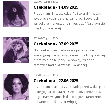
2025-09-12, godz. 17:53
Czekolada - 14.09.2025
Przed nami 11 część cyklu "Już to grali" - w tym
wydaniu skupimy się na samplach i coverach
wśród premier ostatnich miesięcy. :) Na playliście
między…
» więcej
2025-09-05, godz. 20:54
Czekolada - 07.09.2025
Niedzielna Czekolada wraca po przerwie
wakacyjnej! Zaczynamy granie o godzinę później
niż to było do tej pory - w nowej, jesiennej
ramówce Radia Szczecin…
» więcej
2025-06-22, godz. 11:32
Czekolada - 22.06.2025
Przed nami ostatnia Czekolada przed wakacjami,
dlatego jest to ostatnia Czekolada niedzielna.
Pogra nam w rytmach disco! Będzie tanecznie,
barwnie, radośnie…
» więcej