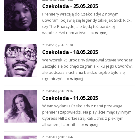
Czekolada - 25.05.2025
Premiery wracają do Czekolady! Z nowymi
utworami pojawią się legendy takie jak Slick Rick,
czy The Pharcyde, ale będą też bardziej
współcześni nam artyści…
» więcej
2025-05-17, godz. 16:01
Czekolada - 18.05.2025
We wtorek 75 urodziny świętował Stevie Wonder.
Zaczęło się od chęci zagrania kilku jego utworów,
ale podczas słuchania bardzo ciężko było się
ograniczyć…
» więcej
2025-05-09, godz. 21:07
Czekolada - 11.05.2025
W tym wydaniu Czekolady z nami przewaga
premier i zapowiedzi. Na playliście między innymi
Cypress Hill z orkiestrą, Kali Uchis z pięknym
albumem, Labrinth…
» więcej
2025-05-03, godz. 14:47