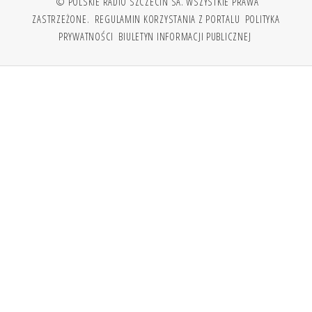
© POLSKIE RADIO SZCZECIN SA. WSZYSTKIE PRAWA
ZASTRZEŻONE.
REGULAMIN KORZYSTANIA Z PORTALU
POLITYKA
PRYWATNOŚCI
BIULETYN INFORMACJI PUBLICZNEJ