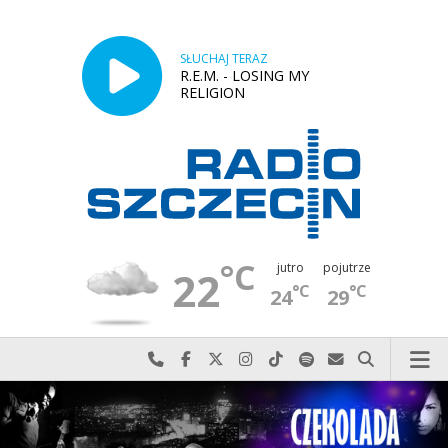
SŁUCHAJ TERAZ
R.E.M. - LOSING MY
RELIGION
°C
jutro
pojutrze
22
°C
°C
24
29
Najlepiej po prostu do nas zadzwoń
Odwiedź nas na Facebook-u
Odwiedź nas na X
Odwiedź nas na Instagram-ie
Odwiedź nas na TikTok-u
Szukaj nas na Spotify
Wyślij do nas w
Szukaj