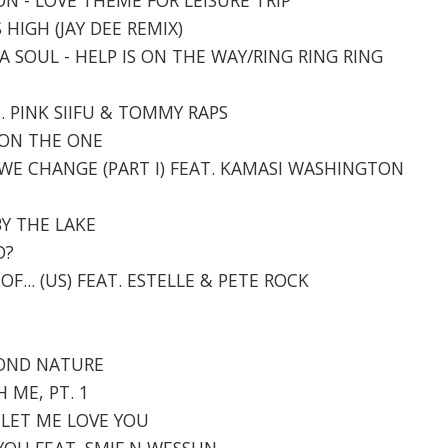
S HIGH (JAY DEE REMIX)
A SOUL - HELP IS ON THE WAY/RING RING RING
T. PINK SIIFU & TOMMY RAPS
 ON THE ONE
 WE CHANGE (PART I) FEAT. KAMASI WASHINGTON
 BY THE LAKE
D?
OF... (US) FEAT. ESTELLE & PETE ROCK
ECOND NATURE
H ME, PT. 1
- LET ME LOVE YOU
VE YOU FEAT. SMIF N WESSUN