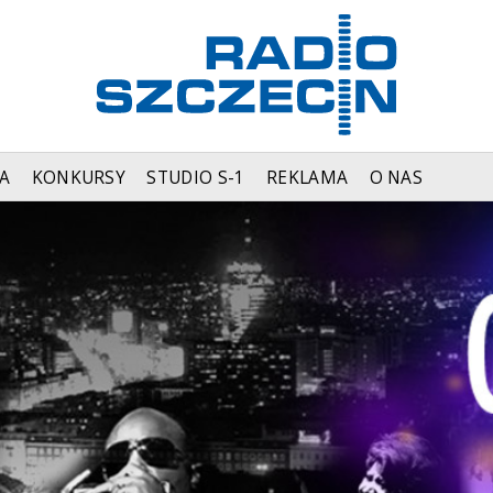
A
KONKURSY
STUDIO S-1
REKLAMA
O NAS