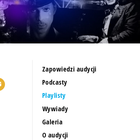
Zapowiedzi audycji
Podcasty
Playlisty
Wywiady
Galeria
O audycji