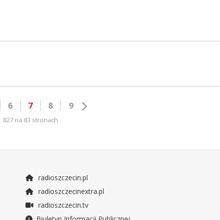
6
7
8
9
827 na 83 stronach
radioszczecin.pl
radioszczecinextra.pl
radioszczecin.tv
Biuletyn Informacji Publicznej