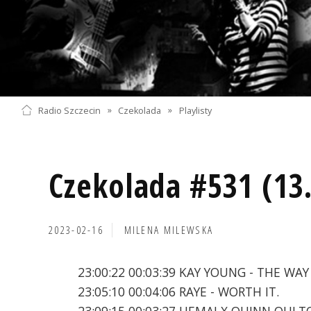
Radio Szczecin
»
Czekolada
»
Playlisty
Czekolada #531 (13
2023-02-16
MILENA MILEWSKA
23:00:22 00:03:39 KAY YOUNG - THE WA
23:05:10 00:04:06 RAYE - WORTH IT.
23:09:15 00:03:27 HEMAI X QUINN OULT