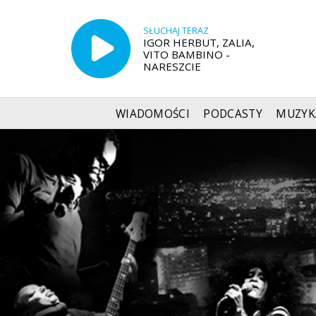
SŁUCHAJ TERAZ
IGOR HERBUT, ZALIA,
VITO BAMBINO -
NARESZCIE
WIADOMOŚCI
PODCASTY
MUZYK