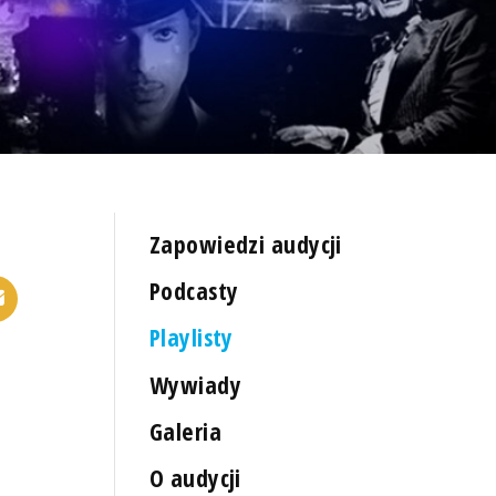
Zapowiedzi audycji
Podcasty
Playlisty
Wywiady
Galeria
O audycji