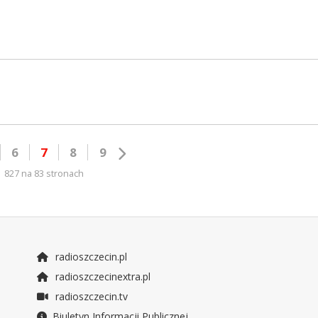
6
7
8
9
827 na 83 stronach
radioszczecin.pl
radioszczecinextra.pl
radioszczecin.tv
Biuletyn Informacji Publicznej