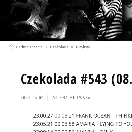
Radio Szczecin
»
Czekolada
»
Playlisty
Czekolada #543 (08
2023-05-09
MILENA MILEWSKA
23:00:27 00:03:21 FRANK OCEAN - THIN
23:05:21 00:03:58 AMARIA - LYING TO 
23:09:14 00:02:56 AMARIA - ONLY