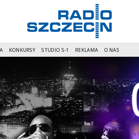
A
KONKURSY
STUDIO S-1
REKLAMA
O NAS