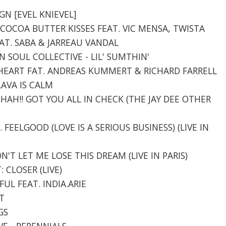
IGN [EVEL KNIEVEL]
- COCOA BUTTER KISSES FEAT. VIC MENSA, TWISTA
EAT. SABA & JARREAU VANDAL
N SOUL COLLECTIVE - LIL' SUMTHIN'
G HEART FAT. ANDREAS KUMMERT & RICHARD FARRELL
LAVA IS CALM
-HAH!! GOT YOU ALL IN CHECK (THE JAY DEE OTHER
. FEELGOOD (LOVE IS A SERIOUS BUSINESS) (LIVE IN
ON'T LET ME LOSE THIS DREAM (LIVE IN PARIS)
 CLOSER (LIVE)
FUL FEAT. INDIA.ARIE
T
GS
VE - PERENNIALS