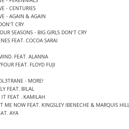
VE - CENTURIES
VE - AGAIN & AGAIN
 DON'T CRY
 FOUR SEASONS - BIG GIRLS DON'T CRY
CENES FEAT. COCOA SARAI
 MIND. FEAT. ALANNA
YFOUR FEAT. FLOYD FUJI
COL3TRANE - MORE!
FLY FEAT. BILAL
L IT FEAT . KAMILAH
ANT ME NOW FEAT. KINGSLEY IBENECHE & MARQUIS HIL
EAT. AYA