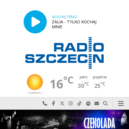
SŁUCHAJ TERAZ
ZALIA - TYLKO KOCHAJ
MNIE
°C
jutro
pojutrze
16
°C
°C
30
25
Najlepiej po prostu do nas zadzwoń
Odwiedź nas na Facebook-u
Odwiedź nas na X
Odwiedź nas na Instagram-ie
Odwiedź nas na TikTok-u
Szukaj nas na Spotify
Wyślij do nas w
Szukaj