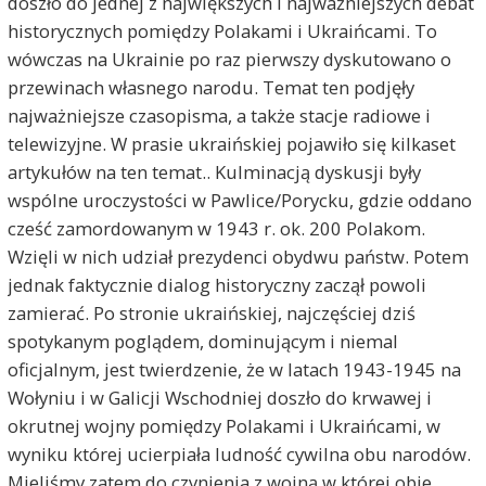
doszło do jednej z największych i najważniejszych debat
historycznych pomiędzy Polakami i Ukraińcami. To
wówczas na Ukrainie po raz pierwszy dyskutowano o
przewinach własnego narodu. Temat ten podjęły
najważniejsze czasopisma, a także stacje radiowe i
telewizyjne. W prasie ukraińskiej pojawiło się kilkaset
artykułów na ten temat.. Kulminacją dyskusji były
wspólne uroczystości w Pawlice/Porycku, gdzie oddano
cześć zamordowanym w 1943 r. ok. 200 Polakom.
Wzięli w nich udział prezydenci obydwu państw. Potem
jednak faktycznie dialog historyczny zaczął powoli
zamierać. Po stronie ukraińskiej, najczęściej dziś
spotykanym poglądem, dominującym i niemal
oficjalnym, jest twierdzenie, że w latach 1943-1945 na
Wołyniu i w Galicji Wschodniej doszło do krwawej i
okrutnej wojny pomiędzy Polakami i Ukraińcami, w
wyniku której ucierpiała ludność cywilna obu narodów.
Mieliśmy zatem do czynienia z wojną w której obie