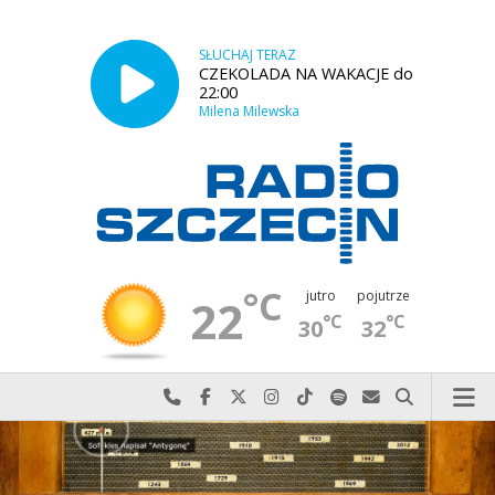
SŁUCHAJ TERAZ
CZEKOLADA NA WAKACJE do
22:00
Milena Milewska
°C
jutro
pojutrze
22
°C
°C
30
32
Najlepiej po prostu do nas zadzwoń
Odwiedź nas na Facebook-u
Odwiedź nas na X
Odwiedź nas na Instagram-ie
Odwiedź nas na TikTok-u
Szukaj nas na Spotify
Wyślij do nas w
Szukaj