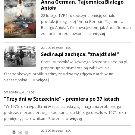
Anna German. Tajemnica Białego
Anioła
22 lutego TVP1 rozpoczyna emisję serialu
produkcji rosyjskiej "Anna German. Tajemnica
Białego Anioła". Ciekawa jestem, jak Anna German
zostanie przedstawiona…
» więcej
2012-09-19, godz. 11:09
Sedina.pl zachęca: "znajdź się!"
Portal Miłośników Dawnego Szczecina sedina.pl
proponuje sentymentalną zabawę. Na
facebookowym profilu sediny znajdziemy zdjęcia z archiwum
Szczecińskiej…
» więcej
2012-09-19, godz. 11:09
"Trzy dni w Szczecinie" - premiera po 37 latach
"W 1976 roku wpadła mi w ręce transkrypcja nagrania zrobionego
podczas niecodziennego spotkania, do którego doszło w 1971 roku
pomiędzy pracownikami Stoczni…
» więcej
2012-09-19, godz. 11:09