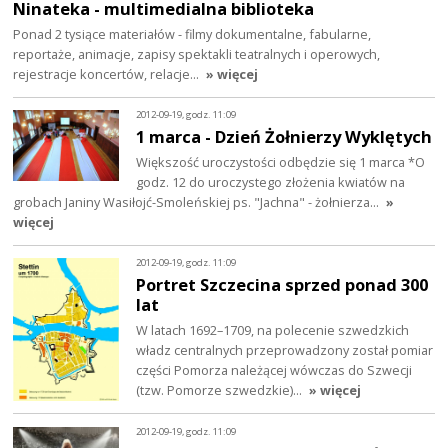
Ninateka - multimedialna biblioteka
Ponad 2 tysiące materiałów - filmy dokumentalne, fabularne,
reportaże, animacje, zapisy spektakli teatralnych i operowych,
rejestracje koncertów, relacje…
» więcej
2012-09-19, godz. 11:09
1 marca - Dzień Żołnierzy Wyklętych
Większość uroczystości odbędzie się 1 marca *O
godz. 12 do uroczystego złożenia kwiatów na
grobach Janiny Wasiłojć-Smoleńskiej ps. "Jachna" - żołnierza…
»
więcej
2012-09-19, godz. 11:09
Portret Szczecina sprzed ponad 300
lat
W latach 1692–1709, na polecenie szwedzkich
władz centralnych przeprowadzony został pomiar
części Pomorza należącej wówczas do Szwecji
(tzw. Pomorze szwedzkie)…
» więcej
2012-09-19, godz. 11:09