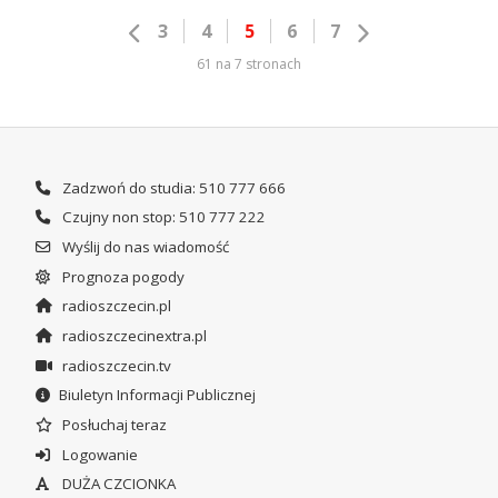
3
4
5
6
7
61 na 7 stronach
Zadzwoń do studia: 510 777 666
Czujny non stop: 510 777 222
Wyślij do nas wiadomość
Prognoza pogody
radioszczecin.pl
radioszczecinextra.pl
radioszczecin.tv
Biuletyn Informacji Publicznej
Posłuchaj teraz
Logowanie
DUŻA CZCIONKA