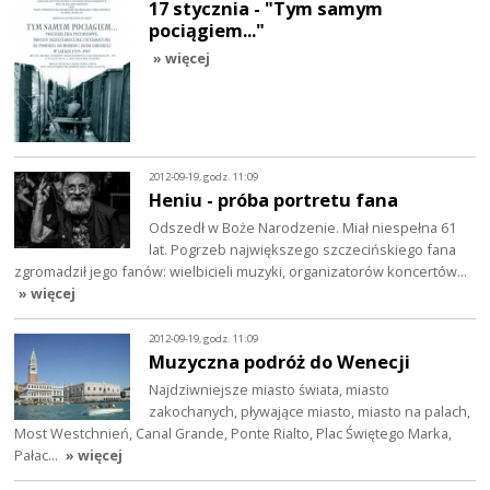
17 stycznia - "Tym samym
pociągiem..."
» więcej
2012-09-19, godz. 11:09
Heniu - próba portretu fana
Odszedł w Boże Narodzenie. Miał niespełna 61
lat. Pogrzeb największego szczecińskiego fana
zgromadził jego fanów: wielbicieli muzyki, organizatorów koncertów…
» więcej
2012-09-19, godz. 11:09
Muzyczna podróż do Wenecji
Najdziwniejsze miasto świata, miasto
zakochanych, pływające miasto, miasto na palach,
Most Westchnień, Canal Grande, Ponte Rialto, Plac Świętego Marka,
Pałac…
» więcej