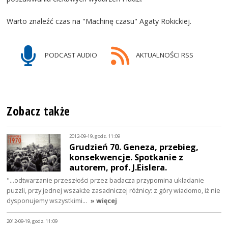
Warto znaleźć czas na "Machinę czasu" Agaty Rokickiej.
PODCAST AUDIO
AKTUALNOŚCI RSS
Zobacz także
2012-09-19, godz. 11:09
Grudzień 70. Geneza, przebieg,
konsekwencje. Spotkanie z
autorem, prof. J.Eislera.
"...odtwarzanie przeszłości przez badacza przypomina układanie
puzzli, przy jednej wszakże zasadniczej różnicy: z góry wiadomo, iż nie
dysponujemy wszystkimi…
» więcej
2012-09-19, godz. 11:09