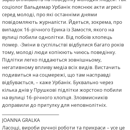
соціолог Вальдемар Урбанік пояснює акти агресії
серед молоді, про які останніми днями
повідомляють журналісти. Йдеться, зокрема, про
випадок 16-річного Ерика із Замостя, якого на
вулиці побили однолітки. Від побоїв хлопець
помер. -Зміни в суспільстві відбулися багато років
тому, молоді люди копіюють чиюсь поведінку.
Підлітки легко піддаються зовнішньому,
негативному впливу медіа всіх видів. Вистачить
подивиться на соцмережі, що там насправді
відбувається, – каже Урбанік. Буквально через
кілька днів у Прушкові підлітки жорстоко побили
на вулиці 16-річного хлопця. Зловмисників
доправили до притулку для неповнолітніх.
____________________________
JOANNA GRALKA
Ласощі, вироби ручної роботи та прикраси – усе це