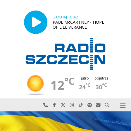
SŁUCHAJ TERAZ
PAUL McCARTNEY - HOPE
OF DELIVERANCE
°C
jutro
pojutrze
12
°C
°C
24
30
Najlepiej po prostu do nas zadzwoń
Odwiedź nas na Facebook-u
Odwiedź nas na X
Odwiedź nas na Instagram-ie
Odwiedź nas na TikTok-u
Szukaj nas na Spotify
Wyślij do nas w
Szukaj