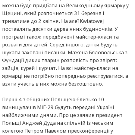
можна буде придбати на Великодньому ярмарку у
Щецині, який розпочнеться 31 березня і
триватиме до 2 квітня. На алеї Kwiatowej
поставлять десятки дерев'яних будиночків. У
програмі також передбачені майстер-класи та
розваги для дітей. Серед іншого, дітки будуть
шукати заховані писанки. Мажена Бяловольська з
Фундації диких тварин розповість про звірят:
зайців, курей і курчат. На всі майстер-класи на
ярмарці не потрібно попередньо реєструватися, а
взяти участь в них можна безкоштовно.
____________________________
Перші 4 з обіцяних Польщею близько 10
винищувачів МіГ-29 будуть передані Україні
найближчими днями. Про це заявив президент
Польщі Анджей Дуда на спільній із чеським
колегою Петром Павелом пресконференції у