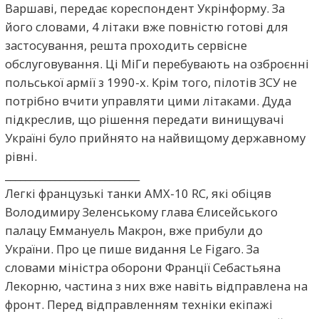
Варшаві, передає кореспондент Укрінформу. За
його словами, 4 літаки вже повністю готові для
застосування, решта проходить сервісне
обслуговування. Ці МіГи перебувають на озброєнні
польської армії з 1990-х. Крім того, пілотів ЗСУ не
потрібно вчити управляти цими літаками. Дуда
підкреслив, що рішення передати винищувачі
Україні було прийнято на найвищому державному
рівні.
___________________________
Легкі французькі танки AMX-10 RC, які обіцяв
Володимиру Зеленському глава Єлисейського
палацу Еммануель Макрон, вже прибули до
України. Про це пише видання Le Figaro. За
словами міністра оборони Франції Себастьяна
Лекорню, частина з них вже навіть відправлена на
фронт. Перед відправленням техніки екіпажі