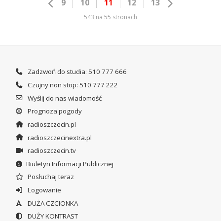
9
10
11
12
13
543 na 55 stronach
Zadzwoń do studia: 510 777 666
Czujny non stop: 510 777 222
Wyślij do nas wiadomość
Prognoza pogody
radioszczecin.pl
radioszczecinextra.pl
radioszczecin.tv
Biuletyn Informacji Publicznej
Posłuchaj teraz
Logowanie
DUŻA CZCIONKA
DUŻY KONTRAST