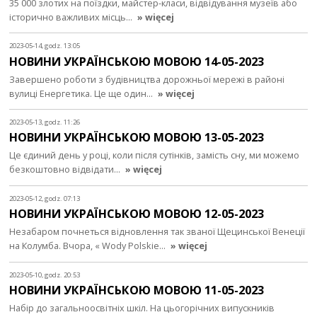
35 000 злотих на поїздки, майстер-класи, відвідування музеїв або
історично важливих місць…
» więcej
2023-05-14, godz. 13:05
НОВИНИ УКРАЇНСЬКОЮ МОВОЮ 14-05-2023
Завершено роботи з будівництва дорожньої мережі в районі
вулиці Енергетика. Це ще один…
» więcej
2023-05-13, godz. 11:26
НОВИНИ УКРАЇНСЬКОЮ МОВОЮ 13-05-2023
Це єдиний день у році, коли після сутінків, замість сну, ми можемо
безкоштовно відвідати…
» więcej
2023-05-12, godz. 07:13
НОВИНИ УКРАЇНСЬКОЮ МОВОЮ 12-05-2023
Незабаром почнеться відновлення так званої Щецинської Венеції
на Колумба. Вчора, « Wody Polskie…
» więcej
2023-05-10, godz. 20:53
НОВИНИ УКРАЇНСЬКОЮ МОВОЮ 11-05-2023
Набір до загальноосвітніх шкіл. На цьогорічних випускників