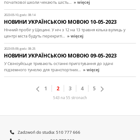
початкової школи чекають шість…
» więcej
2023-05-10, godz. 08:14
НОВИНИ УКРАЇНСЬКОЮ МОВОЮ 10-05-2023
Нічний пробіг у Щецині. У ніч з 12 на 13 травня кілька вулиць у
центрі міста будуть перекриті…
» więcej
2023-05-09, godz. 08:25
НОВИНИ УКРАЇНСЬКОЮ МОВОЮ 09-05-2023
У Свіноуйсьце тривають останні приготування до здачі
підземного тунелю для транспортних…
» więcej
1
2
3
4
5
543 na 55 stronach
Zadzwoń do studia: 510 777 666