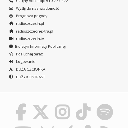
Czujny non stop: 510 777 222
Wyślij do nas wiadomość
Prognoza pogody
radioszczecin.pl
radioszczecinextra.pl
radioszczecin.tv
Biuletyn Informacji Publicznej
Posłuchaj teraz
Logowanie
DUŻA CZCIONKA
DUŻY KONTRAST