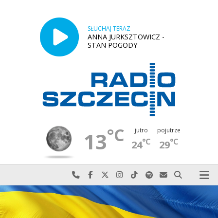
SŁUCHAJ TERAZ
ANNA JURKSZTOWICZ -
STAN POGODY
°C
jutro
pojutrze
13
°C
°C
24
29
Najlepiej po prostu do nas zadzwoń
Odwiedź nas na Facebook-u
Odwiedź nas na X
Odwiedź nas na Instagram-ie
Odwiedź nas na TikTok-u
Szukaj nas na Spotify
Wyślij do nas w
Szukaj