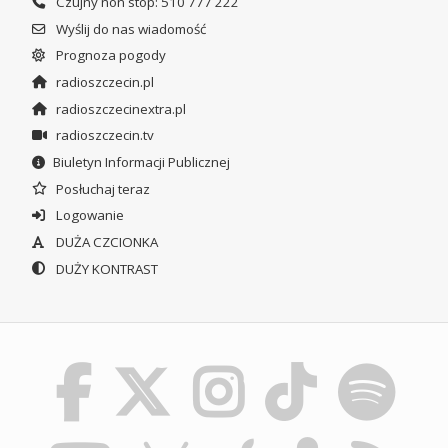
Czujny non stop: 510 777 222
Wyślij do nas wiadomość
Prognoza pogody
radioszczecin.pl
radioszczecinextra.pl
radioszczecin.tv
Biuletyn Informacji Publicznej
Posłuchaj teraz
Logowanie
DUŻA CZCIONKA
DUŻY KONTRAST