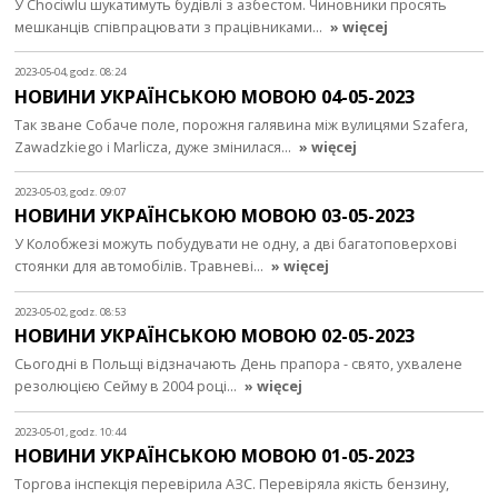
У Chociwlu шукатимуть будівлі з азбестом. Чиновники просять
мешканців співпрацювати з працівниками…
» więcej
2023-05-04, godz. 08:24
НОВИНИ УКРАЇНСЬКОЮ МОВОЮ 04-05-2023
Так зване Собаче поле, порожня галявина між вулицями Szafera,
Zawadzkiego i Marlicza, дуже змінилася…
» więcej
2023-05-03, godz. 09:07
НОВИНИ УКРАЇНСЬКОЮ МОВОЮ 03-05-2023
У Колобжезі можуть побудувати не одну, а дві багатоповерхові
стоянки для автомобілів. Травневі…
» więcej
2023-05-02, godz. 08:53
НОВИНИ УКРАЇНСЬКОЮ МОВОЮ 02-05-2023
Сьогодні в Польщі відзначають День прапора - свято, ухвалене
резолюцією Сейму в 2004 році…
» więcej
2023-05-01, godz. 10:44
НОВИНИ УКРАЇНСЬКОЮ МОВОЮ 01-05-2023
Торгова інспекція перевірила АЗС. Перевіряла якість бензину,