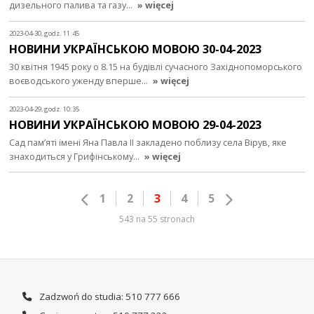
дизельного палива та газу…
» więcej
2023-04-30, godz. 11:45
НОВИНИ УКРАЇНСЬКОЮ МОВОЮ 30-04-2023
30 квітня 1945 року о 8.15 на будівлі сучасного Західнопоморського
воєводського уженду вперше…
» więcej
2023-04-29, godz. 10:35
НОВИНИ УКРАЇНСЬКОЮ МОВОЮ 29-04-2023
Сад пам’яті імені Яна Павла ІІ закладено поблизу села Вірув, яке
знаходиться у Грифінському…
» więcej
1
2
3
4
5
543 na 55 stronach
Zadzwoń do studia: 510 777 666