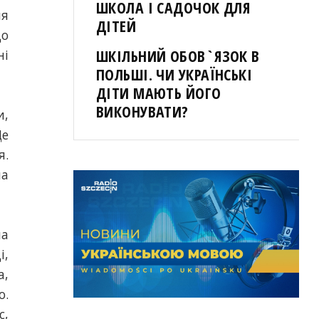
ШКОЛА І САДОЧОК ДЛЯ
ня
ДІТЕЙ
До
ШКІЛЬНИЙ ОБОВ`ЯЗОК В
ні
ПОЛЬШІ. ЧИ УКРАЇНСЬКІ
ДІТИ МАЮТЬ ЙОГО
ВИКОНУВАТИ?
и,
Це
я.
на
на
і,
а,
о.
с,