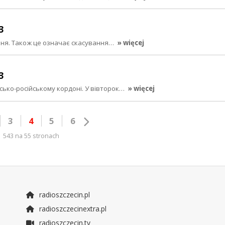
3
рвня. Також це означає скасування…
» więcej
3
ько-російському кордоні. У вівторок…
» więcej
3
4
5
6
543 na 55 stronach
radioszczecin.pl
radioszczecinextra.pl
radioszczecin.tv