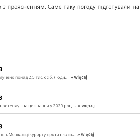
но з проясненням. Саме таку погоду підготували н
3
алучено понад 2,5 тис. осіб. Люди…
» więcej
3
 претендує на це звання у 2029 році…
» więcej
3
ання. Мешканці курорту проти плати…
» więcej