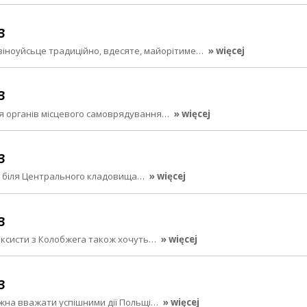
3
віноуйсьце традиційно, вдесяте, майорітиме…
» więcej
3
для органів місцевого самоврядування…
» więcej
3
ді біля Центрального кладовища…
» więcej
3
таксисти з Колобжега також хочуть…
» więcej
3
можна вважати успішними дії Польщі…
» więcej