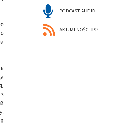
PODCAST AUDIO
ро
AKTUALNOŚCI RSS
го
ва
ть
да
я,
 з
 й
у.
ня