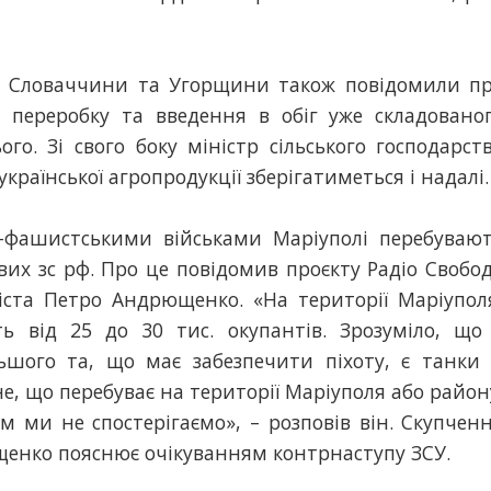
тва Словаччини та Угорщини також повідомили п
 переробку та введення в обіг уже складовано
го. Зі свого боку міністр сільського господарст
раїнської агропродукції зберігатиметься і надалі.
о-фашистськими військами Маріуполі перебуваю
ових зс рф. Про це повідомив проєкту Радіо Свобо
ста Петро Андрющенко. «На території Маріупол
ь від 25 до 30 тис. окупантів. Зрозуміло, що
льшого та, що має забезпечити піхоту, є танки
е, що перебуває на території Маріуполя або район
м ми не спостерігаємо», – розповів він. Скупчен
щенко пояснює очікуванням контрнаступу ЗСУ.