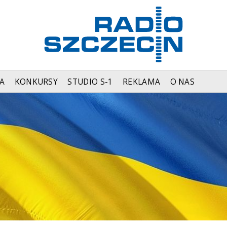
A
KONKURSY
STUDIO S-1
REKLAMA
O NAS