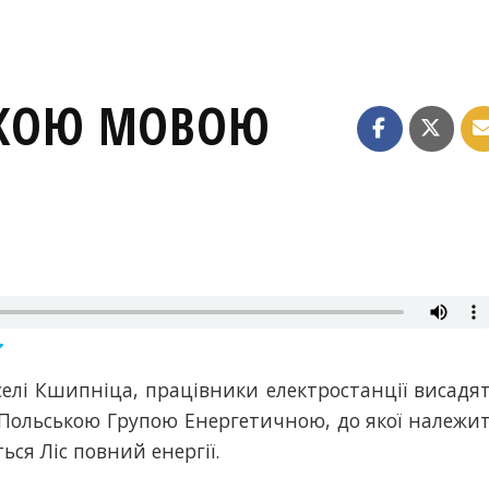
ЬКОЮ МОВОЮ
 селі Кшипніца, працівники електростанції висадя
а Польською Групою Енергетичною, до якої належи
ся Ліс повний енергії.