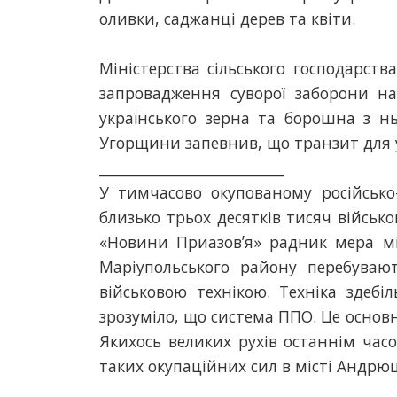
оливки, саджанці дерев та квіти.
Міністерства сільського господарс
запровадження суворої заборони на
українського зерна та борошна з ньо
Угорщини запевнив, що транзит для ук
__________________________
У тимчасово окупованому російськ
близько трьох десятків тисяч військ
«Новини Приазовʼя» радник мера мі
Маріупольського району перебувают
військовою технікою. Техніка здебі
зрозуміло, що система ППО. Це основн
Якихось великих рухів останнім часо
таких окупаційних сил в місті Андрю
__________________________