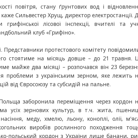
сті повітря, стану ґрунтових вод і відновлен
- каже Сильвестер Хрущ, директор електростанції. 
 грифінської лісової інспекції, вчителі та уч
андбольний клуб «Грифіно».
. Представники протестового комітету повідомил
его стоятиме на місяць довше – до 21 травня. 
ме майже два місяці – розпочався він 23 березн
я проблеми з українським зерном, яке лежить 
цій від Євросоюзу та субсидій на пальне.
у Польща заборонила переміщення через кордон 
ема усіх зернових культур, в т.ч. жита, пшениц
насіння, меду, хмелю, льону, коноплі, олії, м'яс
лкогольних виробів рослинного походження тощ
ько-польський кордон з України лише банани, ри