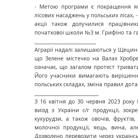
- Метою програми є покращення яко
лісових насаджень у польських лісах, 
акції також долучилися працівники
початкової школи №3 м. Грифіно та г
_________________________
Аграрії надалі залишаються у Щецині
що Зелене містечко на Валах Хробр
означає, що загалом протест тривати
Його учасники вимагають вирішенн
польських складах, зміна правил дота
__________________________
З 16 квітня до 30 червня 2023 рок
виїзд з України с/г продукції, зокр
кукурудзи, а також овочів, фруктів, 
молочної продукції, яєць, вина, а
Дозволено перевозити через українс