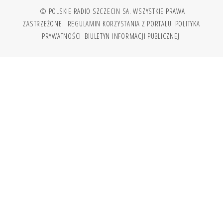
© POLSKIE RADIO SZCZECIN SA. WSZYSTKIE PRAWA
ZASTRZEŻONE.
REGULAMIN KORZYSTANIA Z PORTALU
POLITYKA
PRYWATNOŚCI
BIULETYN INFORMACJI PUBLICZNEJ