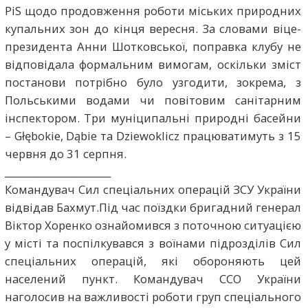
PiS щодо продовження роботи міських природних
купальних зон до кінця вересня. За словами віце-
президента Анни Шотковської, поправка клубу не
відповідала формальним вимогам, оскільки зміст
постанови потрібно було узгодити, зокрема, з
Польськими водами чи повітовим санітарним
інспектором. Три муніципальні природні басейни
– Głębokie, Dąbie та Dziewoklicz працюватимуть з 15
червня до 31 серпня.
______________________
Командувач Сил спеціальних операцій ЗСУ України
відвідав Бахмут.Під час поїздки бригадний генерал
Віктор Хоренко ознайомився з поточною ситуацією
у місті та поспілкувався з воїнами підрозділів Сил
спеціальних операцій, які обороняють цей
населений пункт. Командувач ССО України
наголосив на важливості роботи груп спеціального