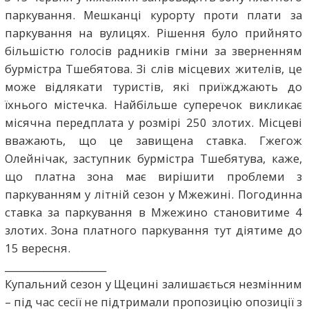
паркування. Мешканці курорту проти плати за
паркування на вулицях. Рішення було прийнято
більшістю голосів радників гміни за зверненням
бурмістра Тшебятова. Зі слів місцевих жителів, це
може відлякати туристів, які приїжджають до
їхнього містечка. Найбільше суперечок викликає
місячна передплата у розмірі 250 злотих. Місцеві
вважають, що це завищена ставка. Гжегож
Олейнічак, заступник бурмістра Тшебятува, каже,
що платна зона має вирішити проблеми з
паркуванням у літній сезон у Мжежині. Погодинна
ставка за паркування в Мжежино становитиме 4
злотих. Зона платного паркування тут діятиме до
15 вересня.
_____________________
Купальний сезон у Щецині залишається незмінним
– під час сесії не підтримали пропозицію опозиції з