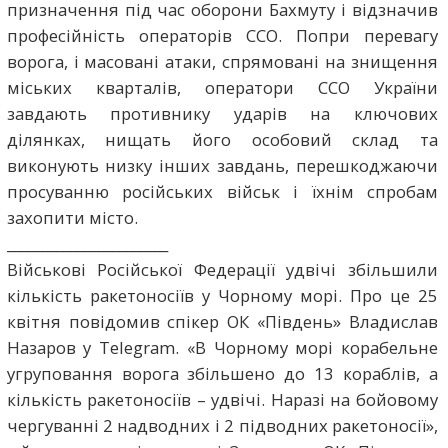
призначення під час оборони Бахмуту і відзначив
професійність операторів ССО. Попри перевагу
ворога, і масовані атаки, спрямовані на знищення
міських кварталів, оператори ССО України
завдають противнику ударів на ключових
ділянках, нищать його особовий склад та
виконують низку інших завдань, перешкоджаючи
просуванню російських військ і їхнім спробам
захопити місто.
_______________________
Військові Російської Федерації удвічі збільшили
кількість ракетоносіїв у Чорному морі. Про це 25
квітня повідомив спікер ОК «Південь» Владислав
Назаров у Telegram. «В Чорному морі корабельне
угруповання ворога збільшено до 1️3️ кораблів, а
кількість ракетоносіїв – удвічі. Наразі на бойовому
чергуванні 2️ надводних і 2️ підводних ракетоносії»,