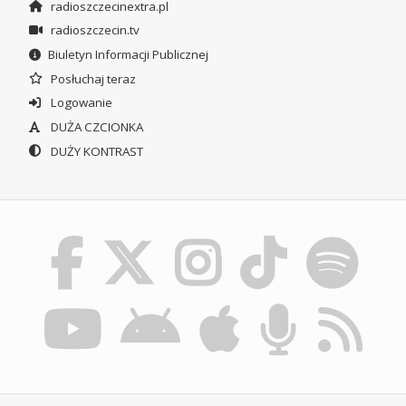
radioszczecinextra.pl
radioszczecin.tv
Biuletyn Informacji Publicznej
Posłuchaj teraz
Logowanie
DUŻA CZCIONKA
DUŻY KONTRAST