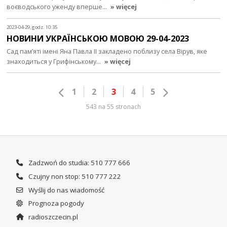
воєводського уженду вперше…
» więcej
2023-04-29, godz. 10:35
НОВИНИ УКРАЇНСЬКОЮ МОВОЮ 29-04-2023
Сад пам’яті імені Яна Павла ІІ закладено поблизу села Вірув, яке
знаходиться у Грифінському…
» więcej
1
2
3
4
5
543 na 55 stronach
Zadzwoń do studia: 510 777 666
Czujny non stop: 510 777 222
Wyślij do nas wiadomość
Prognoza pogody
radioszczecin.pl