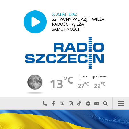
SŁUCHAJ TERAZ
SZTYWNY PAL AZJI - WIEŻA
RADOŚCI, WIEŻA
SAMOTNOŚCI
°C
jutro
pojutrze
13
°C
°C
27
22
Najlepiej po prostu do nas zadzwoń
Odwiedź nas na Facebook-u
Odwiedź nas na X
Odwiedź nas na Instagram-ie
Odwiedź nas na TikTok-u
Szukaj nas na Spotify
Wyślij do nas w
Szukaj