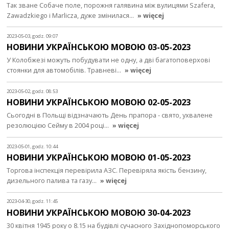
Так зване Собаче поле, порожня галявина між вулицями Szafera,
Zawadzkiego i Marlicza, дуже змінилася…
» więcej
2023-05-03, godz. 09:07
НОВИНИ УКРАЇНСЬКОЮ МОВОЮ 03-05-2023
У Колобжезі можуть побудувати не одну, а дві багатоповерхові
стоянки для автомобілів. Травневі…
» więcej
2023-05-02, godz. 08:53
НОВИНИ УКРАЇНСЬКОЮ МОВОЮ 02-05-2023
Сьогодні в Польщі відзначають День прапора - свято, ухвалене
резолюцією Сейму в 2004 році…
» więcej
2023-05-01, godz. 10:44
НОВИНИ УКРАЇНСЬКОЮ МОВОЮ 01-05-2023
Торгова інспекція перевірила АЗС. Перевіряла якість бензину,
дизельного палива та газу…
» więcej
2023-04-30, godz. 11:45
НОВИНИ УКРАЇНСЬКОЮ МОВОЮ 30-04-2023
30 квітня 1945 року о 8.15 на будівлі сучасного Західнопоморського