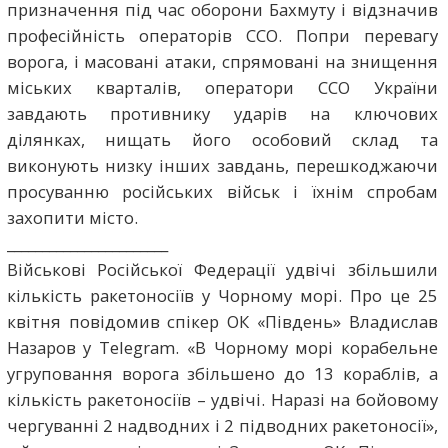
призначення під час оборони Бахмуту і відзначив
професійність операторів ССО. Попри перевагу
ворога, і масовані атаки, спрямовані на знищення
міських кварталів, оператори ССО України
завдають противнику ударів на ключових
ділянках, нищать його особовий склад та
виконують низку інших завдань, перешкоджаючи
просуванню російських військ і їхнім спробам
захопити місто.
_______________________
Військові Російської Федерації удвічі збільшили
кількість ракетоносіїв у Чорному морі. Про це 25
квітня повідомив спікер ОК «Південь» Владислав
Назаров у Telegram. «В Чорному морі корабельне
угруповання ворога збільшено до 1️3️ кораблів, а
кількість ракетоносіїв – удвічі. Наразі на бойовому
чергуванні 2️ надводних і 2️ підводних ракетоносії»,