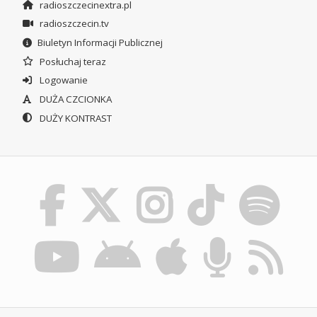
radioszczecinextra.pl
radioszczecin.tv
Biuletyn Informacji Publicznej
Posłuchaj teraz
Logowanie
DUŻA CZCIONKA
DUŻY KONTRAST