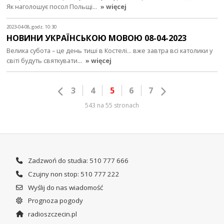
Як наголошує посол Польщі…
» więcej
2023-04-08, godz. 10:30
НОВИНИ УКРАЇНСЬКОЮ МОВОЮ 08-04-2023
Велика субота – це день тиші в Костелі... вже завтра всі католики у
світі будуть святкувати…
» więcej
3
4
5
6
7
543 na 55 stronach
Zadzwoń do studia: 510 777 666
Czujny non stop: 510 777 222
Wyślij do nas wiadomość
Prognoza pogody
radioszczecin.pl