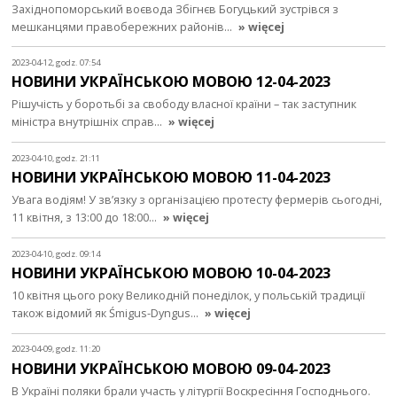
Західнопоморський воєвода Збігнєв Богуцький зустрівся з
мешканцями правобережних районів…
» więcej
2023-04-12, godz. 07:54
НОВИНИ УКРАЇНСЬКОЮ МОВОЮ 12-04-2023
Рішучість у боротьбі за свободу власної країни – так заступник
міністра внутрішніх справ…
» więcej
2023-04-10, godz. 21:11
НОВИНИ УКРАЇНСЬКОЮ МОВОЮ 11-04-2023
Увага водіям! У зв’язку з організацією протесту фермерів сьогодні,
11 квітня, з 13:00 до 18:00…
» więcej
2023-04-10, godz. 09:14
НОВИНИ УКРАЇНСЬКОЮ МОВОЮ 10-04-2023
10 квітня цього року Великодній понеділок, у польській традиції
також відомий як Śmigus-Dyngus…
» więcej
2023-04-09, godz. 11:20
НОВИНИ УКРАЇНСЬКОЮ МОВОЮ 09-04-2023
В Україні поляки брали участь у літургії Воскресіння Господнього.