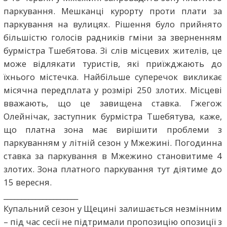
паркування. Мешканці курорту проти плати за
паркування на вулицях. Рішення було прийнято
більшістю голосів радників гміни за зверненням
бурмістра Тшебятова. Зі слів місцевих жителів, це
може відлякати туристів, які приїжджають до
їхнього містечка. Найбільше суперечок викликає
місячна передплата у розмірі 250 злотих. Місцеві
вважають, що це завищена ставка. Гжегож
Олейнічак, заступник бурмістра Тшебятува, каже,
що платна зона має вирішити проблеми з
паркуванням у літній сезон у Мжежині. Погодинна
ставка за паркування в Мжежино становитиме 4
злотих. Зона платного паркування тут діятиме до
15 вересня.
_____________________
Купальний сезон у Щецині залишається незмінним
– під час сесії не підтримали пропозицію опозиції з