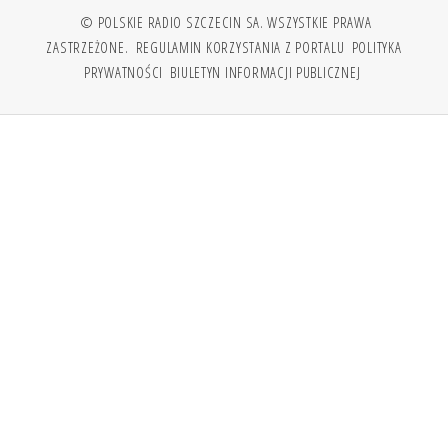
© POLSKIE RADIO SZCZECIN SA. WSZYSTKIE PRAWA
ZASTRZEŻONE.
REGULAMIN KORZYSTANIA Z PORTALU
POLITYKA
PRYWATNOŚCI
BIULETYN INFORMACJI PUBLICZNEJ