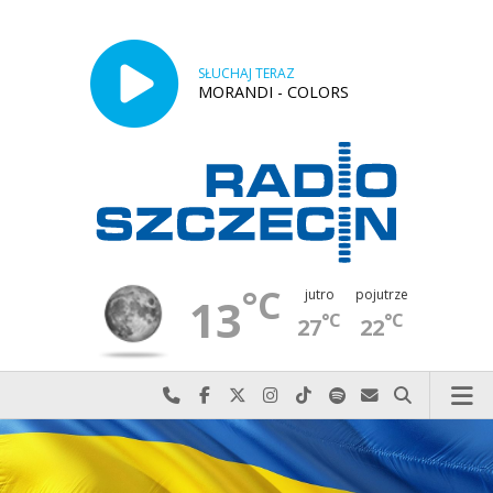
SŁUCHAJ TERAZ
MORANDI - COLORS
°C
jutro
pojutrze
13
°C
°C
27
22
Najlepiej po prostu do nas zadzwoń
Odwiedź nas na Facebook-u
Odwiedź nas na X
Odwiedź nas na Instagram-ie
Odwiedź nas na TikTok-u
Szukaj nas na Spotify
Wyślij do nas w
Szukaj