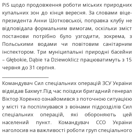
PiS щодо продовження роботи міських природних
купальних зон до кінця вересня. За словами віце-
президента Анни Шотковської, поправка клубу не
відповідала формальним вимогам, оскільки зміст
постанови потрібно було узгодити, зокрема, з
Польськими водами чи повітовим санітарним
інспектором. Три муніципальні природні басейни
– Głębokie, Dąbie та Dziewoklicz працюватимуть з 15
червня до 31 серпня.
______________________
Командувач Сил спеціальних операцій ЗСУ України
відвідав Бахмут.Під час поїздки бригадний генерал
Віктор Хоренко ознайомився з поточною ситуацією
у місті та поспілкувався з воїнами підрозділів Сил
спеціальних операцій, які обороняють цей
населений пункт. Командувач ССО України
наголосив на важливості роботи груп спеціального