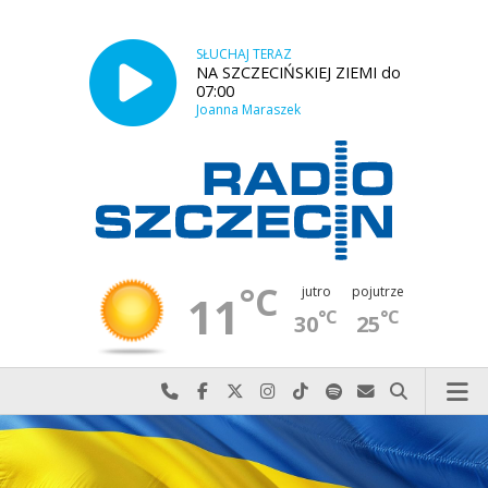
SŁUCHAJ TERAZ
NA SZCZECIŃSKIEJ ZIEMI do
07:00
Joanna Maraszek
°C
jutro
pojutrze
11
°C
°C
30
25
Najlepiej po prostu do nas zadzwoń
Odwiedź nas na Facebook-u
Odwiedź nas na X
Odwiedź nas na Instagram-ie
Odwiedź nas na TikTok-u
Szukaj nas na Spotify
Wyślij do nas w
Szukaj