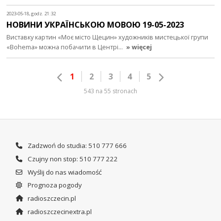
2023-05-18, godz. 21:32
НОВИНИ УКРАЇНСЬКОЮ МОВОЮ 19-05-2023
Виставку картин «Моє місто Щецин» художників мистецької групи
«Bohema» можна побачити в Центрі…
» więcej
1
2
3
4
5
543 na 55 stronach
Zadzwoń do studia: 510 777 666
Czujny non stop: 510 777 222
Wyślij do nas wiadomość
Prognoza pogody
radioszczecin.pl
radioszczecinextra.pl