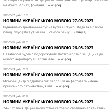
Чи скоро запрацюють Щецинські літні фонтани? Це «Бартломейка»
на Ясних Блонях, фонтани…
» więcej
2023-05-27, godz. 10:50
НОВИНИ УКРАЇНСЬКОЮ МОВОЮ 27-05-2023
Відновлено трамвайний рух на вулиці Krzywoustego та в районі
площі Zwycięstwa у Щецині. З самого ранку…
» więcej
2023-05-26, godz. 07:53
НОВИНИ УКРАЇНСЬКОЮ МОВОЮ 26-05-2023
Незабаром будемо подорожувати потягом прямо зі Щецина до
нового аеропорту в Берліні. Але…
» więcej
2023-05-24, godz. 20:59
НОВИНИ УКРАЇНСЬКОЮ МОВОЮ 25-05-2023
Міський центр підтримки сім’ї запрошує на фестиваль «День
прийомного батьківства», який…
» więcej
2023-05-24, godz. 08:29
НОВИНИ УКРАЇНСЬКОЮ МОВОЮ 24-05-2023
24-26 травня Щецин знову стане світовою столицею епігенетики.