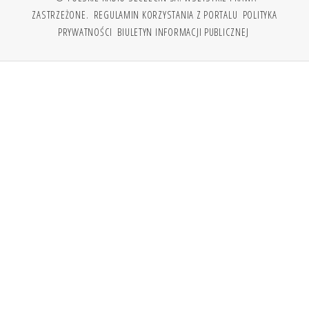
ZASTRZEŻONE.
REGULAMIN KORZYSTANIA Z PORTALU
POLITYKA
PRYWATNOŚCI
BIULETYN INFORMACJI PUBLICZNEJ