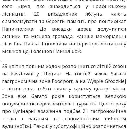
села Вірув, яке знаходиться у Грифінському
лісництві. 20 висаджених яблунь мають
символізувати та берегти пам’ять про понтифікат
Папи-поляка. До висадки дерев долучилися
лісники та місцева громада. Раніше меморіальні
ліси Яна Павла ІІ повстали на території лісництв у
Мєшковіце, Голенюв і Мишлібож.
_______________________
29 квітня повним ходом розпочнеться літній сезон
на Łasztowni у Щецині. На гостей чекає багата
гастрономічна зона Foodport, а на Wyspie Grodzkiej
– літня зона, тобто пляж у самому центрі міста.
Зона вже багато років користується великою
популярністю серед жителів і туристів. Цього року
про кулінарні враження подбає 21 гастрономічна
точка з багатим та різноманітним вибором
вуличної їжі. Також у суботу офіційно розпочнеться