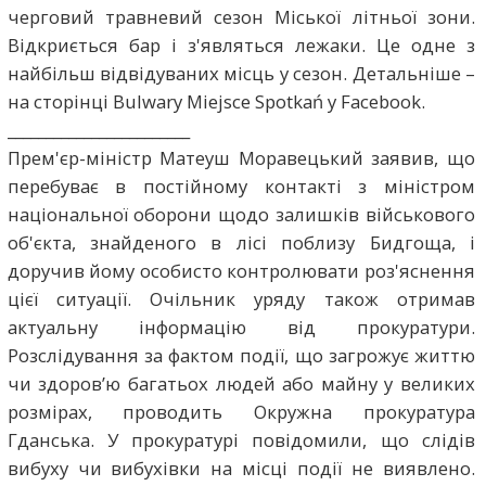
черговий травневий сезон Міської літньої зони.
Відкриється бар і з'являться лежаки. Це одне з
найбільш відвідуваних місць у сезон. Детальніше –
на сторінці Bulwary Miejsce Spotkań у Facebook.
________________________
Прем'єр-міністр Матеуш Моравецький заявив, що
перебуває в постійному контакті з міністром
національної оборони щодо залишків військового
об'єкта, знайденого в лісі поблизу Бидгоща, і
доручив йому особисто контролювати роз'яснення
цієї ситуації. Очільник уряду також отримав
актуальну інформацію від прокуратури.
Розслідування за фактом події, що загрожує життю
чи здоров’ю багатьох людей або майну у великих
розмірах, проводить Окружна прокуратура
Гданська. У прокуратурі повідомили, що слідів
вибуху чи вибухівки на місці події не виявлено.